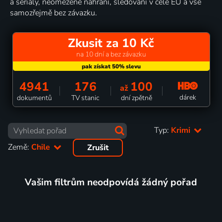
a seriály, neomezené nahrání, sledování v celé EU a vše
samozřejmě bez závazku.
Zkusit za 10 Kč
na 10 dní a bez závazku
4941
176
100
až
dárek
dokumentů
TV stanic
dní zpětně
Typ:
Krimi
Země:
Chile
Zrušit
Vašim filtrům neodpovídá žádný pořad