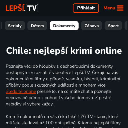
Menu
Přihlásit
Seriály
Dětem
Dokumenty
Zábava
Sport
Chile: nejlepší krimi online
Poznejte věci do hloubky s dechberoucími dokumenty
dostupnými v rozsáhlé videotéce Lepší.TV. Čekají na vás
dokumentární filmy o přírodě, vesmíru, historii, kriminální
příběhy podle skutečných událostí a mnohem více.
Sledujte online
přesně to, na co máte chuť a poznejte
nepoznané přímo z pohodlí vašeho domova. Z pestré
nabídky si vybere každý.
Kromě dokumentů na vás čeká také 176 TV stanic, které
můžete sledovat až 100 dní zpětně. K tomu nejlepší filmy