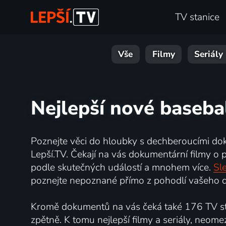
TV stanice
Vše
Filmy
Seriály
Nejlepší nové baseba
Poznejte věci do hloubky s dechberoucími do
Lepší.TV. Čekají na vás dokumentární filmy o př
podle skutečných událostí a mnohem více.
Sle
poznejte nepoznané přímo z pohodlí vašeho d
Kromě dokumentů na vás čeká také 176 TV sta
zpětně. K tomu nejlepší filmy a seriály, neome