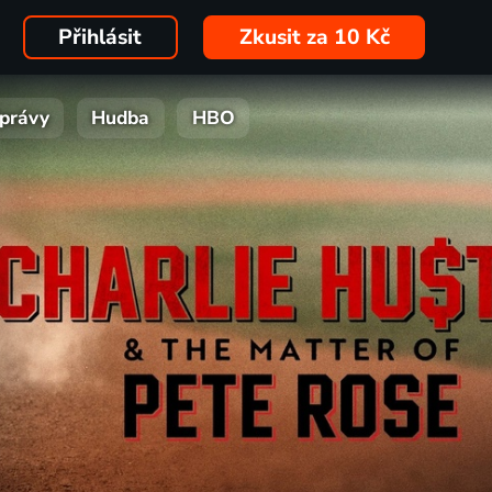
Přihlásit
Zkusit za 10 Kč
právy
Hudba
HBO