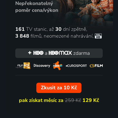
Nepřekonatelný
poměr cena/výkon
161
TV stanic, až
30
dní zpětně,
3 848
filmů
,
neomezené nahrávání
,
a
zdarma
Zkusit za 10 Kč
pak získat měsíc za
259 Kč
129 Kč