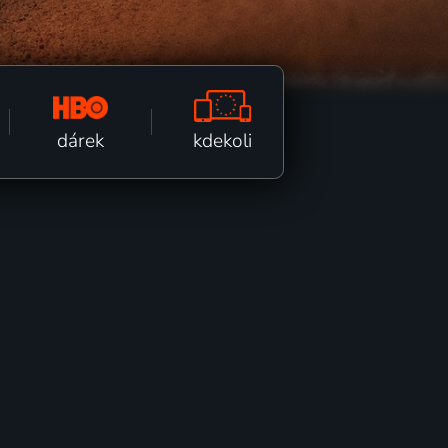
kdekoli
dárek