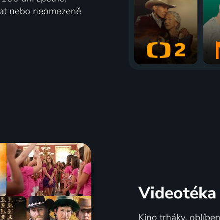
vat nebo neomezeně
Videotéka
Kino trháky, oblíbe