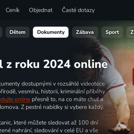
Ceník
Objednat
Časté dotazy
Dětem
Dokumenty
Zábava
Sport
Z
l z roku 2024 online
kumenty dostupnými v rozsáhlé videotéce
írodě, vesmíru, historii, kriminální příběhy
dujte online
přesně to, na co máte chuť a
omova. Z pestré nabídky si vybere každý.
nic, které můžete sledovat až 100 dní
zené nahrání, sledování v celé EU a vše