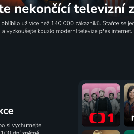
te nekončící
televizní
i oblíbilo už více než 140 000 zákazníků. Staňte se je
a vyzkoušejte kouzlo moderní televize přes internet.
kce
bo si vychutnejte
ž 100 dní zpětně.