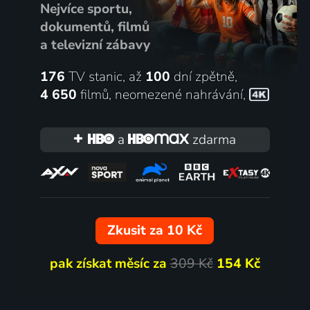
Nejvíce sportu,
dokumentů, filmů
a televizní zábavy
176
TV stanic, až
100
dní zpětně,
4 650
filmů
,
neomezené nahrávání
,
a
zdarma
Zkusit za 10 Kč
pak získat měsíc za
309 Kč
154 Kč