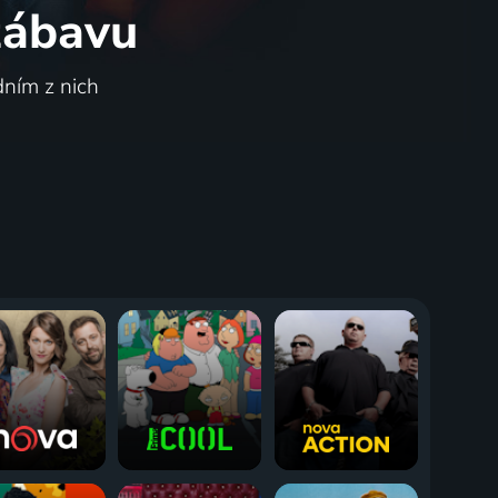
 zábavu
dním z nich