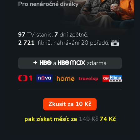
Pro nenáročné diváky
97
TV stanic,
7
dní zpětně,
2 721
filmů
,
nahrávání 20 pořadů
,
a
zdarma
Zkusit za 10 Kč
pak získat měsíc za
149 Kč
74 Kč