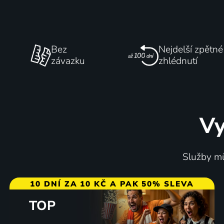
Bez
Nejdelší zpětné
závazku
zhlédnutí
Vy
Služby mů
10 DNÍ ZA 10 KČ A PAK 50% SLEVA
TOP