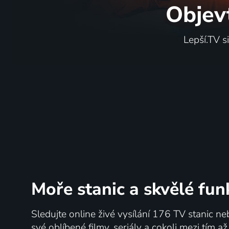
Objev
Lepší.TV s
Moře stanic
a skvělé fun
Sledujte online živé vysílání 176 TV stanic ne
své oblíbené filmy, seriály a cokoli mezi tím a