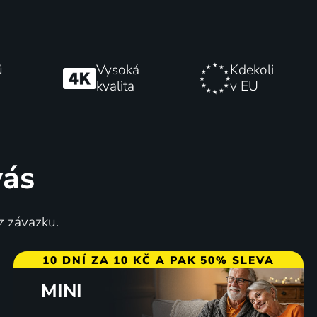
ů
Vysoká
Kdekoli
kvalita
v EU
vás
z závazku.
10 DNÍ ZA 10 KČ A PAK 50% SLEVA
MINI