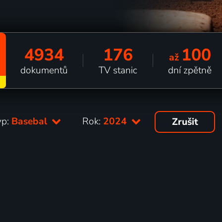
4934
176
100
až
dokumentů
TV stanic
dní zpětně
yp:
Basebal
Rok:
2024
Zrušit