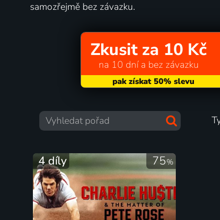
samozřejmě bez závazku.
Zkusit za 10 Kč
na 10 dní a bez závazku
T
4 díly
75
%