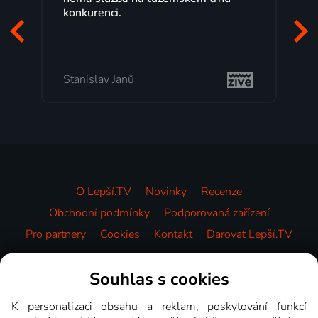
programů a nemuset běžet k TV na
začátek programu, to je přesně to, co
mi vyhovuje.
Milada Tomešová
O Lepší.TV
Novinky
Recenze
Obchodní podmínky
Podporovaná zařízení
Pro partnery
Cookies
Kontakt
Darovat Lepší.TV
Videotéka
Souhlas s cookies
K personalizaci obsahu a reklam, poskytování funkcí