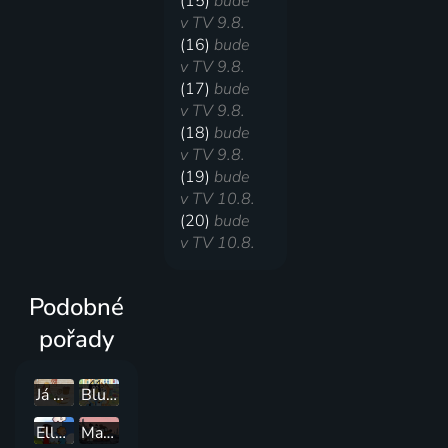
(15)
bude
v TV 9.8.
(16)
bude
v TV 9.8.
(17)
bude
v TV 9.8.
(18)
bude
v TV 9.8.
(19)
bude
v TV 10.8.
(20)
bude
v TV 10.8.
Podobné
pořady
Já Baryk
Bluey
Ella, Oskar a Hú
Malý medvídek Pompon