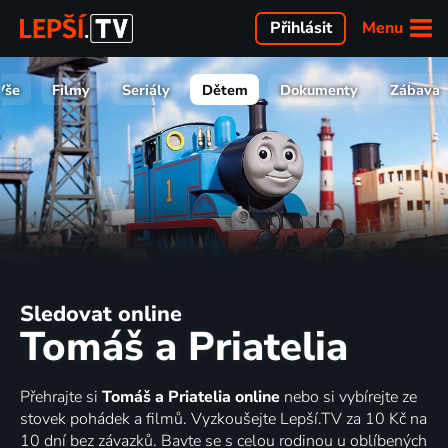
Menu
Přihlásit
Vše
Filmy
Seriály
Dětem
Dokumenty
Zábava
Sledovat online
Tomáš a Priatelia
Přehrajte si
Tomáš a Priatelia online
nebo si vybírejte ze
stovek pohádek a filmů. Vyzkoušejte Lepší.TV za 10 Kč na
10 dní bez závazků. Bavte se s celou rodinou u oblíbených