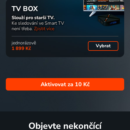
TV BOX
Slouží pro starší TV.
Ke sledování ve Smart TV
není třeba.
Zjistit více
jednorázově
Vybrat
1 899 Kč
Aktivovat za
10 Kč
Objevte nekončící