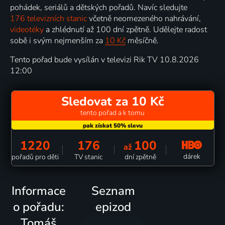
pohádek, seriálů a dětských pořadů. Navíc sledujte
176 televizních stanic
včetně neomezeného nahrávání,
videotéky
a zhlédnutí až 100 dní zpětně. Udělejte radost
sobě i svým nejmenším za
10 Kč
měsíčně.
Tento pořad bude vysílán v televizi Rik TV 10.8.2026
12:00
Sledovat za 10 Kč
tento pořad a k tomu
1220
176
100
až
dárek
pořadů pro děti
TV stanic
dní zpětně
Informace
Seznam
o pořadu:
epizod
Tomáš