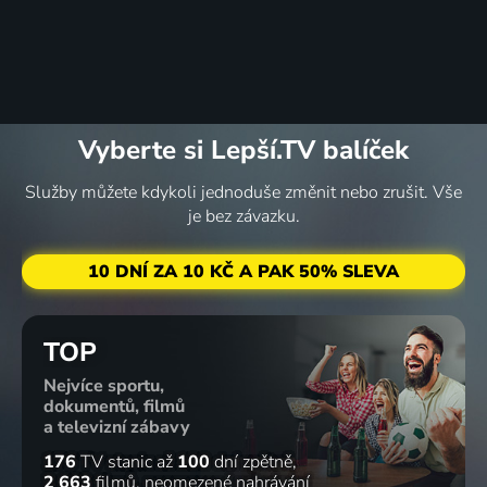
Vyberte si Lepší.TV balíček
Služby můžete kdykoli jednoduše změnit nebo zrušit. Vše
je bez závazku.
10 DNÍ ZA 10 KČ A PAK 50% SLEVA
TOP
Nejvíce sportu,
dokumentů, filmů
a televizní zábavy
176
TV stanic
až
100
dní zpětně
2 663
filmů
neomezené nahrávání