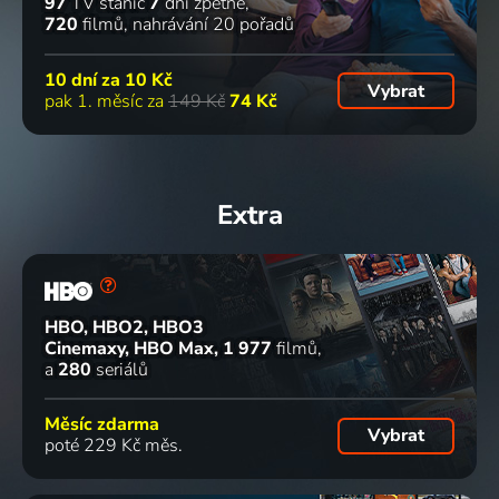
97
TV stanic
7
dní zpětně
720
filmů
nahrávání 20 pořadů
10 dní za
10 Kč
Vybrat
pak 1. měsíc za
149 Kč
74 Kč
Extra
HBO, HBO2, HBO3
Cinemaxy, HBO Max
1 977
filmů
a
280
seriálů
Měsíc zdarma
Vybrat
poté 229 Kč měs.