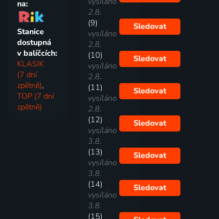
vysíláno
na:
2.8.
(9)
Sledovat
Stanice
vysíláno
dostupná
2.8.
v balíčcích:
(10)
Sledovat
KLASIK
vysíláno
(7 dní
2.8.
zpětně)
,
(11)
Sledovat
TOP (7 dní
vysíláno
zpětně)
2.8.
(12)
Sledovat
vysíláno
3.8.
(13)
Sledovat
vysíláno
3.8.
(14)
Sledovat
vysíláno
3.8.
(15)