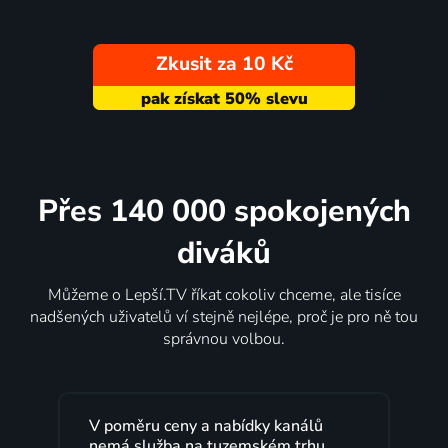
Zkusit za 10 Kč
Přes 140 000 spokojených
diváků
Můžeme o Lepší.TV říkat cokoliv chceme, ale tisíce
nadšených uživatelů ví stejně nejlépe, proč je pro ně tou
správnou volbou.
Lepší.TV sleduji už několik let s
maximální spokojeností. Velký výběr