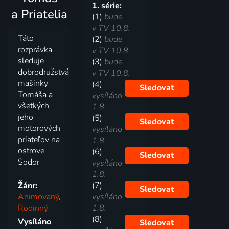
1. série:
a Priatelia
(1)
bude
v TV 10.8.
Táto
(2)
bude
rozprávka
v TV 10.8.
sleduje
(3)
bude
dobrodružstvá
v TV 10.8.
mašinky
(4)
Sledovat
Tomáša a
vysíláno
všetkých
1.8.
jeho
(5)
Sledovat
motorových
vysíláno
priateľov na
1.8.
ostrove
(6)
Sledovat
Sodor
vysíláno
1.8.
Žánr:
(7)
Sledovat
Animovaný
,
vysíláno
Rodinný
1.8.
(8)
Vysíláno
Sledovat