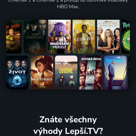
Cinemax 1 a Cinemax 2 a přístup do obrovské videotéky
HBO Max.
Znáte všechny
výhody Lepší.TV?