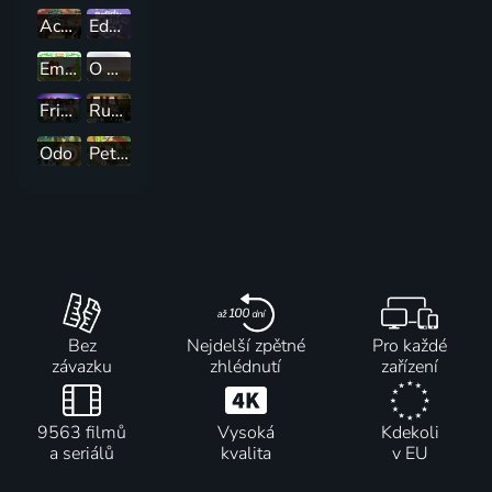
Ach, ten pokrok!
Eddie, připravit, jdem!
Emma a guru
O myšce a medvědovi
Friends: Nová kapitola
Rusty
Odo
Pettson a Fiškus 1+2
Bez
Nejdelší zpětné
Pro každé
závazku
zhlédnutí
zařízení
9563 filmů
Vysoká
Kdekoli
a seriálů
kvalita
v EU