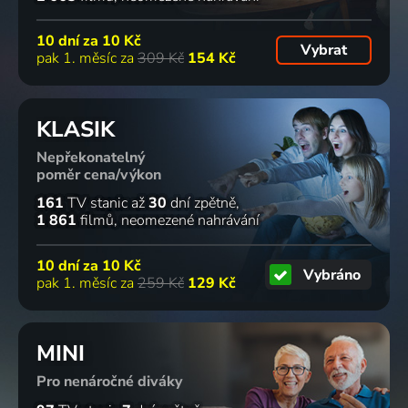
10 dní za
10 Kč
Vybrat
pak 1. měsíc za
309 Kč
154 Kč
KLASIK
Nepřekonatelný
poměr cena/výkon
161
TV stanic
až
30
dní zpětně
1 861
filmů
neomezené nahrávání
10 dní za
10 Kč
Vybráno
pak 1. měsíc za
259 Kč
129 Kč
MINI
Pro nenáročné diváky