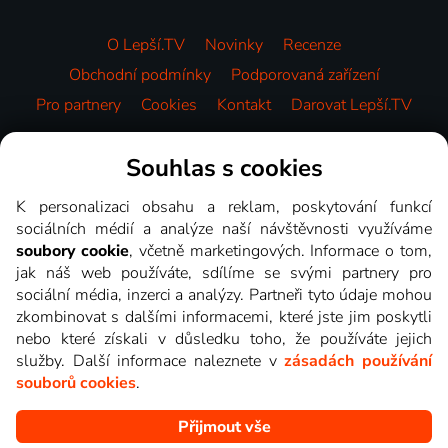
O Lepší.TV
Novinky
Recenze
Obchodní podmínky
Podporovaná zařízení
Pro partnery
Cookies
Kontakt
Darovat Lepší.TV
Videotéka
Souhlas s cookies
K personalizaci obsahu a reklam, poskytování funkcí
sociálních médií a analýze naší návštěvnosti využíváme
soubory cookie
, včetně marketingových. Informace o tom,
jak náš web používáte, sdílíme se svými partnery pro
sociální média, inzerci a analýzy. Partneři tyto údaje mohou
zkombinovat s dalšími informacemi, které jste jim poskytli
nebo které získali v důsledku toho, že používáte jejich
služby. Další informace naleznete v
zásadách používání
souborů cookies
.
Přijmout vše
Copyright © goNET s.r.o. Na tomto webu jsou zobrazovány
obrázky z pořadů TV stanic, které můžete sledovat v Lepší.TV.