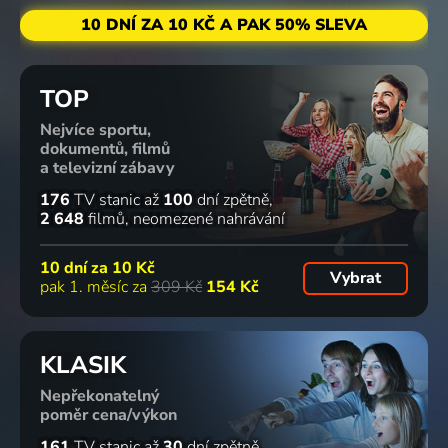
10 DNÍ ZA 10 KČ A PAK 50% SLEVA
TOP
Nejvíce sportu,
dokumentů, filmů
a televizní zábavy
176
TV stanic
až
100
dní zpětně
2 648
filmů
neomezené nahrávání
10 dní za
10 Kč
Vybrat
pak 1. měsíc za
309 Kč
154 Kč
KLASIK
Nepřekonatelný
poměr cena/výkon
161
TV stanic
až
30
dní zpětně