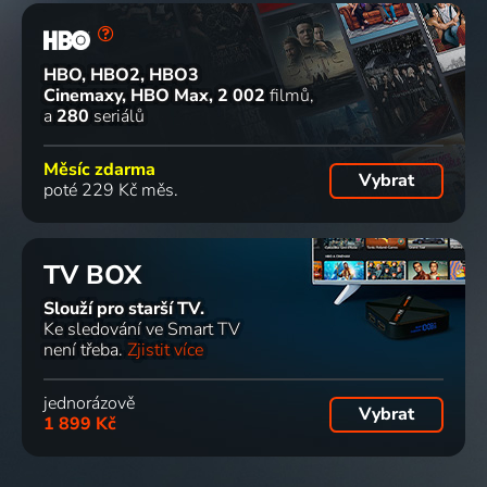
HBO, HBO2, HBO3
Cinemaxy, HBO Max
2 002
filmů
a
280
seriálů
Měsíc zdarma
Vybrat
poté 229 Kč měs.
TV BOX
Slouží pro starší TV.
Ke sledování ve Smart TV
není třeba.
Zjistit více
jednorázově
Vybrat
1 899 Kč