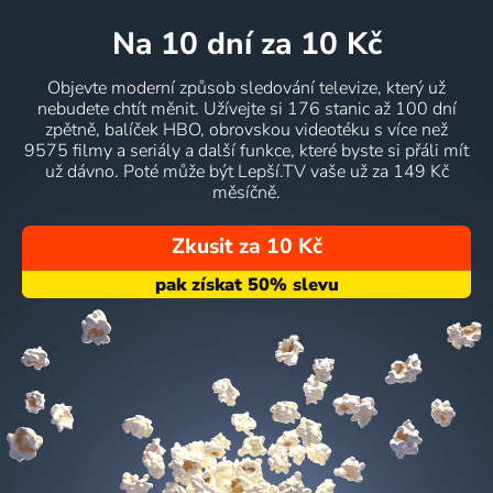
na 10 dní
za 10 Kč
Objevte moderní způsob sledování televize, který už
nebudete chtít měnit. Užívejte si 176 stanic až 100 dní
zpětně, balíček HBO, obrovskou videotéku s více než
9575 filmy a seriály a další funkce, které byste si přáli mít
už dávno. Poté může být Lepší.TV vaše už za 149 Kč
měsíčně.
Zkusit za 10 Kč