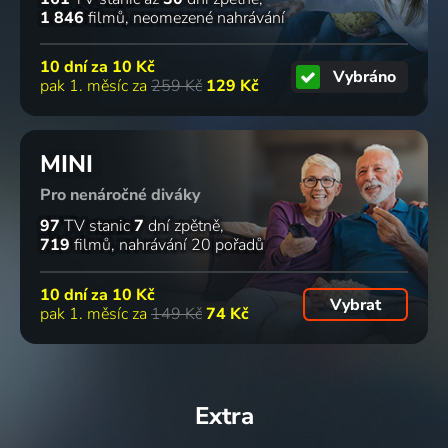
1 846
filmů
neomezené nahrávání
10 dní za
10 Kč
Vybráno
pak 1. měsíc za
259 Kč
129 Kč
MINI
Pro nenáročné diváky
97
TV stanic
7
dní zpětně
719
filmů
nahrávání 20 pořadů
10 dní za
10 Kč
Vybrat
pak 1. měsíc za
149 Kč
74 Kč
Extra