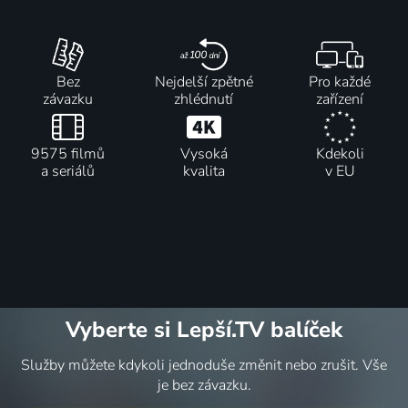
Bez
Nejdelší zpětné
Pro každé
závazku
zhlédnutí
zařízení
9575 filmů
Vysoká
Kdekoli
a seriálů
kvalita
v EU
Vyberte si Lepší.TV balíček
Služby můžete kdykoli jednoduše změnit nebo zrušit. Vše
je bez závazku.