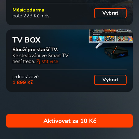
Měsíc zdarma
Vybrat
poté 229 Kč měs.
TV BOX
Slouží pro starší TV.
Ke sledování ve Smart TV
není třeba.
Zjistit více
jednorázově
Vybrat
1 899 Kč
Aktivovat za
10 Kč