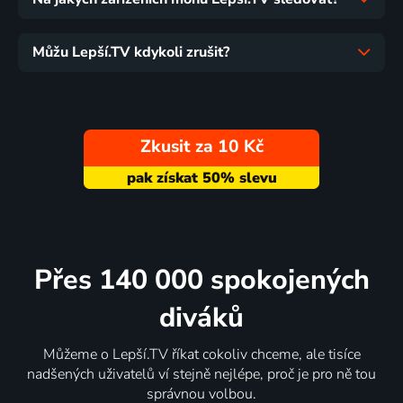
Můžu Lepší.TV kdykoli zrušit?
Zkusit za 10 Kč
Přes 140 000 spokojených
diváků
Můžeme o Lepší.TV říkat cokoliv chceme, ale tisíce
nadšených uživatelů ví stejně nejlépe, proč je pro ně tou
správnou volbou.