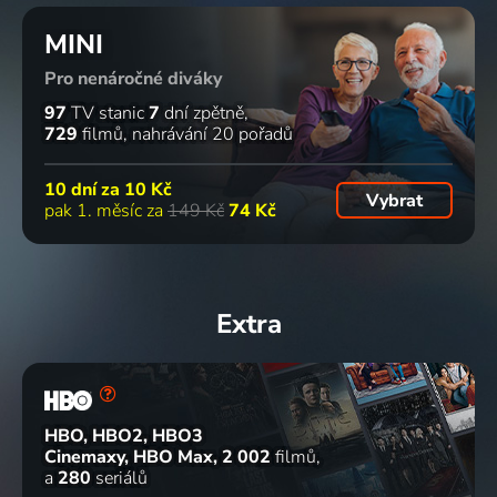
MINI
Pro nenáročné diváky
97
TV stanic
7
dní zpětně
729
filmů
nahrávání 20 pořadů
10 dní za
10 Kč
Vybrat
pak 1. měsíc za
149 Kč
74 Kč
Extra
HBO, HBO2, HBO3
Cinemaxy, HBO Max
2 002
filmů
a
280
seriálů