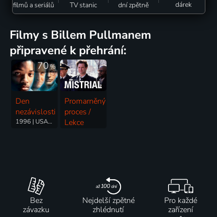
dárek
filmů a seriálů
TV stanic
dní zpětně
filmy s Billem Pullmanem
připravené k přehrání:
70
%
Den
Promarněný
nezávislosti
proces /
1996 | USA | Thriller, Akční, Dobrodružný, Science Fiction
Lekce
1996 | USA | Thriller, Akční, Drama
Bez
Nejdelší zpětné
Pro každé
závazku
zhlédnutí
zařízení