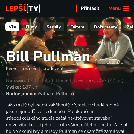
Menu
Přihlásit
Vše
Filmy
Seriály
Dětem
Dokumenty
Zá
Bill Pullman
herec
|
režisér
|
producent
Narozen:
17.12.1953, Hornell, New York, USA (72 let)
Výška:
187 cm
Rodné jméno:
William Pullman
Jako malý byl velmi zakřiknutý. Vyrostl v chudé rodině
jako nejmladší ze sedmi dětí. Po ukončení
středoškolského studia začal navštěvovat stavební
univerzitu, kde si jeho talentu všiml učitel dramatu. Zapsal
ho do školní hry a mladý Pullman se okamžitě zamiloval