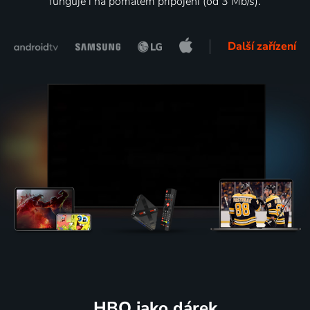
funguje i na pomalém připojení (od 3 Mb/s).
Další zařízení
HBO jako dárek