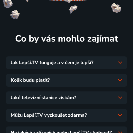
Co by vás mohlo zajímat
Jak Lepší.TV funguje a v čem je lepší?
Kolik budu platit?
Jaké televizní stanice získám?
Můžu Lepší.TV vyzkoušet zdarma?
Na jakých zařízeních mohu Lepší.TV sledovat?