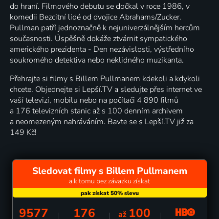
do hraní. Filmového debutu se dočkal v roce 1986, v
komedii Bezcitní lidé od dvojice Abrahams/Zucker.
Pullman patří jednoznačně k nejuniverzálnějším hercům
současnosti. Úspěšně dokáže ztvárnit sympatického
amerického prezidenta - Den nezávislosti, výstředního
soukromého detektiva nebo neklidného muzikanta.
Přehrajte si filmy s Billem Pullmanem kdekoli a kdykoli
chcete. Objednejte si Lepší.TV a sledujte přes internet ve
vaší televizi, mobilu nebo na počítači 4 890 filmů
a 176 televizních stanic až s 100 denním archivem
a neomezeným nahráváním. Bavte se s Lepší.TV již za
149 Kč!
Sledovat filmy s Billem Pullmanem
a k tomu bez závazku získat
9577
176
100
až