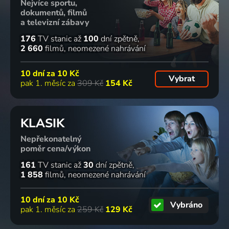
Nejvíce sportu,
dokumentů, filmů
a televizní zábavy
176
TV stanic
až
100
dní zpětně
2 660
filmů
neomezené nahrávání
10 dní za
10 Kč
Vybrat
pak 1. měsíc za
309 Kč
154 Kč
KLASIK
Nepřekonatelný
poměr cena/výkon
161
TV stanic
až
30
dní zpětně
1 858
filmů
neomezené nahrávání
10 dní za
10 Kč
Vybráno
pak 1. měsíc za
259 Kč
129 Kč