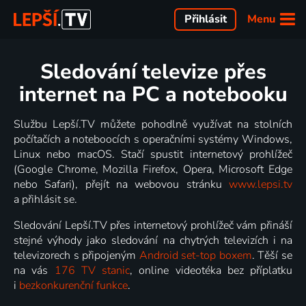
Menu
Přihlásit
Sledování televize přes
internet na PC a notebooku
Službu Lepší.TV můžete pohodlně využívat na stolních
počítačích a noteboocích s operačními systémy Windows,
Linux nebo macOS. Stačí spustit internetový prohlížeč
(Google Chrome, Mozilla Firefox, Opera, Microsoft Edge
nebo Safari), přejít na webovou stránku
www.lepsi.tv
a přihlásit se.
Sledování Lepší.TV přes internetový prohlížeč vám přináší
stejné výhody jako sledování na chytrých televizích i na
televizorech s připojeným
Android set-top boxem
. Těší se
na vás
176 TV stanic
, online videotéka bez příplatku
i
bezkonkurenční funkce
.