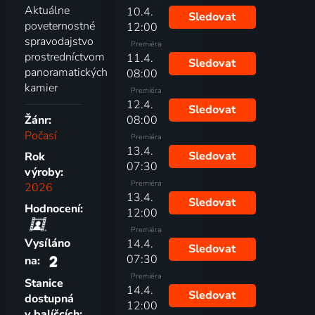
Aktuálne
10.4.
Sledovat
poveternostné
12:00
spravodajstvo
Premiéra
prostredníctvom
11.4.
Sledovat
panoramatických
08:00
kamier
Premiéra
12.4.
Sledovat
Žánr:
08:00
Počasí
Premiéra
13.4.
Sledovat
Rok
07:30
výroby:
Premiéra
2026
13.4.
Sledovat
Hodnocení:
12:00
Premiéra
Vysíláno
14.4.
Sledovat
07:30
na:
Premiéra
Stanice
14.4.
Sledovat
dostupná
12:00
v balíčcích: