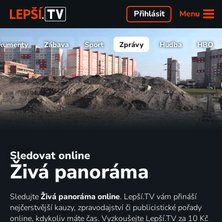
Menu
Přihlásit
kumenty
Zábava
Sport
Zprávy
Hudba
HBO
Sledovat online
Živá panoráma
Sledujte
Živá panoráma online
. Lepší.TV vám přináší
nejčerstvější kauzy, zpravodajství či publicistické pořady
online, kdykoliv máte čas. Vyzkoušejte Lepší.TV za 10 Kč