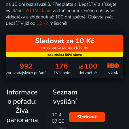
na 10 dní bez závazků. Předplaťte si Lepší.TV a získejte
vysílání
176 TV stanic
včetně neomezeného nahrávání,
videotéky a zhlédnutí až 100 dní zpětně. Objevte svět
Lepší.TV již od
10 Kč
měsíčně!
Sledovat za 10 Kč
ihned tento pořad a k tomu
992
176
100
až
dárek
zpravodajských pořadů
TV stanic
dní zpětně
Informace
Seznam
o pořadu:
vysílání
Živá
10.4.
Sledovat
panoráma
07:30
Premiéra