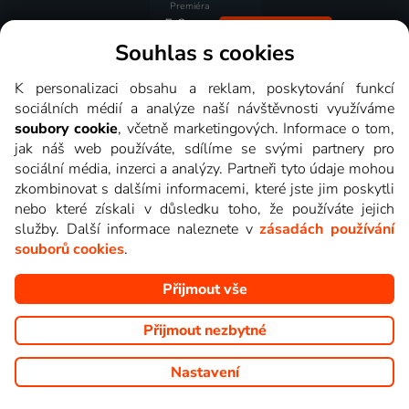
Premiéra
5.8.
Sledovat
12:00
Souhlas s cookies
Premiéra
6.8.
K personalizaci obsahu a reklam, poskytování funkcí
Sledovat
07:30
sociálních médií a analýze naší návštěvnosti využíváme
soubory cookie
, včetně marketingových. Informace o tom,
Premiéra
jak náš web používáte, sdílíme se svými partnery pro
sociální média, inzerci a analýzy. Partneři tyto údaje mohou
Podobné
zkombinovat s dalšími informacemi, které jste jim poskytli
pořady
nebo které získali v důsledku toho, že používáte jejich
služby. Další informace naleznete v
zásadách používání
souborů cookies
.
Předpověď počasí, sportovní zprávy
Počasí
Přijmout vše
Odpolední Počasí
Předpověď počasí
Přijmout nezbytné
Počasí
Panorama
Počasie
Polední Počasí
Nastavení
Počasí v letoviscích
Počasí