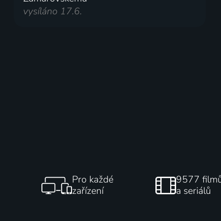
vysíláno 17.6.
Pro každé
9577 film
zařízení
a seriálů