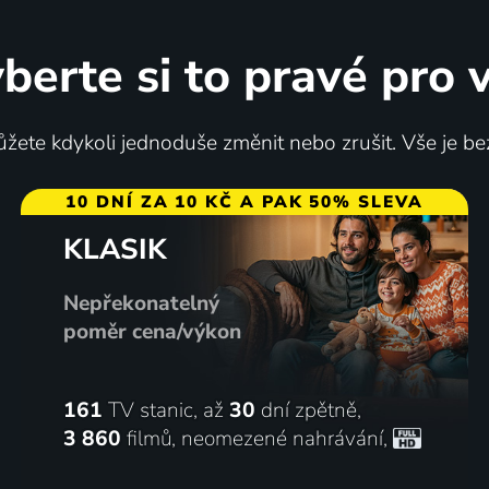
berte si to pravé pro 
žete kdykoli jednoduše změnit nebo zrušit. Vše je be
10 DNÍ ZA 10 KČ A PAK 50% SLEVA
KLASIK
Nepřekonatelný
poměr cena/výkon
161
TV stanic, až
30
dní zpětně,
3 860
filmů
,
neomezené nahrávání
,