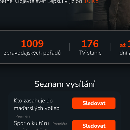
pětně. Objevte svět Lepší.TV již od
10 Kč
1009
176
až
zpravodajských pořadů
TV stanic
dní 
Seznam vysílání
Kto zasahuje do
Sledovat
maďarských volieb
Premiéra
Spor o kultúru
Premiéra
Sledovat