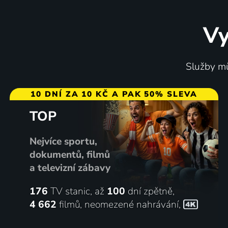
Vy
Služby mů
10 DNÍ ZA 10 KČ A PAK 50% SLEVA
TOP
Nejvíce sportu,
dokumentů, filmů
a televizní zábavy
176
TV stanic, až
100
dní zpětně,
4 662
filmů
,
neomezené nahrávání
,