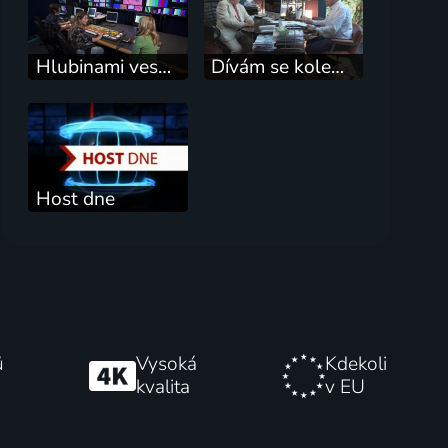
Hlubinami vesmíru s prof. Janem Paloušem, 1. díl - okolí Slunce
Dívám se kolem sebe
Host dne
ů
Vysoká
Kdekoli
kvalita
v EU