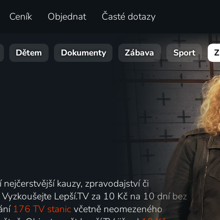
Ceník
Objednat
Časté dotazy
Dětem
Dokumenty
Zábava
Sport
Z
 nejčerstvější kauzy, zpravodajství či
s. Vyzkoušejte Lepší.TV za 10 Kč na 10 dní bez
lání
176 TV stanic
včetně neomezeného