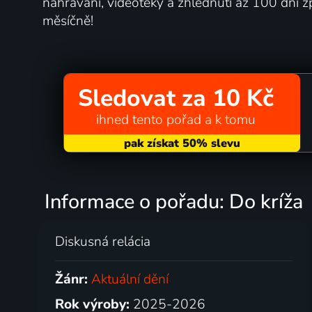
nahrávání, videotéky a zhlédnutí až 100 dní z
měsíčně!
Sledovat za 10 Kč
ihned tento pořad a k tomu
Informace o pořadu: Do kríža
Diskusná relácia
Žánr:
Aktuální dění
Rok výroby:
2025-2026