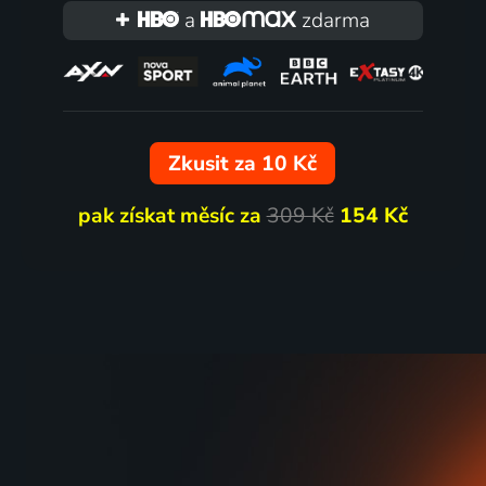
a
zdarma
Zkusit za 10 Kč
pak získat měsíc za
309 Kč
154 Kč