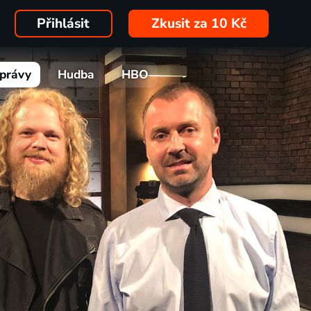
Přihlásit
Zkusit za 10 Kč
právy
Hudba
HBO