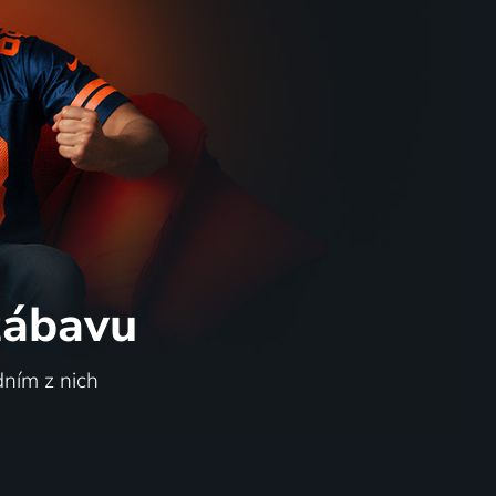
 zábavu
dním z nich