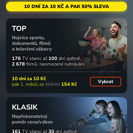
10 DNÍ ZA 10 KČ A PAK 50% SLEVA
TOP
Nejvíce sportu,
dokumentů, filmů
a televizní zábavy
176
TV stanic
až
100
dní zpětně
2 678
filmů
neomezené nahrávání
10 dní za
10 Kč
Vybrat
pak 1. měsíc za
309 Kč
154 Kč
KLASIK
Nepřekonatelný
poměr cena/výkon
161
TV stanic
až
30
dní zpětně