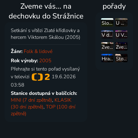
Zveme vás... na
pořady
dechovku do Strážnice
Slovenský deň kroja - naživo
U NÁS aneb Od cimbálu o lidové kultuře
Setkání s vítězi Zlaté křídlovky a
V dobrém sa rozejdem
U VÁS aneb festivalové kukátko
hercem Viktorem Skálou (2005)
Zveme vás... na stavění máje
Zveme vás... do Křesla tradice a slávy
Žánr:
Folk & lidové
Hraje vám... Zlaťanka
Stodola Michala Tučného
Rok výroby:
2005
Přehrajte si tento pořad vysílaný
v televizi
19.6.2026
03:58
Stanice dostupná v balíčcích:
MINI (7 dní zpětně)
,
KLASIK
(30 dní zpětně)
,
TOP (100 dní
zpětně)