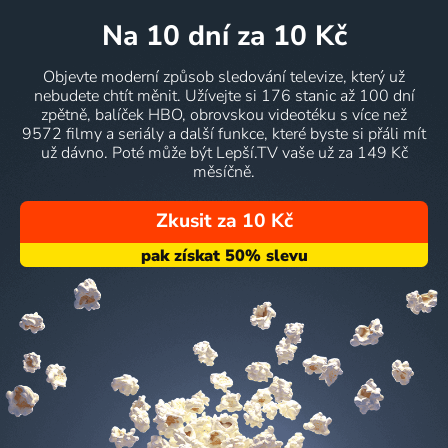
na 10 dní
za 10 Kč
Objevte moderní způsob sledování televize, který už
nebudete chtít měnit. Užívejte si 176 stanic až 100 dní
zpětně, balíček HBO, obrovskou videotéku s více než
9572 filmy a seriály a další funkce, které byste si přáli mít
už dávno. Poté může být Lepší.TV vaše už za 149 Kč
měsíčně.
Zkusit za 10 Kč