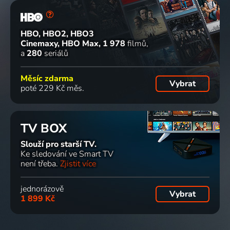
HBO, HBO2, HBO3
Cinemaxy, HBO Max
1 978
filmů
a
280
seriálů
Měsíc zdarma
Vybrat
poté 229 Kč měs.
TV BOX
Slouží pro starší TV.
Ke sledování ve Smart TV
není třeba.
Zjistit více
jednorázově
Vybrat
1 899 Kč