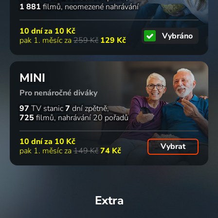
1 881
filmů
neomezené nahrávání
10 dní za
10 Kč
Vybráno
pak 1. měsíc za
259 Kč
129 Kč
MINI
Pro nenáročné diváky
97
TV stanic
7
dní zpětně
725
filmů
nahrávání 20 pořadů
10 dní za
10 Kč
Vybrat
pak 1. měsíc za
149 Kč
74 Kč
Extra