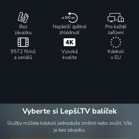
Bez
Nejdelší zpětné
Pro každé
závazku
zhlédnutí
zařízení
9572 filmů
Vysoká
Kdekoli
a seriálů
kvalita
v EU
Vyberte si Lepší.TV balíček
Služby můžete kdykoli jednoduše změnit nebo zrušit. Vše
je bez závazku.