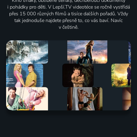
Kino trháky, oblíbené seriály, dechberoucí dokumenty
i pohádky pro děti. V Lepší.TV videotéce se ročně vystřídá
přes 15 000 různých filmů a tisíce dalších pořadů. Vždy
tak jednoduše najdete přesně to, co vás baví. Navíc
v češtině.