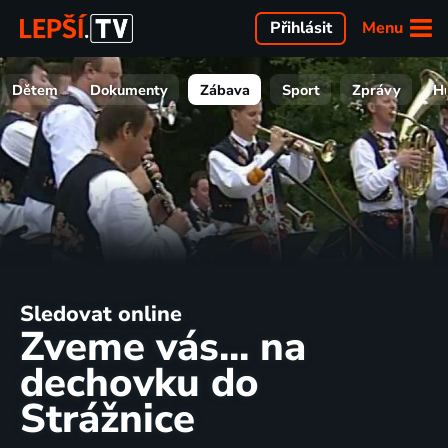
Menu
Přihlásit
Dětem
Dokumenty
Zábava
Sport
Zprávy
H
Sledovat online
Zveme vás... na
dechovku do
Strážnice