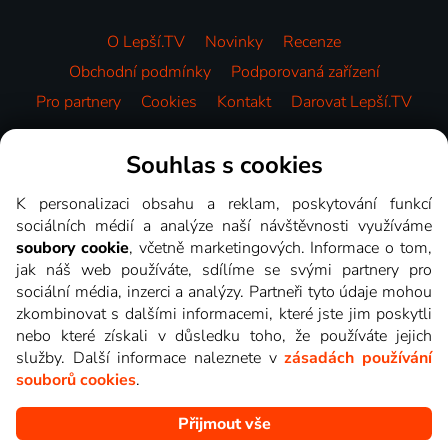
O Lepší.TV
Novinky
Recenze
Obchodní podmínky
Podporovaná zařízení
Pro partnery
Cookies
Kontakt
Darovat Lepší.TV
Videotéka
Souhlas s cookies
K personalizaci obsahu a reklam, poskytování funkcí
sociálních médií a analýze naší návštěvnosti využíváme
soubory cookie
, včetně marketingových. Informace o tom,
jak náš web používáte, sdílíme se svými partnery pro
sociální média, inzerci a analýzy. Partneři tyto údaje mohou
zkombinovat s dalšími informacemi, které jste jim poskytli
nebo které získali v důsledku toho, že používáte jejich
služby. Další informace naleznete v
zásadách používání
souborů cookies
.
Přijmout vše
Copyright © goNET s.r.o. Na tomto webu jsou zobrazovány
obrázky z pořadů TV stanic, které můžete sledovat v Lepší.TV.