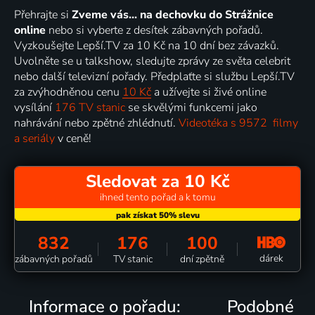
Přehrajte si
Zveme vás... na dechovku do Strážnice
online
nebo si vyberte z desítek zábavných pořadů.
Vyzkoušejte Lepší.TV za 10 Kč na 10 dní bez závazků.
Uvolněte se u talkshow, sledujte zprávy ze světa celebrit
nebo další televizní pořady. Předplaťte si službu Lepší.TV
za zvýhodněnou cenu
10 Kč
a užívejte si živé online
vysílání
176 TV stanic
se skvělými funkcemi jako
nahrávání nebo zpětné zhlédnutí.
Videotéka s 9572 filmy
a seriály
v ceně!
Sledovat za 10 Kč
ihned tento pořad a k tomu
832
176
100
dárek
zábavných pořadů
TV stanic
dní zpětně
Informace o pořadu:
Podobné