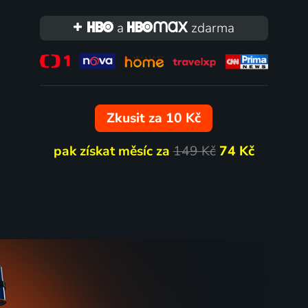
a
zdarma
Zkusit za 10 Kč
pak získat měsíc za
149 Kč
74 Kč