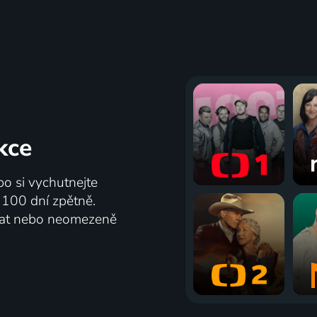
kce
bo si vychutnejte
ž 100 dní zpětně.
vat nebo neomezeně