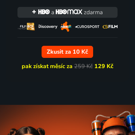
a
zdarma
Zkusit za 10 Kč
pak získat měsíc za
259 Kč
129 Kč