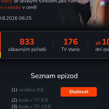
stanic
se skvělými funkcemi jako nahrávání
y a seriály
v ceně!
20.8.2026 06:25
833
176
1
až
zábavných pořadů
TV stanic
dní zp
Seznam epizod
(1)
vysíláno 8.8.
Sledovat
(2)
bude v TV 9.8.
(3)
bude v TV 10.8.