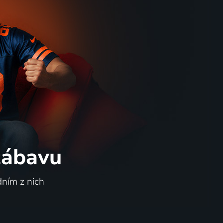
 zábavu
dním z nich