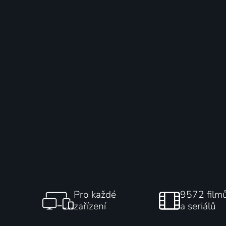
Pro každé
9572 film
zařízení
a seriálů