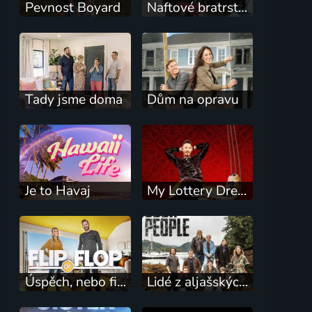
Pevnost Boyard
Naftové bratrstvo
Tady jsme doma
Dům na opravu
Je to Havaj
My Lottery Dream Home
Úspěch, nebo fiasko?
Lidé z aljašských lesů