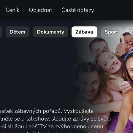
Ceník
Objednat
Časté dotazy
Dětem
Dokumenty
Zábava
Sport
Z
esítek zábavných pořadů. Vyzkoušejte
něte se u talkshow, sledujte zprávy ze světa
ťte si službu Lepší.TV za zvýhodněnou cenu