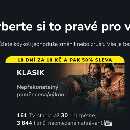
berte si to pravé pro 
žete kdykoli jednoduše změnit nebo zrušit. Vše je be
10 DNÍ ZA 10 KČ A PAK 50% SLEVA
KLASIK
Nepřekonatelný
poměr cena/výkon
161
TV stanic, až
30
dní zpětně,
3 844
filmů
,
neomezené nahrávání
,