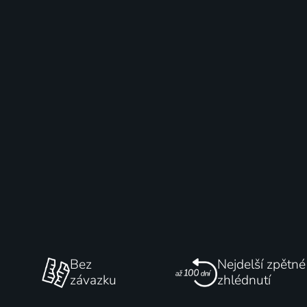
Bez
Nejdelší zpětné
závazku
zhlédnutí