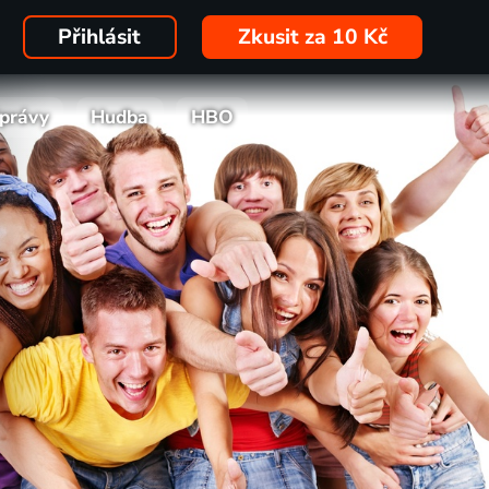
Přihlásit
Zkusit za 10 Kč
právy
Hudba
HBO