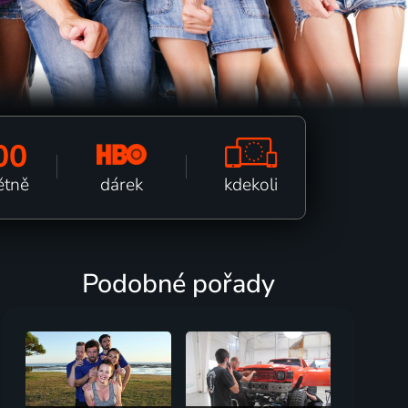
00
kdekoli
dárek
ětně
Podobné pořady