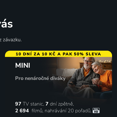
vás
z závazku.
10 DNÍ ZA 10 KČ A PAK 50% SLEVA
MINI
Pro nenáročné diváky
97
TV stanic,
7
dní zpětně,
2 694
filmů
,
nahrávání 20 pořadů
,