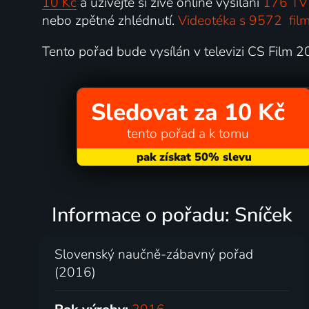
10 Kč
a užívejte si živé online vysílání
176 TV 
nebo zpětné zhlédnutí.
Videotéka s 9572 film
Tento pořad bude vysílán v televizi CS Film 
Sledovat za 10 Kč
tento pořad a k tomu
Informace o pořadu: Sníček
Slovenský naučně-zábavný pořad
(2016)