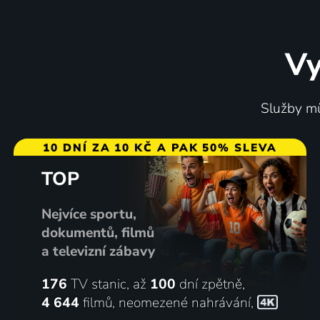
Vy
Služby mů
10 DNÍ ZA 10 KČ A PAK 50% SLEVA
TOP
Nejvíce sportu,
dokumentů, filmů
a televizní zábavy
176
TV stanic, až
100
dní zpětně,
4 644
filmů
,
neomezené nahrávání
,