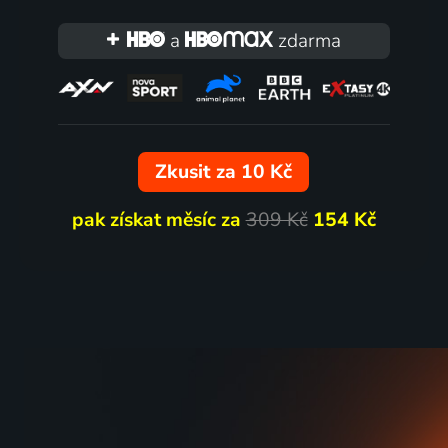
a
zdarma
Zkusit za 10 Kč
pak získat měsíc za
309 Kč
154 Kč