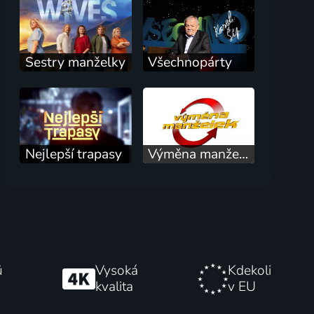
Sestry manželky
Všechnopárty
Nejlepší trapasy
Výměna manželek
ů
Vysoká
Kdekoli
kvalita
v EU