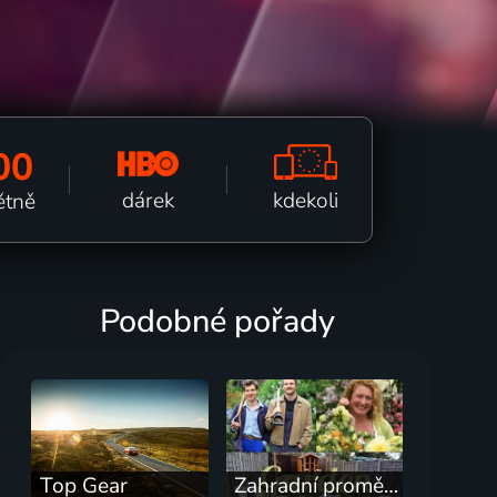
00
kdekoli
dárek
ětně
Podobné pořady
Top Gear
Zahradní proměny