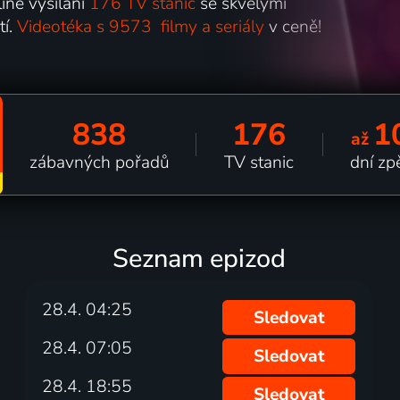
line vysílání
176 TV stanic
se skvělými
tí.
Videotéka s 9573 filmy a seriály
v ceně!
838
176
1
až
zábavných pořadů
TV stanic
dní zp
Seznam epizod
28.4. 04:25
Sledovat
28.4. 07:05
Sledovat
28.4. 18:55
Sledovat