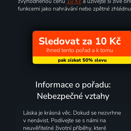
zvýhodněnou cenu
10 Kč
a užívejte si živé on
funkcemi jako nahrávání nebo zpětné zhlédnu
Sledovat za 10 Kč
ihned tento pořad a k tomu
Informace o pořadu:
Nebezpečné vztahy
Láska je krásná věc. Dokud se nezvrhne
v nenávist. Podívejte se s námi na
neuvěřitelné životní příběhy, které