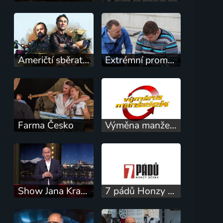
Američtí sběratelé
Extrémní proměny Slovensko
Farma Česko
Výměna manželek
Show Jana Krause
7 pádů Honzy Dědka