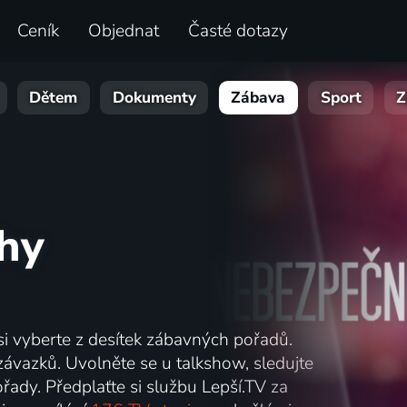
Ceník
Objednat
Časté dotazy
Dětem
Dokumenty
Zábava
Sport
Z
hy
i vyberte z desítek zábavných pořadů.
závazků. Uvolněte se u talkshow, sledujte
ořady. Předplaťte si službu Lepší.TV za