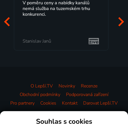
Lepší.TV sleduji už několik let s
maximální spokojeností. Velký výběr
programů a nemuset běžet k TV na
začátek programu, to je přesně to, co
mi vyhovuje.
Milada Tomešová
O Lepší.TV
Novinky
Recenze
Obchodní podmínky
Podporovaná zařízení
Pro partnery
Cookies
Kontakt
Darovat Lepší.TV
Videotéka
Souhlas s cookies