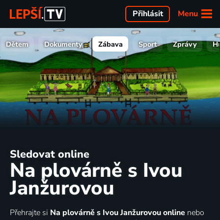
Menu
Přihlásit
Dětem
Dokumenty
Zábava
Sport
Zprávy
H
Sledovat online
Na plovárně s Ivou
Janžurovou
Přehrajte si
Na plovárně s Ivou Janžurovou online
nebo