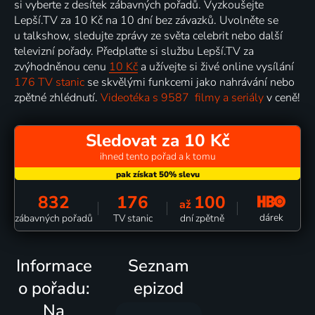
si vyberte z desítek zábavných pořadů. Vyzkoušejte
Lepší.TV za 10 Kč na 10 dní bez závazků. Uvolněte se
u talkshow, sledujte zprávy ze světa celebrit nebo další
televizní pořady. Předplaťte si službu Lepší.TV za
zvýhodněnou cenu
10 Kč
a užívejte si živé online vysílání
176 TV stanic
se skvělými funkcemi jako nahrávání nebo
zpětné zhlédnutí.
Videotéka s 9587 filmy a seriály
v ceně!
Sledovat za 10 Kč
ihned tento pořad a k tomu
832
176
100
až
dárek
zábavných pořadů
TV stanic
dní zpětně
Informace
Seznam
o pořadu:
epizod
Na