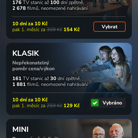
176
TV stanic
až
100
dní zpětně
2 678
filmů
neomezené nahrávání
10 dní za
10 Kč
Vybrat
pak 1. měsíc za
309 Kč
154 Kč
KLASIK
Nepřekonatelný
poměr cena/výkon
161
TV stanic
až
30
dní zpětně
1 881
filmů
neomezené nahrávání
10 dní za
10 Kč
Vybráno
pak 1. měsíc za
259 Kč
129 Kč
MINI