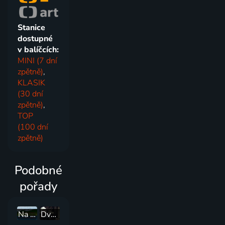
Stanice
dostupné
v balíčcích:
MINI (7 dní
zpětně)
,
KLASIK
(30 dní
zpětně)
,
TOP
(100 dní
zpětně)
Podobné
pořady
Na plovárně s Václavem Větvičkou
Dva chrámy Josefa Kemra