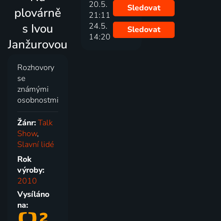
20.5.
Sledovat
plovárně
21:11
s Ivou
24.5.
Sledovat
14:20
Janžurovou
Rozhovory
se
známými
osobnostmi
Žánr:
Talk
Show
,
Slavní lidé
Rok
výroby:
2010
Vysíláno
na: