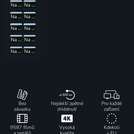
Na plovárně s Hynkem Vichem
Na plovárně s Tomášem Netopilem
Na plovárně s Vlastou Průchovou
Na plovárně s Radovanem Lipusem
Na plovárně s Jiřím Dvořákem
Na plovárně s Petrem Alexanderem
Na plovárně s Herbem Pedersenem
Na plovárně s Radkem Bajgarem
Na plovárně s Romanem Vaňkem
Na plovárně s Janou Klusákovou
Bez
Nejdelší zpětné
Pro každé
závazku
zhlédnutí
zařízení
9587 filmů
Vysoká
Kdekoli
a seriálů
kvalita
v EU