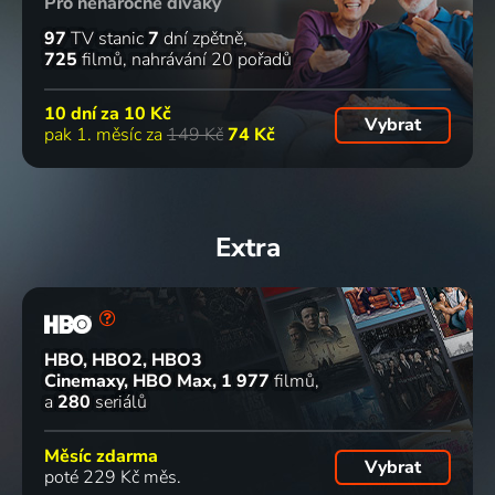
Pro nenáročné diváky
97
TV stanic
7
dní zpětně
725
filmů
nahrávání 20 pořadů
10 dní za
10 Kč
Vybrat
pak 1. měsíc za
149 Kč
74 Kč
Extra
HBO, HBO2, HBO3
Cinemaxy, HBO Max
1 977
filmů
a
280
seriálů
Měsíc zdarma
Vybrat
poté 229 Kč měs.