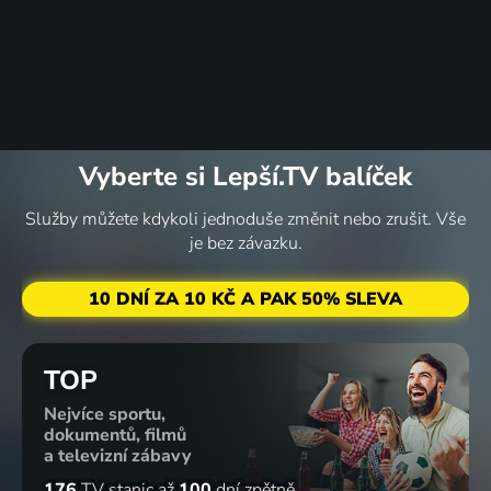
Vyberte si Lepší.TV balíček
Služby můžete kdykoli jednoduše změnit nebo zrušit. Vše
je bez závazku.
10 DNÍ ZA 10 KČ A PAK 50% SLEVA
TOP
Nejvíce sportu,
dokumentů, filmů
a televizní zábavy
176
TV stanic
až
100
dní zpětně