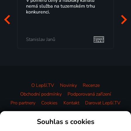
y a nabídky kanálů
Lepší.TV sleduji už několik 
na tuzemském trhu
maximální spokojeností. V
programů a nemuset běžet
začátek programu, to je pře
mi vyhovuje.
Milada Tomešová
O Lepší.TV
Novinky
Recenze
Obchodní podmínky
Podporovaná zařízení
Pro partnery
Cookies
Kontakt
Darovat Lepší.TV
Videotéka
Souhlas s cookies