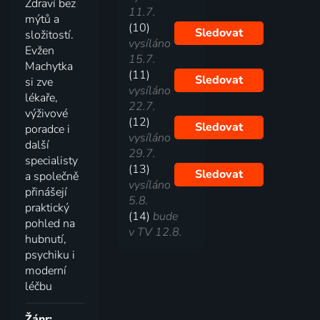
Zdraví bez
11.7.
mýtů a
(10)
Sledovat
složitostí.
vysíláno
Evžen
15.7.
Machytka
(11)
Sledovat
si zve
vysíláno
lékaře,
22.7.
výživové
(12)
Sledovat
poradce i
vysíláno
další
29.7.
specialisty
(13)
Sledovat
a společně
vysíláno
přinášejí
5.8.
praktický
(14)
bude
pohled na
v TV 12.8.
hubnutí,
psychiku i
moderní
léčbu
Žánr: