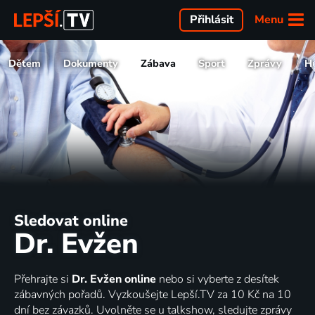
Menu
Přihlásit
Dětem
Dokumenty
Zábava
Sport
Zprávy
H
Sledovat online
Dr. Evžen
Přehrajte si
Dr. Evžen online
nebo si vyberte z desítek
zábavných pořadů. Vyzkoušejte Lepší.TV za 10 Kč na 10
dní bez závazků. Uvolněte se u talkshow, sledujte zprávy