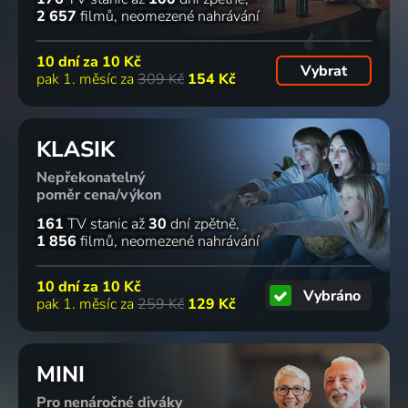
2 657
filmů
neomezené nahrávání
10 dní za
10 Kč
Vybrat
pak 1. měsíc za
309 Kč
154 Kč
KLASIK
Nepřekonatelný
poměr cena/výkon
161
TV stanic
až
30
dní zpětně
1 856
filmů
neomezené nahrávání
10 dní za
10 Kč
Vybráno
pak 1. měsíc za
259 Kč
129 Kč
MINI
Pro nenáročné diváky