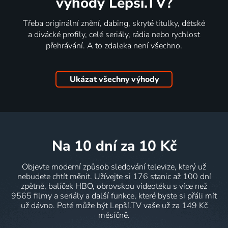
výhody Lepší.TV?
Třeba originální znění, dabing, skryté titulky, dětské
a divácké profily, celé seriály, rádia nebo rychlost
přehrávání. A to zdaleka není všechno.
Ukázat všechny výhody
na 10 dní
za 10 Kč
Objevte moderní způsob sledování televize, který už
nebudete chtít měnit. Užívejte si 176 stanic až 100 dní
zpětně, balíček HBO, obrovskou videotéku s více než
9565 filmy a seriály a další funkce, které byste si přáli mít
už dávno. Poté může být Lepší.TV vaše už za 149 Kč
měsíčně.