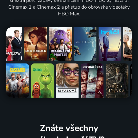
si extra porci zábavy se stanicemi HBO, HBO 2, HBO 3,
Cinemax 1 a Cinemax 2 a přístup do obrovské videotéky
HBO Max.
Znáte všechny