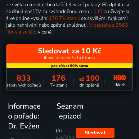
ze světa celebrit nebo další televizní pořady. Předplaťte si
službu Lepší.TV za zvýhodněnou cenu
10 Kč
a užívejte si
živé online vysílání
176 TV stanic
se skvělými funkcemi
jako nahrávání nebo zpětné zhlédnutí.
Videotéka s 9565
filmy a seriály
v ceně!
Sledovat za 10 Kč
ihned tento pořad a k tomu
833
176
100
až
dárek
zábavných pořadů
TV stanic
dní zpětně
Informace
Seznam
o pořadu:
epizod
Dr. Evžen
(9)
Sledovat
vysíláno