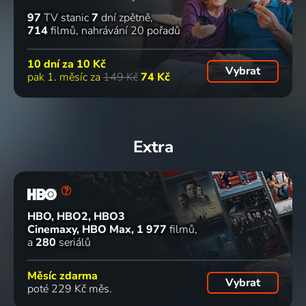
97
TV stanic
7
dní zpětně
714
filmů
nahrávání 20 pořadů
10 dní za
10 Kč
Vybrat
pak 1. měsíc za
149 Kč
74 Kč
Extra
HBO, HBO2, HBO3
Cinemaxy, HBO Max
1 977
filmů
a
280
seriálů
Měsíc zdarma
Vybrat
poté 229 Kč měs.