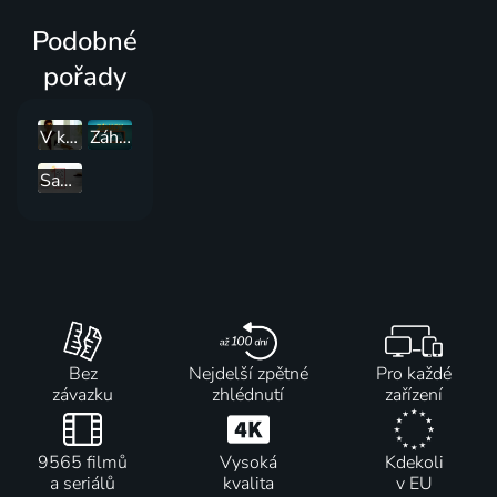
Podobné
pořady
V kondici
Záhady tela
Sama doma
Bez
Nejdelší zpětné
Pro každé
závazku
zhlédnutí
zařízení
9565 filmů
Vysoká
Kdekoli
a seriálů
kvalita
v EU