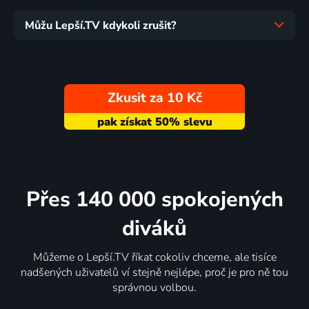
Můžu Lepší.TV kdykoli zrušit?
Zkusit za 10 Kč
Přes 140 000 spokojených
diváků
Můžeme o Lepší.TV říkat cokoliv chceme, ale tisíce
nadšených uživatelů ví stejně nejlépe, proč je pro ně tou
správnou volbou.