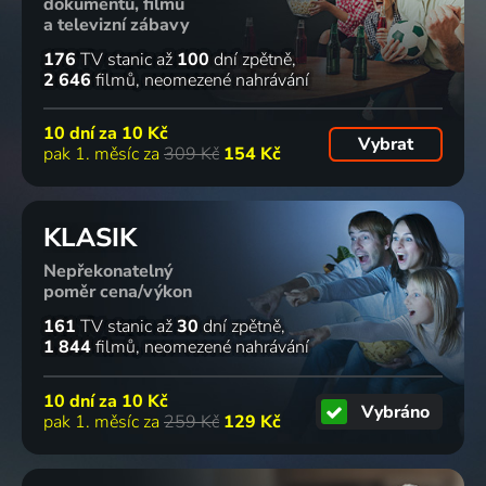
dokumentů, filmů
a televizní zábavy
176
TV stanic
až
100
dní zpětně
2 646
filmů
neomezené nahrávání
10 dní za
10 Kč
Vybrat
pak 1. měsíc za
309 Kč
154 Kč
KLASIK
Nepřekonatelný
poměr cena/výkon
161
TV stanic
až
30
dní zpětně
1 844
filmů
neomezené nahrávání
10 dní za
10 Kč
Vybráno
pak 1. měsíc za
259 Kč
129 Kč