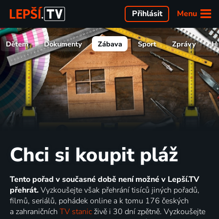
Menu
Přihlásit
Dětem
Dokumenty
Zábava
Sport
Zprávy
H
Chci si koupit pláž
Tento pořad v současné době není možné v Lepší.TV
přehrát.
Vyzkoušejte však přehrání tisíců jiných pořadů,
filmů, seriálů, pohádek online a k tomu 176 českých
a zahraničních
TV stanic
živě i 30 dní zpětně. Vyzkoušejte