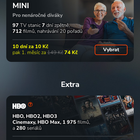
MINI
Pro nenáročné diváky
97
TV stanic
7
dní zpětně
712
filmů
nahrávání 20 pořadů
10 dní za
10 Kč
Vybrat
pak 1. měsíc za
149 Kč
74 Kč
Extra
HBO, HBO2, HBO3
Cinemaxy, HBO Max
1 975
filmů
a
280
seriálů