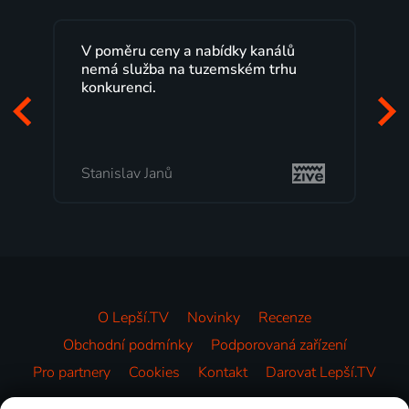
V poměru ceny a nabídky kanálů
L
nemá služba na tuzemském trhu
m
konkurenci.
p
z
m
Stanislav Janů
M
O Lepší.TV
Novinky
Recenze
Obchodní podmínky
Podporovaná zařízení
Pro partnery
Cookies
Kontakt
Darovat Lepší.TV