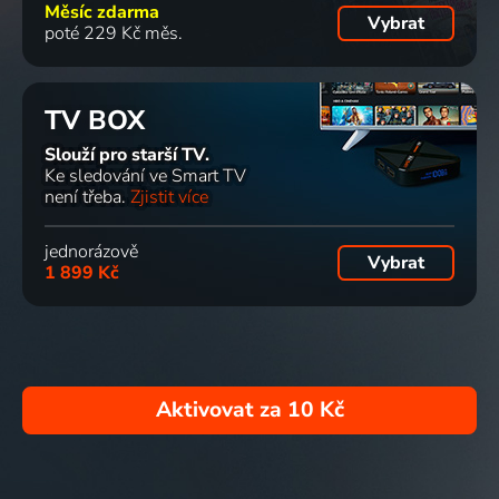
Měsíc zdarma
Vybrat
poté 229 Kč měs.
TV BOX
Slouží pro starší TV.
Ke sledování ve Smart TV
není třeba.
Zjistit více
jednorázově
Vybrat
1 899 Kč
Aktivovat za
10 Kč