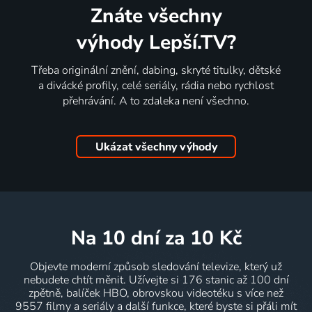
Znáte všechny
výhody Lepší.TV?
Třeba originální znění, dabing, skryté titulky, dětské
a divácké profily, celé seriály, rádia nebo rychlost
přehrávání. A to zdaleka není všechno.
Ukázat všechny výhody
na 10 dní
za 10 Kč
Objevte moderní způsob sledování televize, který už
nebudete chtít měnit. Užívejte si 176 stanic až 100 dní
zpětně, balíček HBO, obrovskou videotéku s více než
9557 filmy a seriály a další funkce, které byste si přáli mít