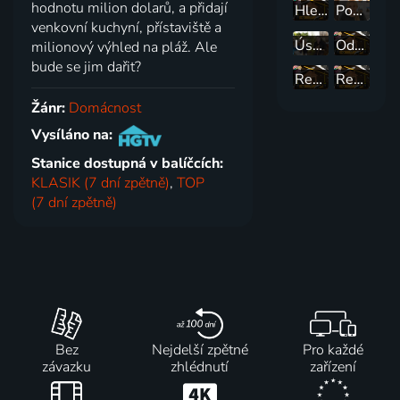
hodnotu milion dolarů, a přidají
Hledáme nemovitost CXLVI
Pomoc! Zničil jsem si dům!
venkovní kuchyní, přístaviště a
Úspěch, nebo fiasko?
Odpad, nebo poklad?
milionový výhled na pláž. Ale
bude se jim dařit?
Renovace ve Městě hříchu
Renovace jako zlatý důl
Žánr:
Domácnost
Vysíláno na:
Stanice dostupná v balíčcích:
KLASIK (7 dní zpětně)
,
TOP
(7 dní zpětně)
Bez
Nejdelší zpětné
Pro každé
závazku
zhlédnutí
zařízení