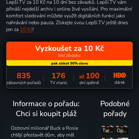
Lepší.TV za 10 Kč na 10 dní bez závazků. Lepší.TV vám
přináší nejdelší archiv i online živé vysílání. Pro maximální
komfort sledování můžete využít digitálních funkcí jako
nahrávání nebo pauza. Získejte svou Lepší.TV ještě dnes
jen za
10 Kč
!
Vyzkoušet za 10 Kč
bez závazku
835
176
100
až
dárek
zábavných pořadů
TV stanic
dní zpětně
Informace o pořadu:
Podobné
Chci si koupit pláž
pořady
Ostrovní milionář Buck a Rosie
Tarek a Heather: Velká svatba
Oprava našeho prvního domu
chtějí přestavět dům, aby měl