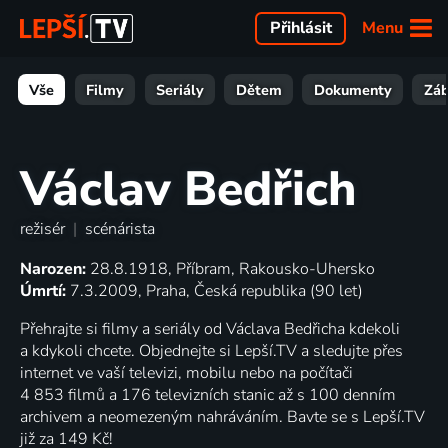
Menu
Přihlásit
Vše
Filmy
Seriály
Dětem
Dokumenty
Zá
Václav Bedřich
režisér
|
scénárista
Narozen:
28.8.1918, Příbram, Rakousko-Uhersko
Úmrtí:
7.3.2009, Praha, Česká republika (90 let)
Přehrajte si filmy a seriály od Václava Bedřicha kdekoli
a kdykoli chcete. Objednejte si Lepší.TV a sledujte přes
internet ve vaší televizi, mobilu nebo na počítači
4 853 filmů a 176 televizních stanic až s 100 denním
archivem a neomezeným nahráváním. Bavte se s Lepší.TV
již za 149 Kč!