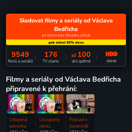
Sledovat filmy a seriály od Václava
Bedřicha
a k tomu bez závazku získat
9549
176
100
až
dárek
filmů a seriálů
TV stanic
dní zpětně
filmy a seriály od Václava Bedřicha
připravené k přehrání:
Utopená
Uloupený
Poklad v
ponorka
obraz
pyramidě
1971 | Československo | Animovaný
1976 | Československo | Animovaný
1973 | Československo | Komedie, Animovaný