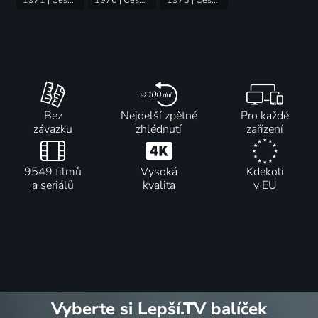
Bez
Nejdelší zpětné
Pro každé
závazku
zhlédnutí
zařízení
9549 filmů
Vysoká
Kdekoli
a seriálů
kvalita
v EU
Vyberte si Lepší.TV balíček