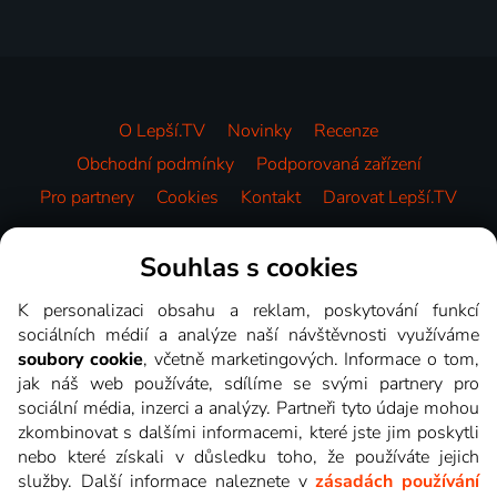
O Lepší.TV
Novinky
Recenze
Obchodní podmínky
Podporovaná zařízení
Pro partnery
Cookies
Kontakt
Darovat Lepší.TV
Videotéka
Souhlas s cookies
K personalizaci obsahu a reklam, poskytování funkcí
sociálních médií a analýze naší návštěvnosti využíváme
soubory cookie
, včetně marketingových. Informace o tom,
jak náš web používáte, sdílíme se svými partnery pro
sociální média, inzerci a analýzy. Partneři tyto údaje mohou
zkombinovat s dalšími informacemi, které jste jim poskytli
nebo které získali v důsledku toho, že používáte jejich
služby. Další informace naleznete v
zásadách používání