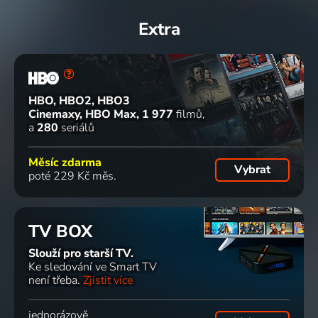
Extra
HBO, HBO2, HBO3
Cinemaxy, HBO Max
1 977
filmů
a
280
seriálů
Měsíc zdarma
Vybrat
poté 229 Kč měs.
TV BOX
Slouží pro starší TV.
Ke sledování ve Smart TV
není třeba.
Zjistit více
jednorázově