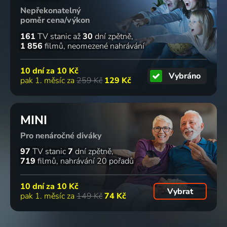
Nepřekonatelný
poměr cena/výkon
161
TV stanic
až
30
dní zpětně
1 856
filmů
neomezené nahrávání
10 dní za
10 Kč
Vybráno
pak 1. měsíc za
259 Kč
129 Kč
MINI
Pro nenáročné diváky
97
TV stanic
7
dní zpětně
719
filmů
nahrávání 20 pořadů
10 dní za
10 Kč
Vybrat
pak 1. měsíc za
149 Kč
74 Kč