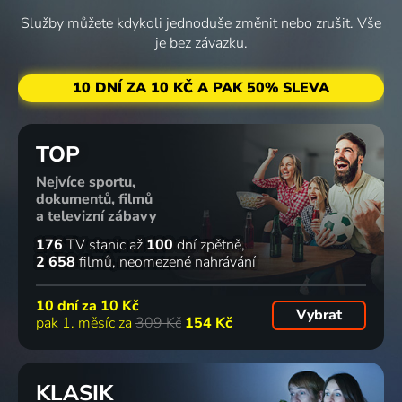
Služby můžete kdykoli jednoduše změnit nebo zrušit. Vše
je bez závazku.
10 DNÍ ZA 10 KČ A PAK 50% SLEVA
TOP
Nejvíce sportu,
dokumentů, filmů
a televizní zábavy
176
TV stanic
až
100
dní zpětně
2 658
filmů
neomezené nahrávání
10 dní za
10 Kč
Vybrat
pak 1. měsíc za
309 Kč
154 Kč
KLASIK