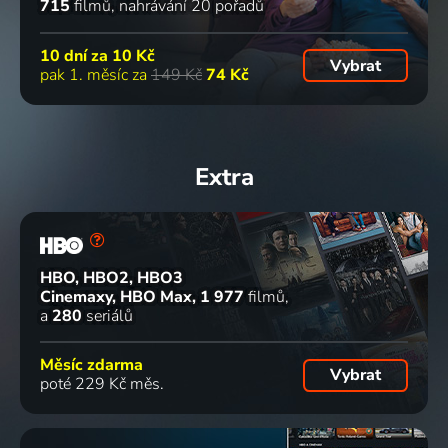
715
filmů
nahrávání 20 pořadů
10 dní za
10 Kč
Vybrat
pak 1. měsíc za
149 Kč
74 Kč
Extra
HBO, HBO2, HBO3
Cinemaxy, HBO Max
1 977
filmů
a
280
seriálů
Měsíc zdarma
Vybrat
poté 229 Kč měs.