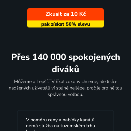
Zkusit za 10 Kč
Přes 140 000 spokojených
diváků
Můžeme o Lepší.TV říkat cokoliv chceme, ale tisíce
nadšených uživatelů ví stejně nejlépe, proč je pro ně tou
správnou volbou.
V poměru ceny a nabídky kanálů
Lepší.TV sl
nemá služba na tuzemském trhu
maximální 