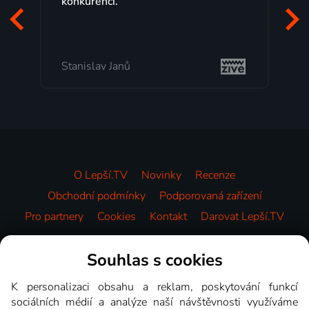
konkurenci.
programů 
začátek pr
mi vyhovuj
Stanislav Janů
Milada To
O Lepší.TV
Novinky
Recenze
Obchodní podmínky
Podporovaná zařízení
Pro partnery
Cookies
Kontakt
Darovat Lepší.TV
Videotéka
Souhlas s cookies
K personalizaci obsahu a reklam, poskytování funkcí
sociálních médií a analýze naší návštěvnosti využíváme