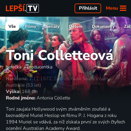
Menu
Přihlásit
Vše
Filmy
Seriály
Dětem
Dokumenty
Zá
Toni Colletteová
herečka
|
producentka
Narozena:
1.11.1972, Sydney, New South Wales,
Austrálie (53 let)
Výška:
168 cm
Rodné jméno:
Antonia Collette
Toni zaujala Hollywood svým ztvárněním zoufalé a
beznadějné Muriel Heslop ve filmu P. J. Hogana z roku
1994 Muriel se vdává, za níž získala první ze svých čtyřech
ocenění Australian Academy Award.