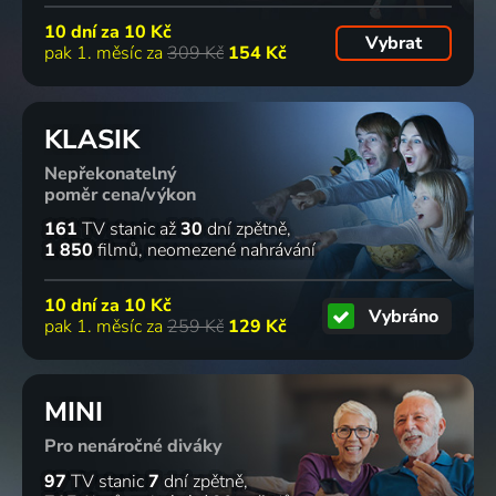
10 dní za
10 Kč
Vybrat
pak 1. měsíc za
309 Kč
154 Kč
KLASIK
Nepřekonatelný
poměr cena/výkon
161
TV stanic
až
30
dní zpětně
1 850
filmů
neomezené nahrávání
10 dní za
10 Kč
Vybráno
pak 1. měsíc za
259 Kč
129 Kč
MINI
Pro nenáročné diváky
97
TV stanic
7
dní zpětně