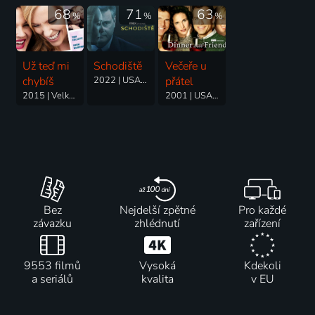
68
71
63
%
%
%
Už teď mi
Schodiště
Večeře u
chybíš
2022 | USA | Krimi, Drama, Mysteriózní, Thriller, Životopisný
přátel
2015 | Velká Británie | Komedie, Drama, Romantický
2001 | USA | Drama
Bez
Nejdelší zpětné
Pro každé
závazku
zhlédnutí
zařízení
9553 filmů
Vysoká
Kdekoli
a seriálů
kvalita
v EU