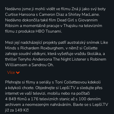
Nedávno jsme ji mohli vidět ve filmu Zná ji jako svý boty
Curtise Hansona s Cameron Diaz a Shirley MacLaine.
Nedávno dokončila také film Dead Girl s Giovannim
Ribisim a momentálně pracuje v Thajsku na televizním
filmu z produkce HBO Tsunami.
Mezi její nadcházející projekty patří australský snímek Like
Minds s Richardem Roxburghem, v němž si Collette
zahraje soudní vědkyni, která vyšetřuje vraždu školáka, a
thriller Terryho Andersona The Night Listener s Robinem
Williamsem a Sandrou Oh.
Více
Přehrajte si filmy a seriály s Toni Colletteovou kdekoli
a kdykoli chcete. Objednejte si Lepší.TV a sledujte přes
internet ve vaší televizi, mobilu nebo na počítači
4 849 filmů a 176 televizních stanic až s 100 denním
archivem a neomezeným nahráváním. Bavte se s Lepší.TV
již za 149 Kč!