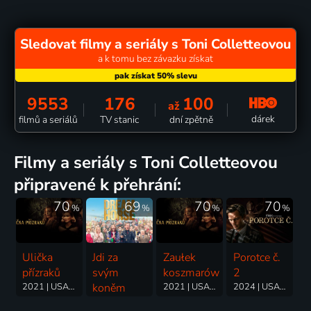
Sledovat filmy a seriály s Toni Colletteovou
a k tomu bez závazku získat
9553
176
100
až
dárek
filmů a seriálů
TV stanic
dní zpětně
filmy a seriály s Toni Colletteovou
připravené k přehrání:
70
69
70
70
%
%
%
%
Ulička
Jdi za
Zaułek
Porotce č.
přízraků
svým
koszmarów
2
2021 | USA | Krimi, Drama, Thriller
koněm
2021 | USA | Krimi, Drama, Thriller
2024 | USA | Krimi, Drama, Mysteriózní, Thriller
2021 | Velká Británie | Životopisný, Drama, Komedie