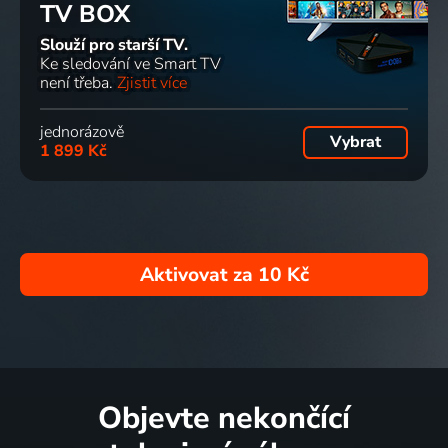
TV BOX
Slouží pro starší TV.
Ke sledování ve Smart TV
není třeba.
Zjistit více
jednorázově
Vybrat
1 899 Kč
Aktivovat za
10 Kč
Objevte nekončící