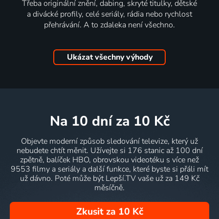
Třeba originální znění, dabing, skryté titulky, dětské
a divácké profily, celé seriály, rádia nebo rychlost
přehrávání. A to zdaleka není všechno.
Ukázat všechny výhody
na 10 dní
za 10 Kč
Objevte moderní způsob sledování televize, který už
nebudete chtít měnit. Užívejte si 176 stanic až 100 dní
zpětně, balíček HBO, obrovskou videotéku s více než
9553 filmy a seriály a další funkce, které byste si přáli mít
už dávno. Poté může být Lepší.TV vaše už za 149 Kč
měsíčně.
Zkusit za 10 Kč