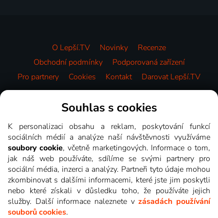
O Lepší.TV
Novinky
Recenze
Obchodní podmínky
Podporovaná zařízení
Pro partnery
Cookies
Kontakt
Darovat Lepší.TV
Videotéka
Souhlas s cookies
K personalizaci obsahu a reklam, poskytování funkcí
sociálních médií a analýze naší návštěvnosti využíváme
soubory cookie
, včetně marketingových. Informace o tom,
jak náš web používáte, sdílíme se svými partnery pro
sociální média, inzerci a analýzy. Partneři tyto údaje mohou
zkombinovat s dalšími informacemi, které jste jim poskytli
nebo které získali v důsledku toho, že používáte jejich
služby. Další informace naleznete v
zásadách používání
souborů cookies
.