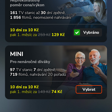
Nepřekonatelný
poměr cena/výkon
161
TV stanic
až
30
dní zpětně
1 856
filmů
neomezené nahrávání
10 dní za
10 Kč
Vybráno
pak 1. měsíc za
259 Kč
129 Kč
MINI
Pro nenáročné diváky
97
TV stanic
7
dní zpětně
719
filmů
nahrávání 20 pořadů
10 dní za
10 Kč
Vybrat
pak 1. měsíc za
149 Kč
74 Kč