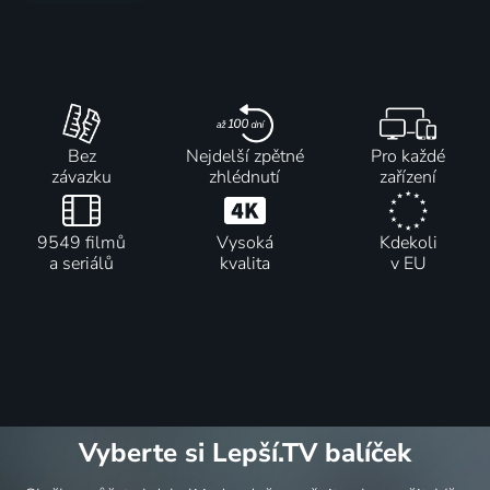
Bez
Nejdelší zpětné
Pro každé
závazku
zhlédnutí
zařízení
9549 filmů
Vysoká
Kdekoli
a seriálů
kvalita
v EU
Vyberte si Lepší.TV balíček