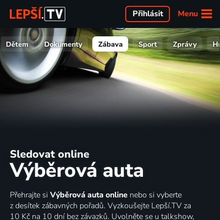
Menu
Přihlásit
Dětem
Dokumenty
Zábava
Sport
Zprávy
H
Sledovat online
Výběrová auta
Přehrajte si
Výběrová auta online
nebo si vyberte
z desítek zábavných pořadů. Vyzkoušejte Lepší.TV za
10 Kč na 10 dní bez závazků. Uvolněte se u talkshow,