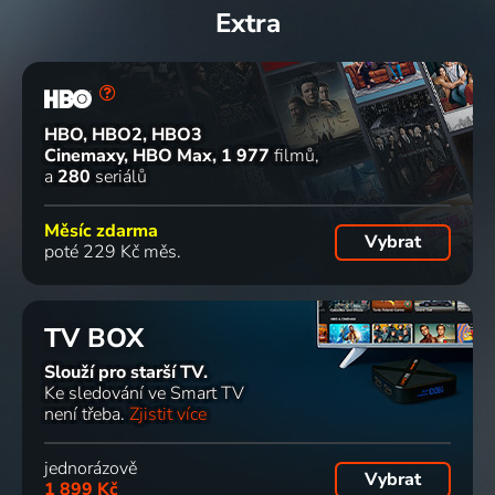
Extra
HBO, HBO2, HBO3
Cinemaxy, HBO Max
1 977
filmů
a
280
seriálů
Měsíc zdarma
Vybrat
poté 229 Kč měs.
TV BOX
Slouží pro starší TV.
Ke sledování ve Smart TV
není třeba.
Zjistit více
jednorázově
Vybrat
1 899 Kč