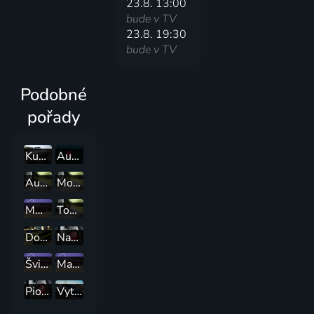
23.8. 13:00
bude v TV
23.8. 19:30
bude v TV
Podobné
pořady
Kubánský chróm
Autosalon.tv
Autožurnál
Motoring
MM Automotive
Topspeed
DominicCars
Naša Garáž
Švihák testuje
Martin z Martina
Piok Cars
Vytuningované jazdy Fínsko