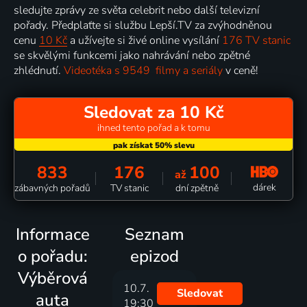
sledujte zprávy ze světa celebrit nebo další televizní
pořady. Předplaťte si službu Lepší.TV za zvýhodněnou
cenu
10 Kč
a užívejte si živé online vysílání
176 TV stanic
se skvělými funkcemi jako nahrávání nebo zpětné
zhlédnutí.
Videotéka s 9549 filmy a seriály
v ceně!
Sledovat za 10 Kč
ihned tento pořad a k tomu
833
176
100
až
dárek
zábavných pořadů
TV stanic
dní zpětně
Informace
Seznam
o pořadu:
epizod
Výběrová
10.7.
Sledovat
auta
19:30