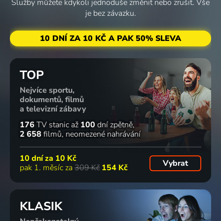
Služby můžete kdykoli jednoduše změnit nebo zrušit. Vše
je bez závazku.
10 DNÍ ZA 10 KČ A PAK 50% SLEVA
TOP
Nejvíce sportu,
dokumentů, filmů
a televizní zábavy
176
TV stanic
až
100
dní zpětně
2 658
filmů
neomezené nahrávání
10 dní za
10 Kč
Vybrat
pak 1. měsíc za
309 Kč
154 Kč
KLASIK