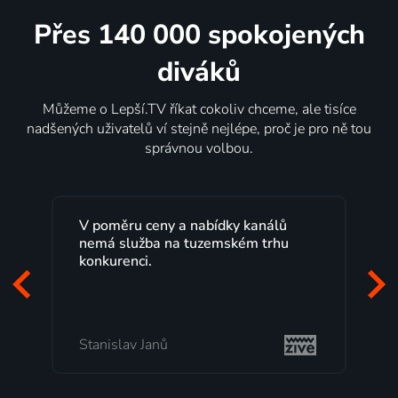
Přes 140 000 spokojených
diváků
Můžeme o Lepší.TV říkat cokoliv chceme, ale tisíce
nadšených uživatelů ví stejně nejlépe, proč je pro ně tou
správnou volbou.
Lepší.TV sleduji už několik let s
maximální spokojeností. Velký výběr
programů a nemuset běžet k TV na
začátek programu, to je přesně to, co
mi vyhovuje.
Milada Tomešová