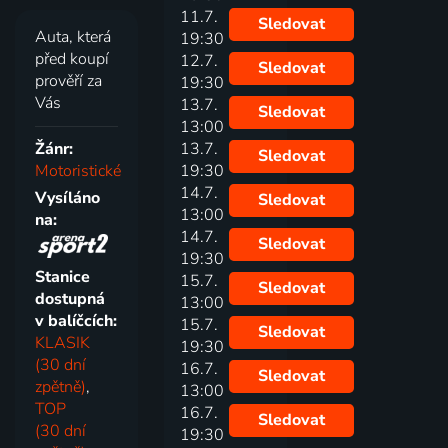
11.7.
Sledovat
Auta, která
19:30
před koupí
12.7.
Sledovat
prověří za
19:30
Vás
13.7.
Sledovat
13:00
Žánr:
13.7.
Sledovat
Motoristické
19:30
14.7.
Vysíláno
Sledovat
13:00
na:
14.7.
Sledovat
19:30
Stanice
15.7.
Sledovat
dostupná
13:00
v balíčcích:
15.7.
Sledovat
KLASIK
19:30
(30 dní
16.7.
Sledovat
zpětně)
,
13:00
TOP
16.7.
Sledovat
(30 dní
19:30