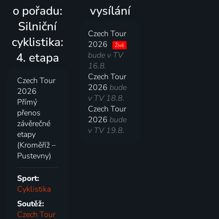
o pořadu:
vysílání
Silniční
Czech Tour
cyklistika:
2026
Živě
4. etapa
bude v TV
16.8.
Czech Tour
Czech Tour
2026
bude
2026
v TV 18.8.
Přímý
Czech Tour
přenos
2026
bude
závěrečné
v TV 19.8.
etapy
(Kroměříž –
Pustevny)
Sport:
Cyklistika
Soutěž:
Czech Tour