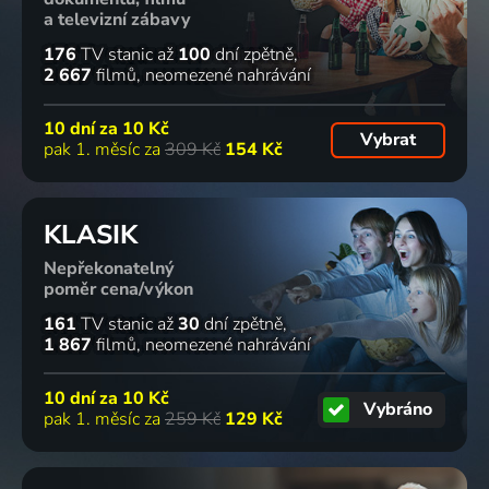
a televizní zábavy
176
TV stanic
až
100
dní zpětně
2 667
filmů
neomezené nahrávání
10 dní za
10 Kč
Vybrat
pak 1. měsíc za
309 Kč
154 Kč
KLASIK
Nepřekonatelný
poměr cena/výkon
161
TV stanic
až
30
dní zpětně
1 867
filmů
neomezené nahrávání
10 dní za
10 Kč
Vybráno
pak 1. měsíc za
259 Kč
129 Kč