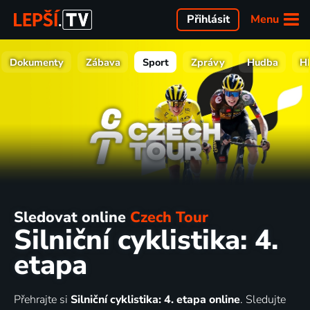
Menu
Přihlásit
Dokumenty
Zábava
Sport
Zprávy
Hudba
H
Sledovat online
Czech Tour
Silniční cyklistika: 4.
etapa
Přehrajte si
Silniční cyklistika: 4. etapa online
. Sledujte