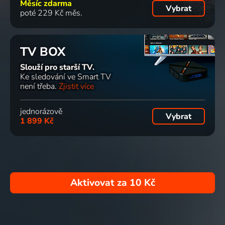
Měsíc zdarma
Vybrat
poté 229 Kč měs.
TV BOX
Slouží pro starší TV.
Ke sledování ve Smart TV
není třeba.
Zjistit více
jednorázově
Vybrat
1 899 Kč
Aktivovat za
10 Kč