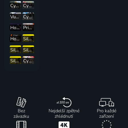
Cyklistika: Tour de France žen
Cyklistika: Okolo Polska
Vuelta a Burgos
Cyklomagazín
Horská kola: CBA Paprsek UCI C2 XCO
Prima CUP
Horská kola: Mistrovství Evropy
Silniční cyklistika: Sumář 15. etapy
Silniční cyklistika: 18. etapa
Silniční cyklistika: 19. etapa
Silniční cyklistika: 20. etapa
Cyklistika: San Sebastian Classic
Bez
Nejdelší zpětné
Pro každé
závazku
zhlédnutí
zařízení