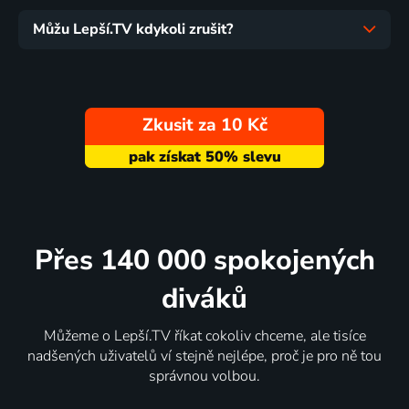
Můžu Lepší.TV kdykoli zrušit?
Zkusit za 10 Kč
Přes 140 000 spokojených
diváků
Můžeme o Lepší.TV říkat cokoliv chceme, ale tisíce
nadšených uživatelů ví stejně nejlépe, proč je pro ně tou
správnou volbou.