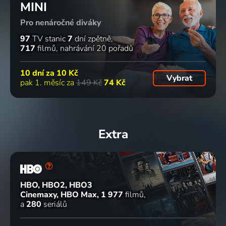
MINI
Pro nenáročné diváky
97
TV stanic
7
dní zpětně
717
filmů
nahrávání 20 pořadů
10 dní za
10 Kč
Vybrat
pak 1. měsíc za
149 Kč
74 Kč
Extra
HBO, HBO2, HBO3
Cinemaxy, HBO Max
1 977
filmů
a
280
seriálů