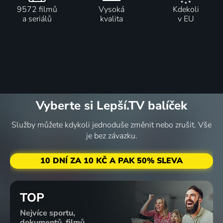
9572 filmů
Vysoká
Kdekoli
a seriálů
kvalita
v EU
Vyberte si Lepší.TV balíček
Služby můžete kdykoli jednoduše změnit nebo zrušit. Vše
je bez závazku.
10 DNÍ ZA 10 KČ A PAK 50% SLEVA
TOP
Nejvíce sportu,
dokumentů, filmů