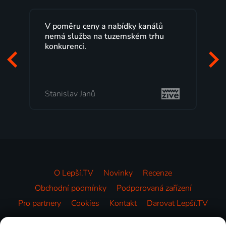
nálů
Lepší.TV sleduji už několik let s
trhu
maximální spokojeností. Velký výběr
programů a nemuset běžet k TV na
začátek programu, to je přesně to, co
mi vyhovuje.
Milada Tomešová
O Lepší.TV
Novinky
Recenze
Obchodní podmínky
Podporovaná zařízení
Pro partnery
Cookies
Kontakt
Darovat Lepší.TV