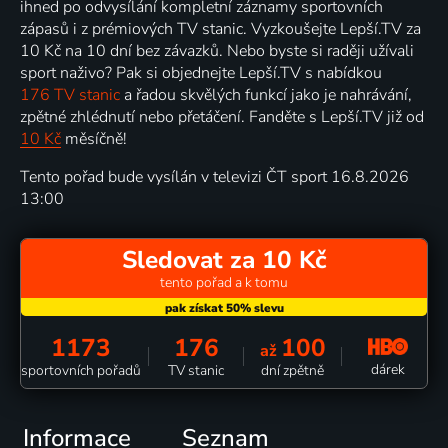
ihned po odvysílání kompletní záznamy sportovních
zápasů i z prémiových TV stanic. Vyzkoušejte Lepší.TV za
10 Kč na 10 dní bez závazků. Nebo byste si raději užívali
sport naživo? Pak si objednejte Lepší.TV s nabídkou
176 TV stanic
a řadou skvělých funkcí jako je nahrávání,
zpětné zhlédnutí nebo přetáčení. Fanděte s Lepší.TV již od
10 Kč
měsíčně!
Tento pořad bude vysílán v televizi ČT sport 16.8.2026
13:00
Sledovat za 10 Kč
tento pořad a k tomu
1173
176
100
až
dárek
sportovních pořadů
TV stanic
dní zpětně
Informace
Seznam