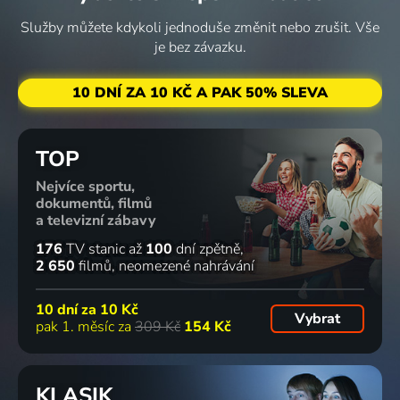
Služby můžete kdykoli jednoduše změnit nebo zrušit. Vše
je bez závazku.
10 DNÍ ZA 10 KČ A PAK 50% SLEVA
TOP
Nejvíce sportu,
dokumentů, filmů
a televizní zábavy
176
TV stanic
až
100
dní zpětně
2 650
filmů
neomezené nahrávání
10 dní za
10 Kč
Vybrat
pak 1. měsíc za
309 Kč
154 Kč
KLASIK