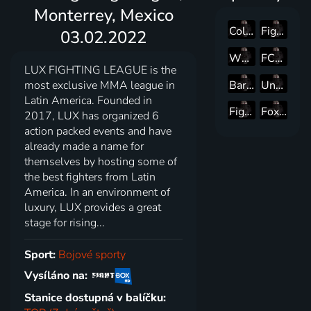
Monterrey, Mexico
Colosseum Tournament, Romania 30 September 2022
Fightbox King Of Kings World Series, Hamburg, Germany 25.08.2024
03.02.2022
WGP Kickboxing Brazil, Ep. 26
FCR MMA 21, 07.09.2024
LUX FIGHTING LEAGUE is the
Bare Knuckle Boxing (BKB) 35, London, UK 27.01.2024
Underground Boxing Night, Pt 3, Poland 2023
most exclusive MMA league in
Latin America. Founded in
Fightbox King Of Kings World Series, Riga, Latvia 19.10.2024
Fox Sports Africa Boxing, South Africa, 28.07.2022
2017, LUX has organized 6
action packed events and have
already made a name for
themselves by hosting some of
the best fighters from Latin
America. In an environment of
luxury, LUX provides a great
stage for rising...
Sport:
Bojové sporty
Vysíláno na:
Stanice dostupná v balíčku: