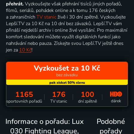
přehrát.
Vyzkoušejte však přehrání tisíců jiných pořadů,
filmů, seriálů, pohádek online a k tomu 176 českých
a zahraničních
TV stanic
živě i 30 dní zpětně. Vyzkoušejte
Lepší.TV za 10 Kč na 10 dní bez závazků. Lepší.TV vám
přináší nejdelší archiv i online živé vysílání. Pro maximální
komfort sledování můžete využít digitálních funkcí jako
nahrávání nebo pauza. Získejte svou Lepší.TV ještě dnes
jen za
10 Kč
!
Vyzkoušet za 10 Kč
bez závazku
1165
176
100
dárek
sportovních pořadů
TV stanic
dní zpětně
Informace o pořadu: Lux
Podobné
030 Fighting League,
pořady