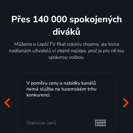
Přes 140 000 spokojených
diváků
Můžeme o Lepší.TV říkat cokoliv chceme, ale tisíce
nadšených uživatelů ví stejně nejlépe, proč je pro ně tou
správnou volbou.
 poměru ceny a nabídky kanálů
Lepší.TV sleduji
emá služba na tuzemském trhu
maximální spok
nkurenci.
programů a ne
začátek program
mi vyhovuje.
anislav Janů
Milada Tomešo