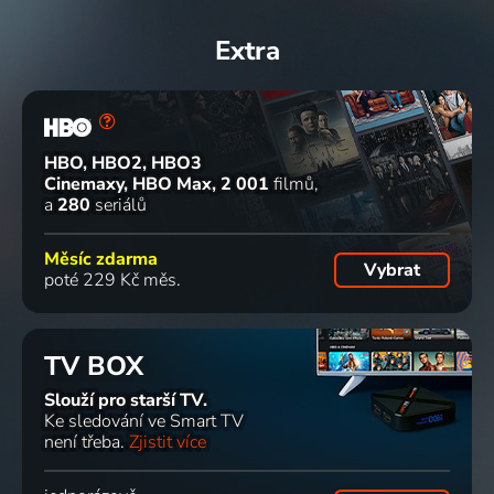
Extra
HBO, HBO2, HBO3
Cinemaxy, HBO Max
2 001
filmů
a
280
seriálů
Měsíc zdarma
Vybrat
poté 229 Kč měs.
TV BOX
Slouží pro starší TV.
Ke sledování ve Smart TV
není třeba.
Zjistit více