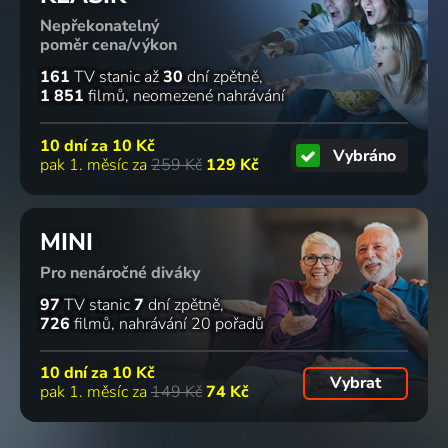
Nepřekonatelný
poměr cena/výkon
161
TV stanic
až
30
dní zpětně
1 851
filmů
neomezené nahrávání
10 dní za
10 Kč
Vybráno
pak 1. měsíc za
259 Kč
129 Kč
MINI
Pro nenáročné diváky
97
TV stanic
7
dní zpětně
726
filmů
nahrávání 20 pořadů
10 dní za
10 Kč
Vybrat
pak 1. měsíc za
149 Kč
74 Kč