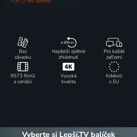
TOP (7 dní zpětně)
Bez
Nejdelší zpětné
Pro každé
závazku
zhlédnutí
zařízení
9573 filmů
Vysoká
Kdekoli
a seriálů
kvalita
v EU
Vyberte si Lepší.TV balíček