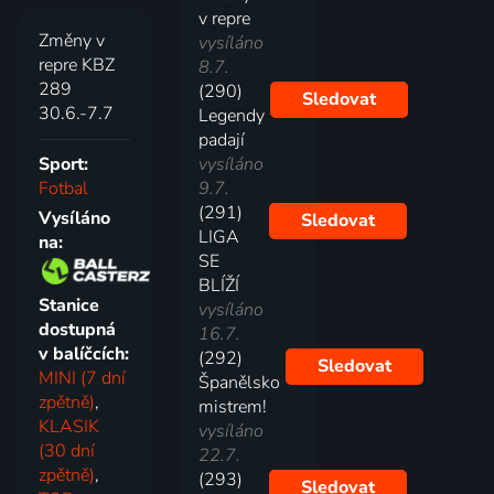
v repre
Změny v
vysíláno
repre KBZ
8.7.
289
(290)
Sledovat
30.6.-7.7
Legendy
padají
Sport:
vysíláno
Fotbal
9.7.
(291)
Vysíláno
Sledovat
LIGA
na:
SE
BLÍŽÍ
Stanice
vysíláno
dostupná
16.7.
v balíčcích:
(292)
Sledovat
MINI (7 dní
Španělsko
zpětně)
,
mistrem!
KLASIK
vysíláno
(30 dní
22.7.
zpětně)
,
(293)
Sledovat