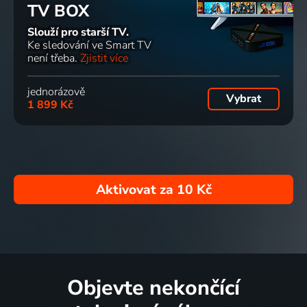
TV BOX
Slouží pro starší TV.
Ke sledování ve Smart TV
není třeba.
Zjistit více
jednorázově
Vybrat
1 899 Kč
Aktivovat za
10 Kč
Objevte nekončící