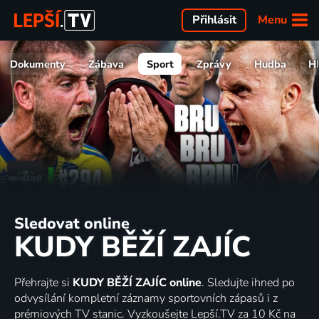
Menu
Přihlásit
Dokumenty
Zábava
Sport
Zprávy
Hudba
H
Sledovat online
KUDY BĚŽÍ ZAJÍC
Přehrajte si
KUDY BĚŽÍ ZAJÍC online
. Sledujte ihned po
odvysílání kompletní záznamy sportovních zápasů i z
prémiových TV stanic. Vyzkoušejte Lepší.TV za 10 Kč na