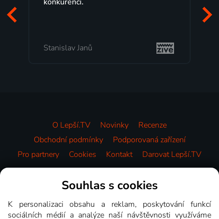
programů a nemuset běžet k TV na
začátek programu, to je přesně to, co
mi vyhovuje.
Milada Tomešová
O Lepší.TV
Novinky
Recenze
Obchodní podmínky
Podporovaná zařízení
Pro partnery
Cookies
Kontakt
Darovat Lepší.TV
Videotéka
Souhlas s cookies
K personalizaci obsahu a reklam, poskytování funkcí
sociálních médií a analýze naší návštěvnosti využíváme