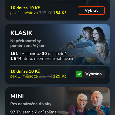
10 dní za
10 Kč
Vybrat
pak 1. měsíc za
309 Kč
154 Kč
KLASIK
Nepřekonatelný
poměr cena/výkon
161
TV stanic
až
30
dní zpětně
1 844
filmů
neomezené nahrávání
10 dní za
10 Kč
Vybráno
pak 1. měsíc za
259 Kč
129 Kč
MINI
Pro nenáročné diváky
97
TV stanic
7
dní zpětně