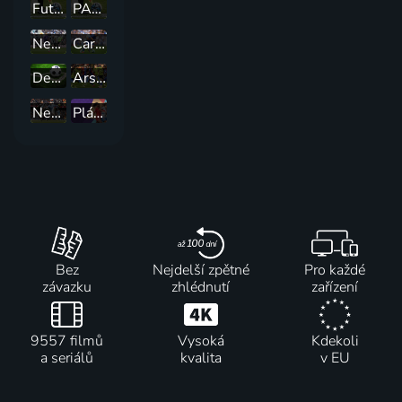
Futbal - KL 2026/27: Twente Enschede - DAC Dunajská Streda (3. predkolo)
PAOK FC (GRE) - RSC Anderlecht (BEL)
Newcastle United - Fulham FC
Cardiff City - Chelsea FC
Debreceni VSC (HUN) - F.C. Copenhagen (DEN)
Arsenal FC - Crystal Palace
Newcastle United - Manchester City
Plážový fotbal: Fortuna Beach Soccer League - finále
Bez
Nejdelší zpětné
Pro každé
závazku
zhlédnutí
zařízení
9557 filmů
Vysoká
Kdekoli
a seriálů
kvalita
v EU