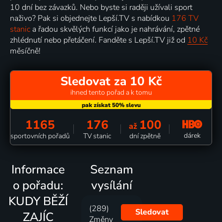
10 dní bez závazků. Nebo byste si raději užívali sport
naživo? Pak si objednejte Lepší.TV s nabídkou
176 TV
stanic
a řadou skvělých funkcí jako je nahrávání, zpětné
zhlédnutí nebo přetáčení. Fanděte s Lepší.TV již od
10 Kč
měsíčně!
Sledovat za 10 Kč
ihned tento pořad a k tomu
1165
176
100
až
dárek
sportovních pořadů
TV stanic
dní zpětně
Informace
Seznam
o pořadu:
vysílání
KUDY BĚŽÍ
(289)
Sledovat
ZAJÍC
Změny