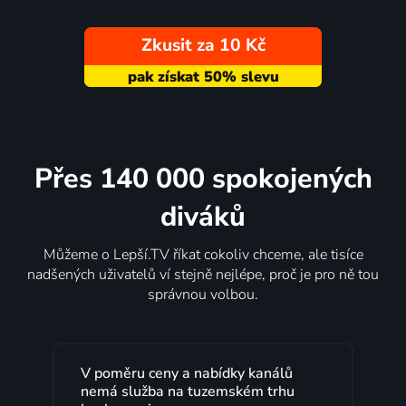
Zkusit za 10 Kč
Přes 140 000 spokojených
diváků
Můžeme o Lepší.TV říkat cokoliv chceme, ale tisíce
nadšených uživatelů ví stejně nejlépe, proč je pro ně tou
správnou volbou.
 kanálů
Lepší.TV sleduji už několik let s
ém trhu
maximální spokojeností. Velký výběr