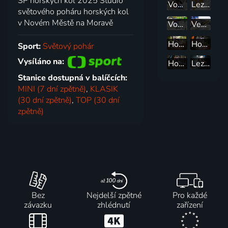
SP horských kol 2025 Studio
Vodní slalom: SP ve vodním slalomu 2025
Lezení: SP v Krakově
světového poháru horských kol
v Novém Městě na Moravě
Vodní slalom: SP Česko
Veslování: SP Švýcarsko
Horská kola: SP v La Thuile
Horská kola: SP ve Val di Sole
Sport:
Světový pohár
Vysíláno na:
Horská kola: SP Itálie
Lezení: SP v Praze
Stanice dostupná v balíčcích:
MINI (7 dní zpětně)
,
KLASIK
(30 dní zpětně)
,
TOP (30 dní
zpětně)
Bez
Nejdelší zpětné
Pro každé
závazku
zhlédnutí
zařízení