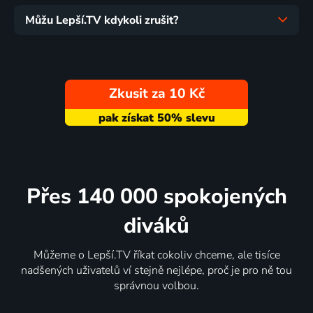
Můžu Lepší.TV kdykoli zrušit?
Zkusit za 10 Kč
Přes 140 000 spokojených
diváků
Můžeme o Lepší.TV říkat cokoliv chceme, ale tisíce
nadšených uživatelů ví stejně nejlépe, proč je pro ně tou
správnou volbou.