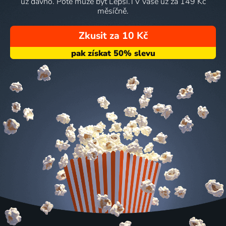
už dávno. Poté může být Lepší.TV vaše už za 149 Kč
měsíčně.
Zkusit za 10 Kč