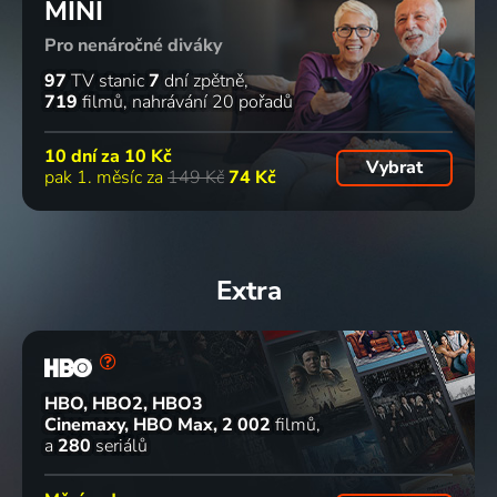
MINI
Pro nenáročné diváky
97
TV stanic
7
dní zpětně
719
filmů
nahrávání 20 pořadů
10 dní za
10 Kč
Vybrat
pak 1. měsíc za
149 Kč
74 Kč
Extra
HBO, HBO2, HBO3
Cinemaxy, HBO Max
2 002
filmů
a
280
seriálů