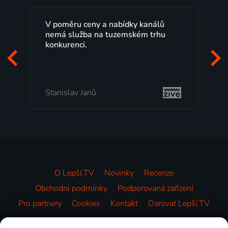
V poměru ceny a nabídky kanálů
Lepší.TV sl
nemá služba na tuzemském trhu
maximální 
konkurenci.
programů 
začátek pr
mi vyhovuj
Stanislav Janů
Milada To
O Lepší.TV
Novinky
Recenze
Obchodní podmínky
Podporovaná zařízení
Pro partnery
Cookies
Kontakt
Darovat Lepší.TV