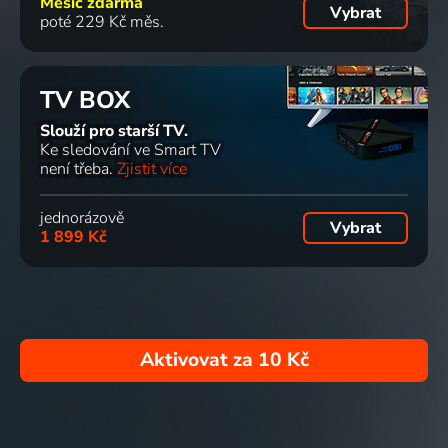
Měsíc zdarma
Vybrat
poté 229 Kč měs.
TV BOX
Slouží pro starší TV.
Ke sledování ve Smart TV
není třeba.
Zjistit více
jednorázově
Vybrat
1 899 Kč
Aktivovat za
10 Kč