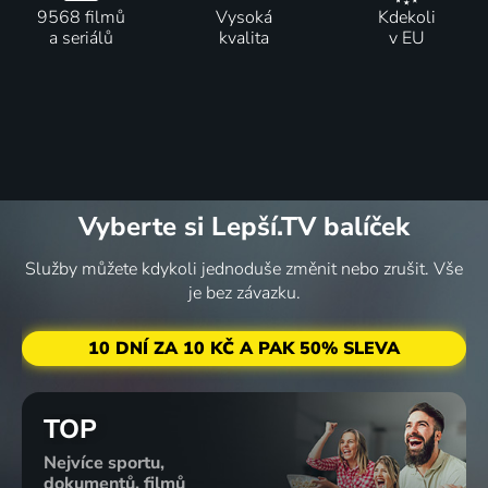
9568 filmů
Vysoká
Kdekoli
a seriálů
kvalita
v EU
Vyberte si Lepší.TV balíček
Služby můžete kdykoli jednoduše změnit nebo zrušit. Vše
je bez závazku.
10 DNÍ ZA 10 KČ A PAK 50% SLEVA
TOP
Nejvíce sportu,
dokumentů, filmů