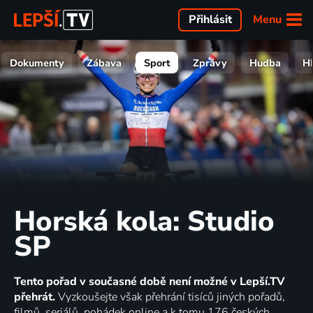
Menu
Přihlásit
Dokumenty
Zábava
Sport
Zprávy
Hudba
H
Horská kola: Studio
SP
Tento pořad v současné době není možné v Lepší.TV
přehrát.
Vyzkoušejte však přehrání tisíců jiných pořadů,
filmů, seriálů, pohádek online a k tomu 176 českých