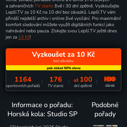
a zahraničních
TV stanic
živě i 30 dní zpětně. Vyzkoušejte
Lepší.TV za 10 Kč na 10 dní bez závazků. Lepší.TV vám
přináší nejdelší archiv i online živé vysílání. Pro maximální
komfort sledování můžete využít digitálních funkcí jako
nahrávání nebo pauza. Získejte svou Lepší.TV ještě dnes
jen za
10 Kč
!
Vyzkoušet za 10 Kč
bez závazku
1164
176
100
až
dárek
sportovních pořadů
TV stanic
dní zpětně
Informace o pořadu:
Podobné
Horská kola: Studio SP
pořady