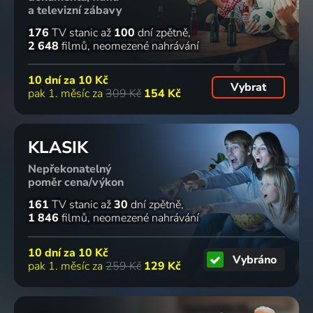
a televizní zábavy
176
TV stanic
až
100
dní zpětně
2 648
filmů
neomezené nahrávání
10 dní za
10 Kč
Vybrat
pak 1. měsíc za
309 Kč
154 Kč
KLASIK
Nepřekonatelný
poměr cena/výkon
161
TV stanic
až
30
dní zpětně
1 846
filmů
neomezené nahrávání
10 dní za
10 Kč
Vybráno
pak 1. měsíc za
259 Kč
129 Kč