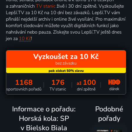
a zahraničních
TV stanic
živě i 30 dní zpětně. Vyzkoušejte
Lepší.TV za 10 Kč na 10 dní bez závazků. Lepší.TV vám
přináší nejdelší archiv i online živé vysílání. Pro maximální
komfort sledování můžete využít digitálních funkcí jako
nahrávání nebo pauza. Získejte svou Lepší.TV ještě dnes
jen za
10 Kč
!
Vyzkoušet za 10 Kč
bez závazku
1168
176
100
až
dárek
sportovních pořadů
TV stanic
dní zpětně
Informace o pořadu:
Podobné
Horská kola: SP
pořady
v Bielsko Biala