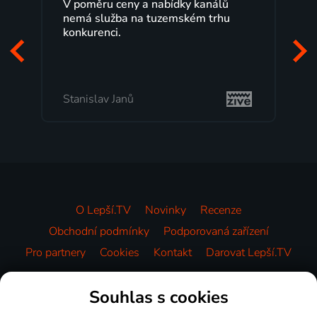
V poměru ceny a nabídky kanálů
nemá služba na tuzemském trhu
konkurenci.
Stanislav Janů
O Lepší.TV
Novinky
Recenze
Obchodní podmínky
Podporovaná zařízení
Pro partnery
Cookies
Kontakt
Darovat Lepší.TV
Videotéka
Souhlas s cookies