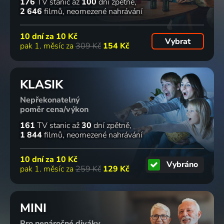
176
TV stanic
až
100
dní zpětně
2 646
filmů
neomezené nahrávání
10 dní za
10 Kč
Vybrat
pak 1. měsíc za
309 Kč
154 Kč
KLASIK
Nepřekonatelný
poměr cena/výkon
161
TV stanic
až
30
dní zpětně
1 844
filmů
neomezené nahrávání
10 dní za
10 Kč
Vybráno
pak 1. měsíc za
259 Kč
129 Kč
MINI
Pro nenáročné diváky