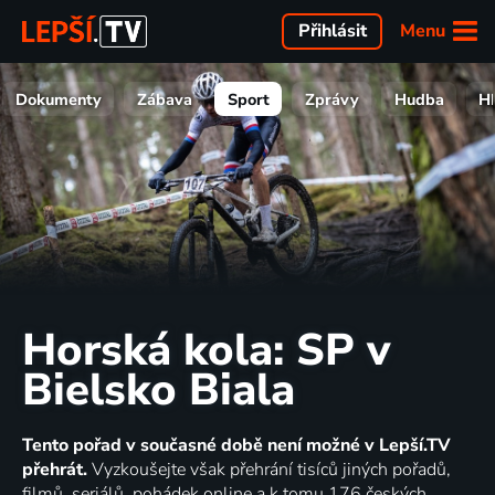
Menu
Přihlásit
Dokumenty
Zábava
Sport
Zprávy
Hudba
H
Horská kola: SP v
Bielsko Biala
Tento pořad v současné době není možné v Lepší.TV
přehrát.
Vyzkoušejte však přehrání tisíců jiných pořadů,
filmů, seriálů, pohádek online a k tomu 176 českých