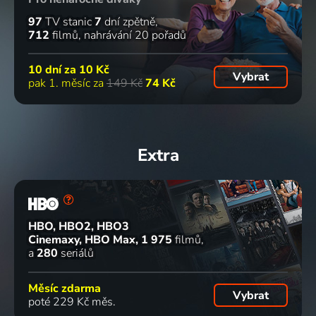
97
TV stanic
7
dní zpětně
712
filmů
nahrávání 20 pořadů
10 dní za
10 Kč
Vybrat
pak 1. měsíc za
149 Kč
74 Kč
Extra
HBO, HBO2, HBO3
Cinemaxy, HBO Max
1 975
filmů
a
280
seriálů
Měsíc zdarma
Vybrat
poté 229 Kč měs.