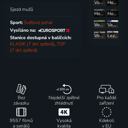
Vodní slalom: SP ve vodním slalomu 2025
Horská kola: SP ve Val di Sole
Sjezd mužů
Horská kola: SP v Cheile Gradistei
Horská kola: SP Itálie
Sport:
Světový pohár
Vodní slalom: SP Česko
Veslování: SP Švýcarsko
Vysíláno na:
Vodní slalom: SP Francie
Lezení: SP v Salt Lake City
Stanice dostupná v balíčcích:
KLASIK (7 dní zpětně)
,
TOP
(7 dní zpětně)
Bez
Nejdelší zpětné
Pro každé
závazku
zhlédnutí
zařízení
9557 filmů
Vysoká
Kdekoli
a seriálů
kvalita
v EU