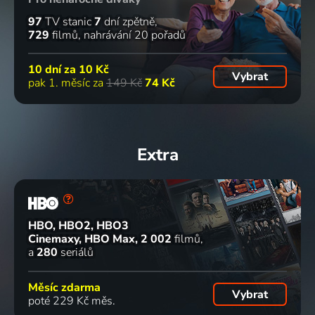
97
TV stanic
7
dní zpětně
729
filmů
nahrávání 20 pořadů
10 dní za
10 Kč
Vybrat
pak 1. měsíc za
149 Kč
74 Kč
Extra
HBO, HBO2, HBO3
Cinemaxy, HBO Max
2 002
filmů
a
280
seriálů
Měsíc zdarma
Vybrat
poté 229 Kč měs.