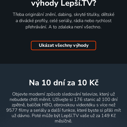
výhody Lepší.TV?
Třeba originální znění, dabing, skryté titulky, dětské
a divácké profily, celé seriály, rádia nebo rychlost
přehrávání. A to zdaleka není všechno.
Ukázat všechny výhody
na 10 dní
za 10 Kč
Objevte moderní způsob sledování televize, který už
nebudete chtít měnit. Užívejte si 176 stanic až 100 dní
zpětně, balíček HBO, obrovskou videotéku s více než
9577 filmy a seriály a další funkce, které byste si přáli mít
už dávno. Poté může být Lepší.TV vaše už za 149 Kč
měsíčně.