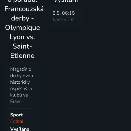
Francouzská
8.8. 06:15
derby -
bude v TV
Olympique
Lyon vs.
Saint-
Etienne
Magazín o
derby dvou
historicky
úspěšných
klubů ve
Francii
Sport:
Fotbal
Vysíláno