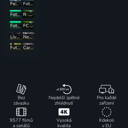
Fenerbahçe SK (TUR) - SK Sturm Graz (AUT)
Fotbal: Francie - Anglie
Fotbal: FC SILON Táborsko - FK Dukla Praha
R. Union Saint-Gilloise (BEL) - FK Bodř/Glimt (NOR)
Fotbal: FK Arsenal Česká Lípa - SK Slavia Praha B
FC Ararat-Armenia (ARM) - NK Celje (SVN)
Liverpool FC - Crystal Palace
Newcastle United - Fulham FC
Futbal - KL 2026/27: Velež Mostar - DAC Dunajská Streda (2. predkolo - odveta)
Cardiff City - Chelsea FC
Bez
Nejdelší zpětné
Pro každé
závazku
zhlédnutí
zařízení
9577 filmů
Vysoká
Kdekoli
a seriálů
kvalita
v EU