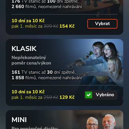
176
TV stanic
až
100
dní zpětně
2 660
filmů
neomezené nahrávání
10 dní za
10 Kč
Vybrat
pak 1. měsíc za
309 Kč
154 Kč
KLASIK
Nepřekonatelný
poměr cena/výkon
161
TV stanic
až
30
dní zpětně
1 858
filmů
neomezené nahrávání
10 dní za
10 Kč
Vybráno
pak 1. měsíc za
259 Kč
129 Kč
MINI
Pro nenáročné diváky