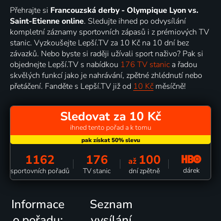
Přehrajte si
Francouzská derby - Olympique Lyon vs.
Saint-Etienne online
. Sledujte ihned po odvysílání
kompletní záznamy sportovních zápasů i z prémiových TV
stanic. Vyzkoušejte Lepší.TV za 10 Kč na 10 dní bez
závazků. Nebo byste si raději užívali sport naživo? Pak si
objednejte Lepší.TV s nabídkou
176 TV stanic
a řadou
skvělých funkcí jako je nahrávání, zpětné zhlédnutí nebo
přetáčení. Fanděte s Lepší.TV již od
10 Kč
měsíčně!
Sledovat za 10 Kč
ihned tento pořad a k tomu
1162
176
100
až
dárek
sportovních pořadů
TV stanic
dní zpětně
Informace
Seznam
o pořadu:
vysílání