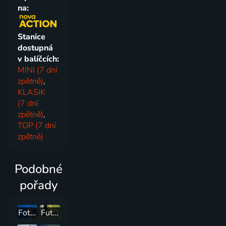
na:
Stanice
dostupná
v balíčcích:
MINI (7 dní
zpětně)
,
KLASIK
(7 dní
zpětně)
,
TOP (7 dní
zpětně)
Podobné
pořady
Fotbal: SK Slavia Praha - Rangers FC
Futbal - LM 2026/27: Mjällby AIF - Slovan Bratislava (3. predkolo)