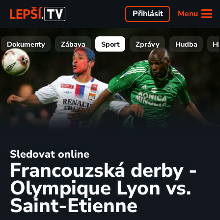
Menu
Přihlásit
Dokumenty
Zábava
Sport
Zprávy
Hudba
H
Sledovat online
Francouzská derby -
Olympique Lyon vs.
Saint-Etienne