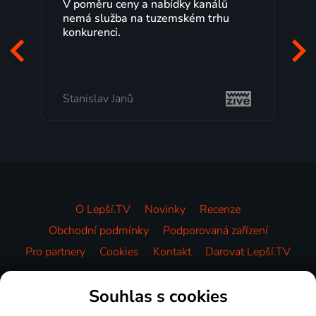
V poměru ceny a nabídky kanálů
nemá služba na tuzemském trhu
konkurenci.
Stanislav Janů
O Lepší.TV
Novinky
Recenze
Obchodní podmínky
Podporovaná zařízení
Pro partnery
Cookies
Kontakt
Darovat Lepší.TV
Videotéka
Souhlas s cookies