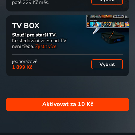
poté 229 Kč měs.
TV BOX
Slouží pro starší TV.
Ke sledování ve Smart TV
není třeba.
Zjistit více
jednorázově
Vybrat
1 899 Kč
Aktivovat za
10 Kč