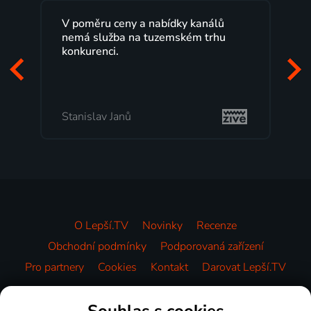
V poměru ceny a nabídky kanálů
nemá služba na tuzemském trhu
konkurenci.
Stanislav Janů
O Lepší.TV
Novinky
Recenze
Obchodní podmínky
Podporovaná zařízení
Pro partnery
Cookies
Kontakt
Darovat Lepší.TV
Videotéka