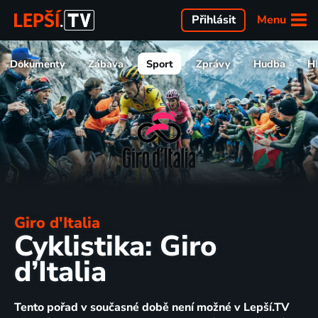
Menu
Přihlásit
Dokumenty
Zábava
Sport
Zprávy
Hudba
H
Giro d'Italia
Cyklistika: Giro
d’Italia
Tento pořad v současné době není možné v Lepší.TV