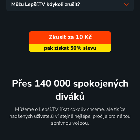
Můžu Lepší.TV kdykoli zrušit?
Zkusit za 10 Kč
Přes 140 000 spokojených
diváků
Můžeme o Lepší.TV říkat cokoliv chceme, ale tisíce
nadšených uživatelů ví stejně nejlépe, proč je pro ně tou
správnou volbou.