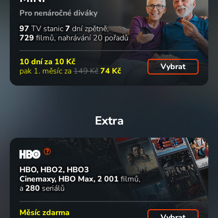
Pro nenáročné diváky
97
TV stanic
7
dní zpětně
729
filmů
nahrávání 20 pořadů
10 dní za
10 Kč
Vybrat
pak 1. měsíc za
149 Kč
74 Kč
Extra
HBO, HBO2, HBO3
Cinemaxy, HBO Max
2 001
filmů
a
280
seriálů
Měsíc zdarma
Vybrat