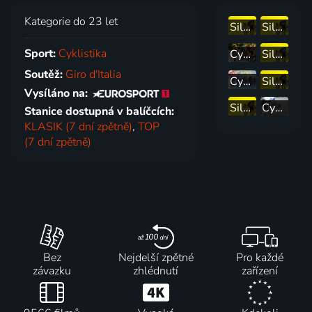
Kategorie do 23 let
Silniční cyklistika: 19. etapa
Silniční cyklistika: 20. etapa
Sport:
Cyklistika
Cyklistika: Tour de France
Silniční cyklistika: Sumář 19. etapy
Soutěž:
Giro d'Italia
Cyklistika: Okolo Polska žen
Silniční cyklistika: Sumář 20. etapy
Vysíláno na:
Silniční cyklistika: 18. etapa
Cyklistika - Tour de France 2026 - Tour de France 2026 (19. etapa): Gap - Alpe d´Huez (128 km)
Stanice dostupná v balíčcích:
KLASIK (7 dní zpětně)
,
TOP
(7 dní zpětně)
Bez
Nejdelší zpětné
Pro každé
závazku
zhlédnutí
zařízení