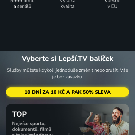
9566 filmů
Vysoká
Kdekoli
a seriálů
kvalita
v EU
Vyberte si Lepší.TV balíček
Služby můžete kdykoli jednoduše změnit nebo zrušit. Vše
je bez závazku.
10 DNÍ ZA 10 KČ A PAK 50% SLEVA
TOP
Nejvíce sportu,
dokumentů, filmů