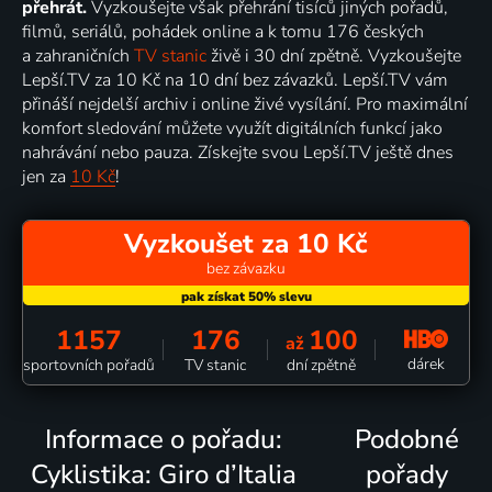
přehrát.
Vyzkoušejte však přehrání tisíců jiných pořadů,
filmů, seriálů, pohádek online a k tomu 176 českých
a zahraničních
TV stanic
živě i 30 dní zpětně. Vyzkoušejte
Lepší.TV za 10 Kč na 10 dní bez závazků. Lepší.TV vám
přináší nejdelší archiv i online živé vysílání. Pro maximální
komfort sledování můžete využít digitálních funkcí jako
nahrávání nebo pauza. Získejte svou Lepší.TV ještě dnes
jen za
10 Kč
!
Vyzkoušet za 10 Kč
bez závazku
1157
176
100
až
dárek
sportovních pořadů
TV stanic
dní zpětně
Informace o pořadu:
Podobné
Cyklistika: Giro d’Italia
pořady