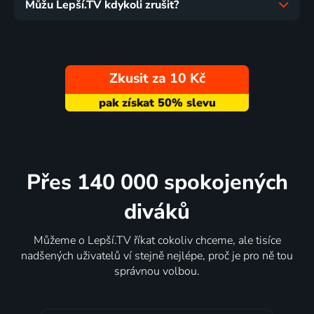
Můžu Lepší.TV kdykoli zrušit?
Zkusit za 10 Kč
Přes 140 000 spokojených
diváků
Můžeme o Lepší.TV říkat cokoliv chceme, ale tisíce
nadšených uživatelů ví stejně nejlépe, proč je pro ně tou
správnou volbou.