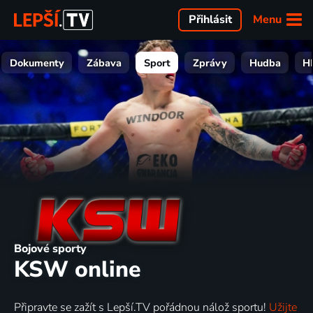
Menu
Přihlásit
Dokumenty
Zábava
Sport
Zprávy
Hudba
H
Bojové sporty
KSW online
Připravte se zažít s Lepší.TV pořádnou nálož sportu!
Užijte