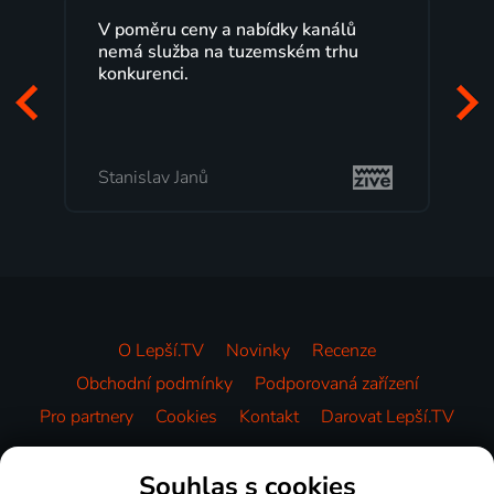
eny a nabídky kanálů
Lepší.TV sleduji už několi
a na tuzemském trhu
maximální spokojeností.
programů a nemuset běž
začátek programu, to je 
mi vyhovuje.
anů
Milada Tomešová
O Lepší.TV
Novinky
Recenze
Obchodní podmínky
Podporovaná zařízení
Pro partnery
Cookies
Kontakt
Darovat Lepší.TV
Videotéka
Souhlas s cookies