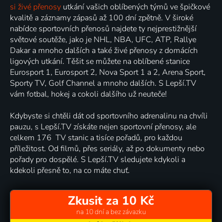
si živé přenosy
utkání vašich oblíbených týmů ve špičkové
kvalitě a záznamy zápasů až 100 dní zpětně. V široké
nabídce sportovních přenosů najdete ty nejprestižnější
světové soutěže, jako je NHL, NBA, UFC, ATP, Rallye
Dakar a mnoho dalších a také živé přenosy z domácích
ligových utkání. Těšit se můžete na oblíbené stanice
Eurosport 1, Eurosport 2, Nova Sport 1 a 2, Arena Sport,
Sporty TV, Golf Channel a mnoho dalších. S Lepší.TV
vám fotbal, hokej a cokoli dalšího už neuteče!
Kdybyste si chtěli dát od sportovního adrenalinu na chvíli
pauzu, s Lepší.TV získáte nejen sportovní přenosy, ale
celkem 176 TV stanic a tisíce pořadů, pro každou
příležitost. Od filmů, přes seriály, až po dokumenty nebo
pořady pro dospělé. S Lepší.TV sledujete kdykoli a
kdekoli přesně to, na co máte chuť.
Zkusit za 10 Kč
na 10 dní a bez závazku