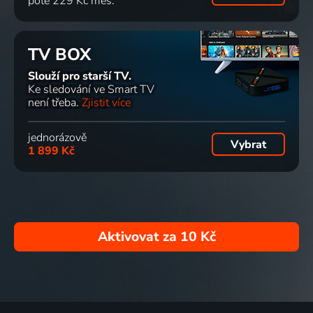
poté 229 Kč měs.
TV BOX
Slouží pro starší TV.
Ke sledování ve Smart TV
není třeba.
Zjistit více
jednorázově
Vybrat
1 899 Kč
Aktivovat za
10 Kč