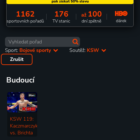
1162
176
100
až
dárek
sportovních pořadů
TV stanic
dní zpětně
Sport:
Bojové sporty
Soutěž:
KSW
Zrušit
Budoucí
KSW 119:
Kaczmarczyk
vs. Brichta
Bojové sporty | KSW