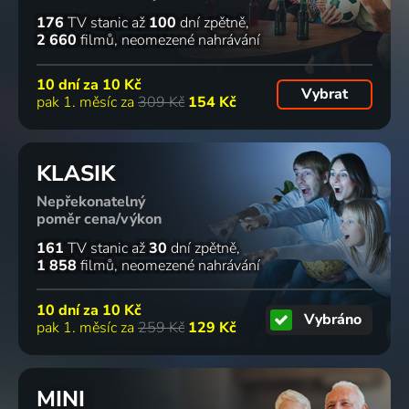
176
TV stanic
až
100
dní zpětně
2 660
filmů
neomezené nahrávání
10 dní za
10 Kč
Vybrat
pak 1. měsíc za
309 Kč
154 Kč
KLASIK
Nepřekonatelný
poměr cena/výkon
161
TV stanic
až
30
dní zpětně
1 858
filmů
neomezené nahrávání
10 dní za
10 Kč
Vybráno
pak 1. měsíc za
259 Kč
129 Kč
MINI