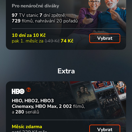
Pro nenáročné diváky
97
TV stanic
7
dní zpětně
729
filmů
nahrávání 20 pořadů
10 dní za
10 Kč
Vybrat
pak 1. měsíc za
149 Kč
74 Kč
Extra
HBO, HBO2, HBO3
Cinemaxy, HBO Max
2 002
filmů
a
280
seriálů
Měsíc zdarma
Vybrat