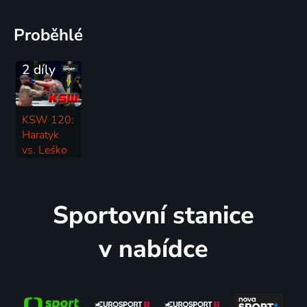
Proběhlé
2 díly
KSW 120:
Haratyk
vs. Leśko
18.7. | Bojové sporty | KSW
Sportovní stanice
v nabídce