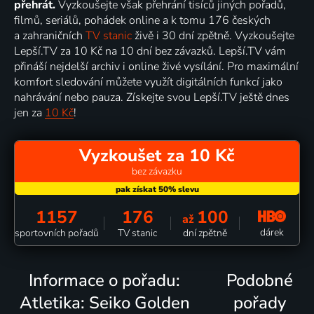
přehrát.
Vyzkoušejte však přehrání tisíců jiných pořadů,
filmů, seriálů, pohádek online a k tomu 176 českých
a zahraničních
TV stanic
živě i 30 dní zpětně. Vyzkoušejte
Lepší.TV za 10 Kč na 10 dní bez závazků. Lepší.TV vám
přináší nejdelší archiv i online živé vysílání. Pro maximální
komfort sledování můžete využít digitálních funkcí jako
nahrávání nebo pauza. Získejte svou Lepší.TV ještě dnes
jen za
10 Kč
!
Vyzkoušet za 10 Kč
bez závazku
1157
176
100
až
dárek
sportovních pořadů
TV stanic
dní zpětně
Informace o pořadu:
Podobné
Atletika: Seiko Golden
pořady