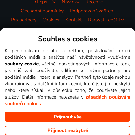
O Lepší.TV
Novinky
Recenze
Obchodní podmínky
Podporovaná zařízení
Pro partnery
Cookies
Kontakt
Darovat Lepší.TV
Videotéka
Souhlas s cookies
K personalizaci obsahu a reklam, poskytování funkcí
sociálních médií a analýze naší návštěvnosti využíváme
soubory cookie
, včetně marketingových. Informace o tom,
jak náš web používáte, sdílíme se svými partnery pro
sociální média, inzerci a analýzy. Partneři tyto údaje mohou
zkombinovat s dalšími informacemi, které jste jim poskytli
nebo které získali v důsledku toho, že používáte jejich
služby. Další informace naleznete v
zásadách používání
souborů cookies
.
Přijmout vše
Copyright © goNET s.r.o. Na tomto webu jsou zobrazovány
obrázky z pořadů TV stanic, které můžete sledovat v Lepší.TV.
Přijmout nezbytné