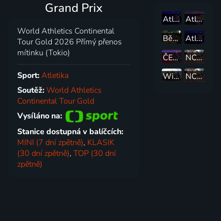
Grand Prix
Atletika: USATF LA Grand Prix
Atletika: 65. Zlatá tretra Ostrava
World Athletics Continental
Běhej lesy - Brdy
Atletika: Wanda Diamond League Norsko
Tour Gold 2026 Přímý přenos
mítinku (Tokio)
ČEZ RunTour 2026 - Kopřivnice
NCAA Track & Field Championship - 2. den, ženy
Sport:
Atletika
Wizz Air Milano Marathon 2026 - Milán, Itálie
NCAA Track & Field Championship - 1. den, ženy
Soutěž:
World Athletics
Continental Tour Gold
Vysíláno na:
Stanice dostupná v balíčcích:
MINI (7 dní zpětně)
,
KLASIK
(30 dní zpětně)
,
TOP (30 dní
zpětně)