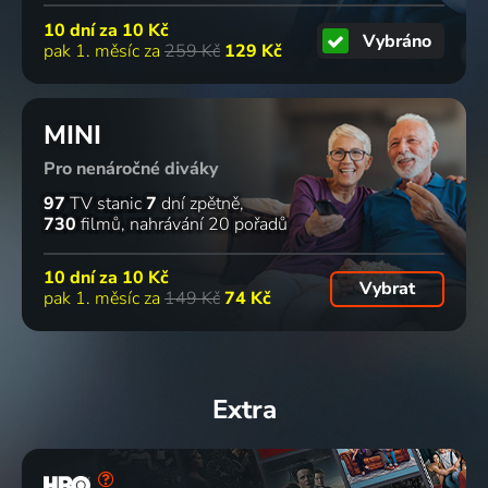
10 dní za
10 Kč
Vybráno
pak 1. měsíc za
259 Kč
129 Kč
MINI
Pro nenáročné diváky
97
TV stanic
7
dní zpětně
730
filmů
nahrávání 20 pořadů
10 dní za
10 Kč
Vybrat
pak 1. měsíc za
149 Kč
74 Kč
Extra