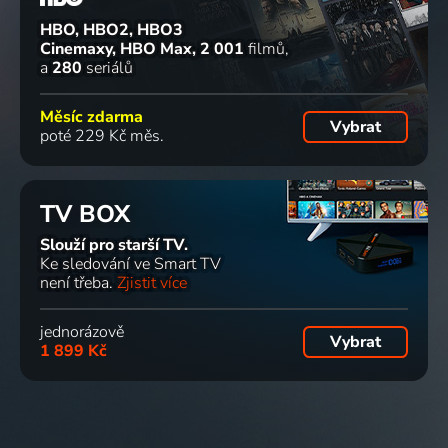
HBO, HBO2, HBO3
Cinemaxy, HBO Max
2 001
filmů
a
280
seriálů
Měsíc zdarma
Vybrat
poté 229 Kč měs.
TV BOX
Slouží pro starší TV.
Ke sledování ve Smart TV
není třeba.
Zjistit více
jednorázově
Vybrat
1 899 Kč