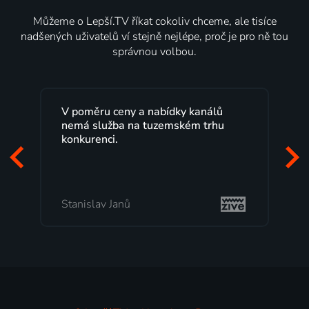
Můžeme o Lepší.TV říkat cokoliv chceme, ale tisíce
nadšených uživatelů ví stejně nejlépe, proč je pro ně tou
správnou volbou.
 kanálů
Lepší.TV sleduji už několik let s
ém trhu
maximální spokojeností. Velký výběr
programů a nemuset běžet k TV na
začátek programu, to je přesně to, co
mi vyhovuje.
Milada Tomešová