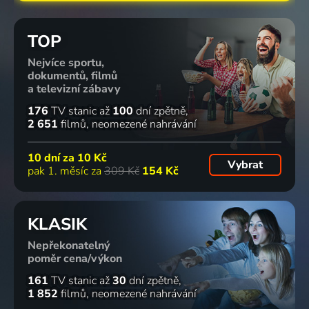
TOP
Nejvíce sportu,
dokumentů, filmů
a televizní zábavy
176
TV stanic
až
100
dní zpětně
2 651
filmů
neomezené nahrávání
10 dní za
10 Kč
Vybrat
pak 1. měsíc za
309 Kč
154 Kč
KLASIK
Nepřekonatelný
poměr cena/výkon
161
TV stanic
až
30
dní zpětně
1 852
filmů
neomezené nahrávání