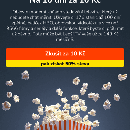
na 10 dní
za 10 Kč
Objevte moderní způsob sledování televize, který už
nebudete chtít měnit. Užívejte si 176 stanic až 100 dní
zpětně, balíček HBO, obrovskou videotéku s více než
9566 filmy a seriály a další funkce, které byste si přáli mít
už dávno. Poté může být Lepší.TV vaše už za 149 Kč
měsíčně.
Zkusit za 10 Kč