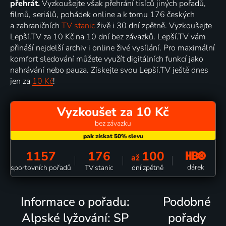
přehrát.
Vyzkoušejte však přehrání tisíců jiných pořadů,
filmů, seriálů, pohádek online a k tomu 176 českých
a zahraničních
TV stanic
živě i 30 dní zpětně. Vyzkoušejte
Lepší.TV za 10 Kč na 10 dní bez závazků. Lepší.TV vám
přináší nejdelší archiv i online živé vysílání. Pro maximální
komfort sledování můžete využít digitálních funkcí jako
nahrávání nebo pauza. Získejte svou Lepší.TV ještě dnes
jen za
10 Kč
!
Vyzkoušet za 10 Kč
bez závazku
1157
176
100
až
dárek
sportovních pořadů
TV stanic
dní zpětně
Informace o pořadu:
Podobné
Alpské lyžování: SP
pořady