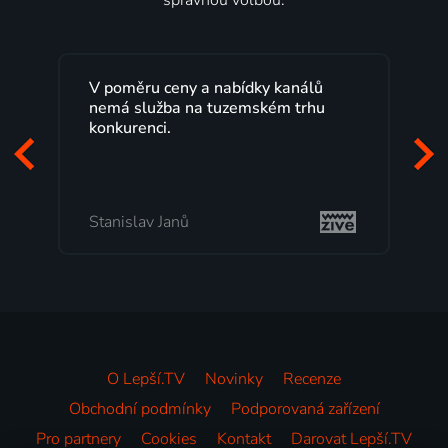
správnou volbou.
V poměru ceny a nabídky kanálů
Lepší.TV sl
nemá služba na tuzemském trhu
maximální 
konkurenci.
programů 
začátek pr
mi vyhovuj
Stanislav Janů
Milada To
O Lepší.TV
Novinky
Recenze
Obchodní podmínky
Podporovaná zařízení
Pro partnery
Cookies
Kontakt
Darovat Lepší.TV