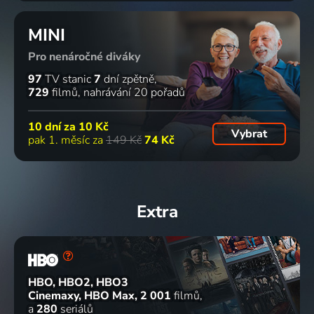
MINI
Pro nenáročné diváky
97
TV stanic
7
dní zpětně
729
filmů
nahrávání 20 pořadů
10 dní za
10 Kč
Vybrat
pak 1. měsíc za
149 Kč
74 Kč
Extra
HBO, HBO2, HBO3
Cinemaxy, HBO Max
2 001
filmů
a
280
seriálů