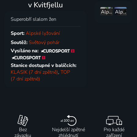
v Kvitfjellu
Alpské lyžování: SP Norsko
Alpské lyžování: MČR Špindlerův Mlýn
Superobří slalom žen
Sport:
Alpské lyžování
Soutěž:
Světový pohár
Vysíláno na:
Stanice dostupné v balíčcích:
KLASIK (7 dní zpětně)
,
TOP
(7 dní zpětně)
Bez
Nejdelší zpětné
Pro každé
závazku
zhlédnutí
zařízení