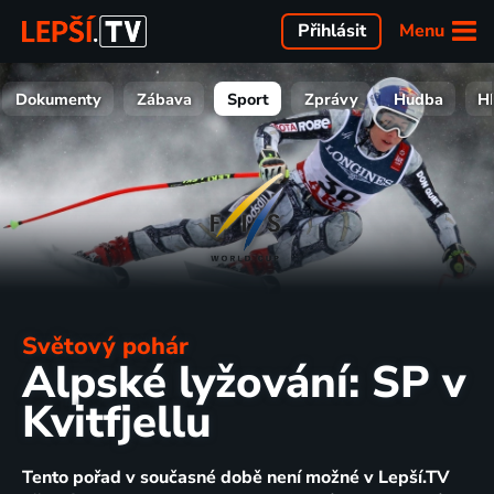
Menu
Přihlásit
Dokumenty
Zábava
Sport
Zprávy
Hudba
H
Světový pohár
Alpské lyžování: SP v
Kvitfjellu
Tento pořad v současné době není možné v Lepší.TV