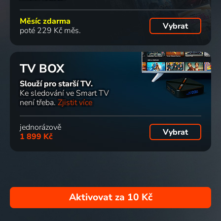
Měsíc zdarma
Vybrat
poté 229 Kč měs.
TV BOX
Slouží pro starší TV.
Ke sledování ve Smart TV
není třeba.
Zjistit více
jednorázově
Vybrat
1 899 Kč
Aktivovat za
10 Kč