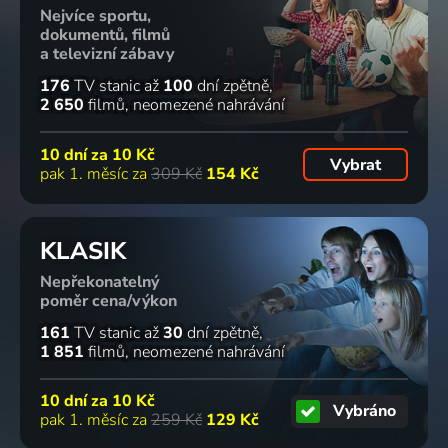
Nejvíce sportu,
dokumentů, filmů
a televizní zábavy
176
TV stanic
až
100
dní zpětně
2 650
filmů
neomezené nahrávání
10 dní za
10 Kč
Vybrat
pak 1. měsíc za
309 Kč
154 Kč
KLASIK
Nepřekonatelný
poměr cena/výkon
161
TV stanic
až
30
dní zpětně
1 851
filmů
neomezené nahrávání
10 dní za
10 Kč
Vybráno
pak 1. měsíc za
259 Kč
129 Kč