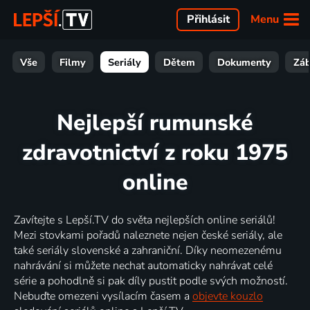
Menu
Přihlásit
Vše
Filmy
Seriály
Dětem
Dokumenty
Zá
Nejlepší rumunské
zdravotnictví z roku 1975
online
Zavítejte s Lepší.TV do světa nejlepších online seriálů!
Mezi stovkami pořadů naleznete nejen české seriály, ale
také seriály slovenské a zahraniční. Díky neomezenému
nahrávání si můžete nechat automaticky nahrávat celé
série a pohodlně si pak díly pustit podle svých možností.
Nebuďte omezeni vysílacím časem a
objevte kouzlo