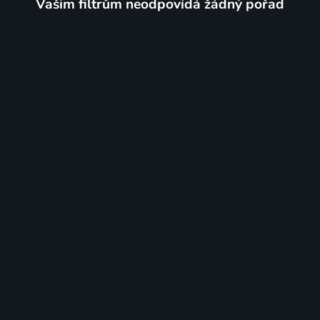
Vašim filtrům neodpovídá žádný pořad