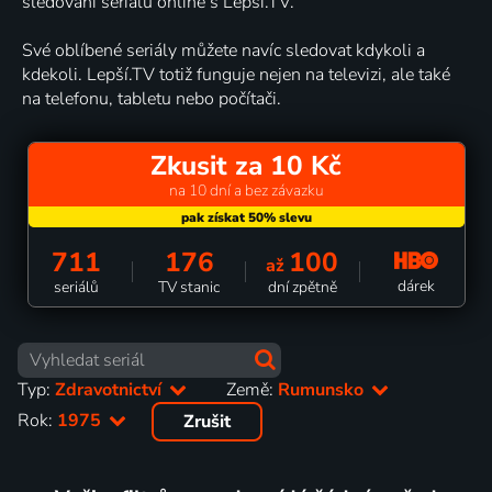
sledování seriálů online s Lepší.TV.
Své oblíbené seriály můžete navíc sledovat kdykoli a
kdekoli. Lepší.TV totiž funguje nejen na televizi, ale také
na telefonu, tabletu nebo počítači.
Zkusit za 10 Kč
na 10 dní a bez závazku
711
176
100
až
dárek
seriálů
TV stanic
dní zpětně
Typ:
Zdravotnictví
Země:
Rumunsko
Rok:
1975
Zrušit