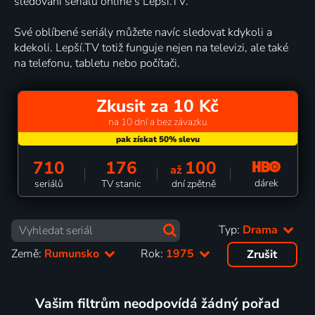
sledování seriálů online s Lepší.TV.
Své oblíbené seriály můžete navíc sledovat kdykoli a
kdekoli. Lepší.TV totiž funguje nejen na televizi, ale také
na telefonu, tabletu nebo počítači.
Zkusit za 10 Kč
na 10 dní a bez závazku
710
176
100
až
dárek
seriálů
TV stanic
dní zpětně
Typ:
Drama
Země:
Rumunsko
Rok:
1975
Zrušit
Vašim filtrům neodpovídá žádný pořad