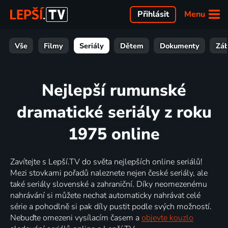
Menu
Přihlásit
Vše
Filmy
Seriály
Dětem
Dokumenty
Zá
Nejlepší rumunské
dramatické seriály z roku
1975 online
Zavítejte s Lepší.TV do světa nejlepších online seriálů!
Mezi stovkami pořadů naleznete nejen české seriály, ale
také seriály slovenské a zahraniční. Díky neomezenému
nahrávání si můžete nechat automaticky nahrávat celé
série a pohodlně si pak díly pustit podle svých možností.
Nebuďte omezeni vysílacím časem a
objevte kouzlo