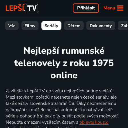
Menu
Přihlásit
Vše
Filmy
Seriály
Dětem
Dokumenty
Zá
Nejlepší rumunské
telenovely z roku 1975
online
Zavítejte s Lepší.TV do světa nejlepších online seriálů!
Mezi stovkami pořadů naleznete nejen české seriály, ale
také seriály slovenské a zahraniční. Díky neomezenému
nahrávání si můžete nechat automaticky nahrávat celé
série a pohodlně si pak díly pustit podle svých možností.
Nebuďte omezeni vysílacím časem a
objevte kouzlo