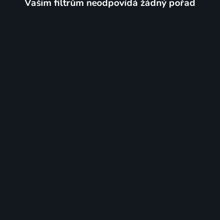
Vašim filtrům neodpovídá žádný pořad