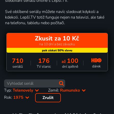
sledování seriálů online s Lepší.TV.
Své oblíbené seriály můžete navíc sledovat kdykoli a
kdekoli. Lepší.TV totiž funguje nejen na televizi, ale také
na telefonu, tabletu nebo počítači.
Zkusit za 10 Kč
na 10 dní a bez závazku
710
176
100
až
dárek
seriálů
TV stanic
dní zpětně
Typ:
Telenovely
Země:
Rumunsko
Rok:
1975
Zrušit