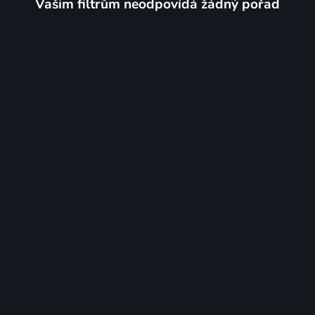
Vašim filtrům neodpovídá žádný pořad