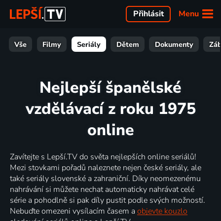
Menu
Přihlásit
Vše
Filmy
Seriály
Dětem
Dokumenty
Zá
Nejlepší španělské
vzdělávací z roku 1975
online
Zavítejte s Lepší.TV do světa nejlepších online seriálů!
Mezi stovkami pořadů naleznete nejen české seriály, ale
také seriály slovenské a zahraniční. Díky neomezenému
nahrávání si můžete nechat automaticky nahrávat celé
série a pohodlně si pak díly pustit podle svých možností.
Nebuďte omezeni vysílacím časem a
objevte kouzlo