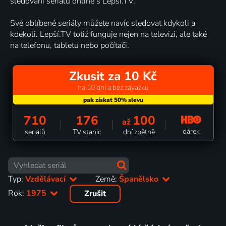
sledování seriálů online s Lepší.TV.
Své oblíbené seriály můžete navíc sledovat kdykoli a
kdekoli. Lepší.TV totiž funguje nejen na televizi, ale také
na telefonu, tabletu nebo počítači.
Zkusit za 10 Kč
na 10 dní a bez závazku
710
176
100
až
dárek
seriálů
TV stanic
dní zpětně
Typ:
Vzdělávací
Země:
Španělsko
Rok:
1975
Zrušit