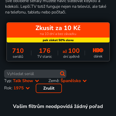
Své oblíbené seriály můžete navíc sledovat kdykoli a
kdekoli. Lepší.TV totiž funguje nejen na televizi, ale také
na telefonu, tabletu nebo počítači.
Zkusit za 10 Kč
na 10 dní a bez závazku
710
176
100
až
dárek
seriálů
TV stanic
dní zpětně
Typ:
Talk Show
Země:
Španělsko
Rok:
1975
Zrušit
Vašim filtrům neodpovídá žádný pořad