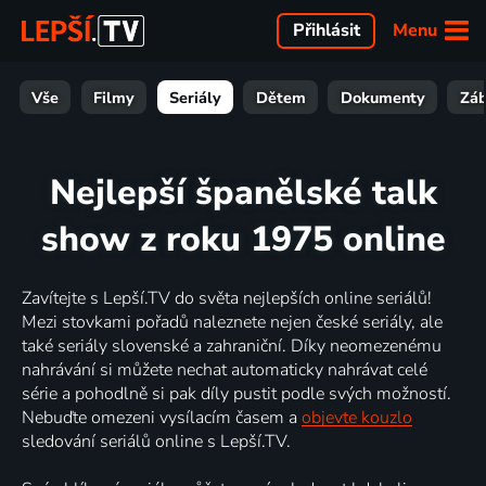
Menu
Přihlásit
Vše
Filmy
Seriály
Dětem
Dokumenty
Zá
Nejlepší španělské talk
show z roku 1975 online
Zavítejte s Lepší.TV do světa nejlepších online seriálů!
Mezi stovkami pořadů naleznete nejen české seriály, ale
také seriály slovenské a zahraniční. Díky neomezenému
nahrávání si můžete nechat automaticky nahrávat celé
série a pohodlně si pak díly pustit podle svých možností.
Nebuďte omezeni vysílacím časem a
objevte kouzlo
sledování seriálů online s Lepší.TV.