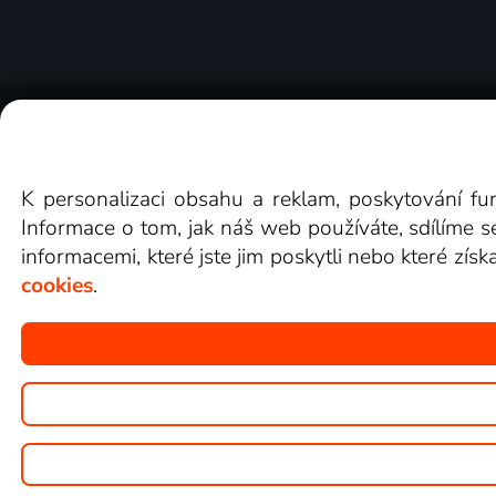
O Lepší.TV
Novinky
Recenze
Obcho
K personalizaci obsahu a reklam, poskytování fu
Informace o tom, jak náš web používáte, sdílíme s
informacemi, které jste jim poskytli nebo které získ
cookies
.
Copyright © goNET s.r.o.