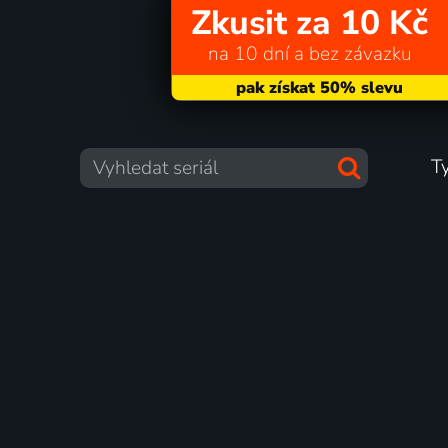
Zkusit za 10 Kč
na 10 dní a bez závazku
T