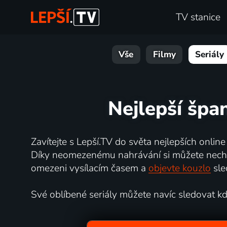
TV stanice
Vše
Filmy
Seriály
Nejlepší špa
Zavítejte s Lepší.TV do světa nejlepších online
Díky neomezenému nahrávání si můžete nechat 
omezeni vysílacím časem a
objevte kouzlo
sle
Své oblíbené seriály můžete navíc sledovat kdyk