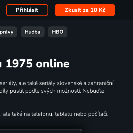
Přihlásit
Zkusit za 10 Kč
právy
Hudba
HBO
u 1975 online
eriály, ale také seriály slovenské a zahraniční.
íly pustit podle svých možností. Nebuďte
 ale také na telefonu, tabletu nebo počítači.