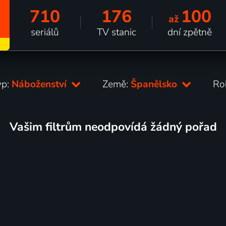
710
176
100
až
seriálů
TV stanic
dní zpětně
yp:
Náboženství
Země:
Španělsko
Ro
Vašim filtrům neodpovídá žádný pořad