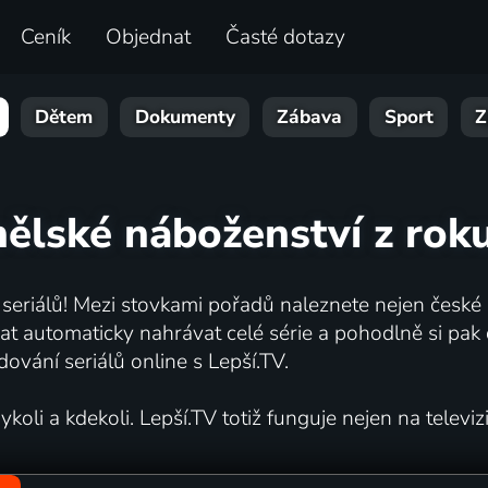
Ceník
Objednat
Časté dotazy
Dětem
Dokumenty
Zábava
Sport
Z
nělské náboženství z rok
 seriálů! Mezi stovkami pořadů naleznete nejen české s
automaticky nahrávat celé série a pohodlně si pak d
dování seriálů online s Lepší.TV.
oli a kdekoli. Lepší.TV totiž funguje nejen na televizi,