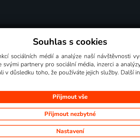
Souhlas s cookies
dní podmínky
Podporovaná zařízení
Pro partne
nkcí sociálních médií a analýze naší návštěvnosti 
e svými partnery pro sociální média, inzerci a analýz
Videotéka
ali v důsledku toho, že používáte jejich služby. Další
Přijmout vše
Přijmout nezbytné
 Na tomto webu jsou zobrazovány obrázky z pořadů TV stanic, které mů
Nastavení