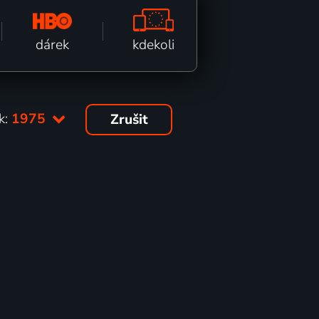
kdekoli
dárek
k:
1975
Zrušit