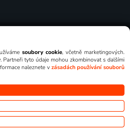
ry
Cookies
Kontakt
Darovat Lepší.TV
využíváme
soubory cookie
, včetně marketingových.
y. Partneři tyto údaje mohou zkombinovat s dalšími
 informace naleznete v
zásadách používání souborů
žete sledovat v Lepší.TV.