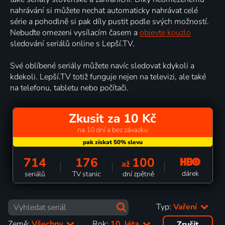
nahrávání si můžete nechat automaticky nahrávat celé
série a pohodlně si pak díly pustit podle svých možností.
Nebuďte omezeni vysílacím časem a
objevte kouzlo
sledování seriálů online s Lepší.TV.
Své oblíbené seriály můžete navíc sledovat kdykoli a
kdekoli. Lepší.TV totiž funguje nejen na televizi, ale také
na telefonu, tabletu nebo počítači.
Zkusit za 10 Kč
na 10 dní a bez závazku
714
176
100
až
dárek
seriálů
TV stanic
dní zpětně
Typ:
Vaření
Země:
Všechny
Rok:
10. léta
Zrušit