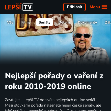
Menu
Přihlásit
Vše
Filmy
Seriály
Dětem
Dokumenty
Zá
Nejlepší pořady o vaření z
roku 2010-2019 online
Zavítejte s Lepší.TV do světa nejlepších online seriálů!
Mezi stovkami pořadů naleznete nejen české seriály, ale
také seriály slovenské a zahraniční. Díky neomezenému