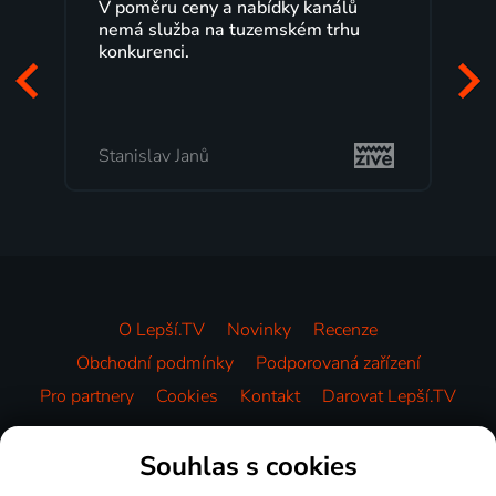
análů
Lepší.TV sleduji už několik let s
 trhu
maximální spokojeností. Velký výběr
programů a nemuset běžet k TV na
začátek programu, to je přesně to, co
mi vyhovuje.
Milada Tomešová
O Lepší.TV
Novinky
Recenze
Obchodní podmínky
Podporovaná zařízení
Pro partnery
Cookies
Kontakt
Darovat Lepší.TV
Videotéka
Souhlas s cookies