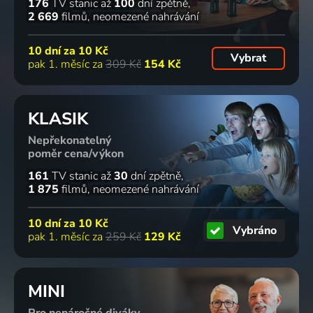
176
TV stanic
až
100
dní zpětně
2 669
filmů
neomezené nahrávání
10 dní za
10 Kč
Vybrat
pak 1. měsíc za
309 Kč
154 Kč
KLASIK
Nepřekonatelný
poměr cena/výkon
161
TV stanic
až
30
dní zpětně
1 875
filmů
neomezené nahrávání
10 dní za
10 Kč
Vybráno
pak 1. měsíc za
259 Kč
129 Kč
MINI
Pro nenáročné diváky