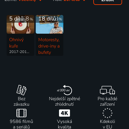
5 dílů
58
18 dílů
73
%
%
Ohnivý
Motoresty,
kuře
drive-iny a
2017-2018 | Česká republika | Vaření, Komedie
bufety
2006-2023 | USA | Vaření
Bez
Nejdelší zpětné
Pro každé
závazku
zhlédnutí
zařízení
9586 filmů
Vysoká
Kdekoli
a seriálů
kvalita
v EU