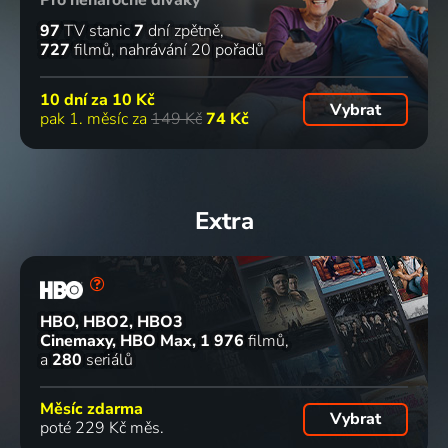
97
TV stanic
7
dní zpětně
727
filmů
nahrávání 20 pořadů
10 dní za
10 Kč
Vybrat
pak 1. měsíc za
149 Kč
74 Kč
Extra
HBO, HBO2, HBO3
Cinemaxy, HBO Max
1 976
filmů
a
280
seriálů
Měsíc zdarma
Vybrat
poté 229 Kč měs.