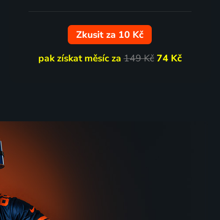
Zkusit za 10 Kč
pak získat měsíc za
149 Kč
74 Kč