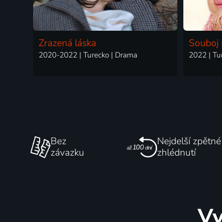
Zrazená láska
Souboj 
2020-2022 | Turecko | Drama
Bez
Nejdelší zpětné
závazku
zhlédnutí
Vy