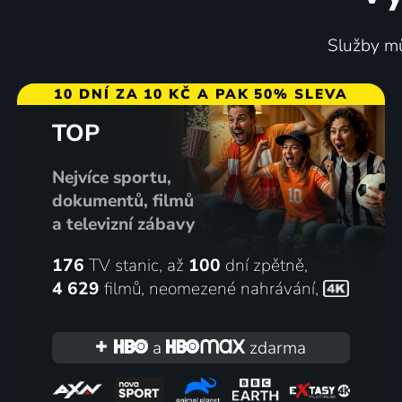
Služby mů
10 DNÍ ZA 10 KČ A PAK 50% SLEVA
TOP
Nejvíce sportu,
dokumentů, filmů
a televizní zábavy
176
TV stanic, až
100
dní zpětně,
4 629
filmů
,
neomezené nahrávání
,
a
zdarma