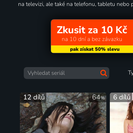
na televizi, ale také na telefonu, tabletu nebo p
Zkusit za 10 Kč
na 10 dní a bez závazku
T
12 dílů
64
6 dílů
%