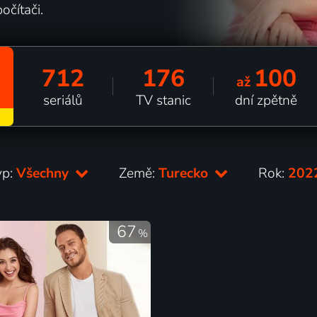
očítači.
712
176
100
až
seriálů
TV stanic
dní zpětně
yp:
Všechny
Země:
Turecko
Rok:
202
67
%