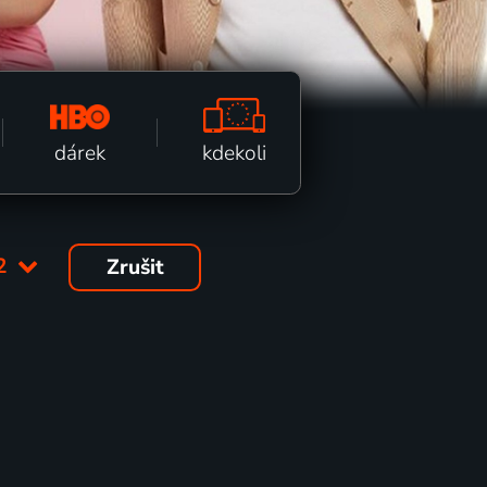
kdekoli
dárek
2
Zrušit