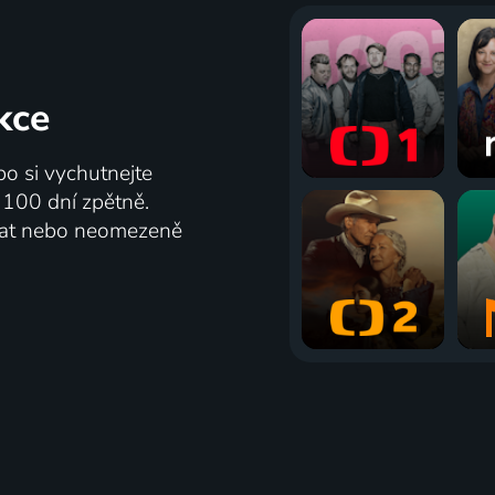
kce
bo si vychutnejte
ž 100 dní zpětně.
vat nebo neomezeně