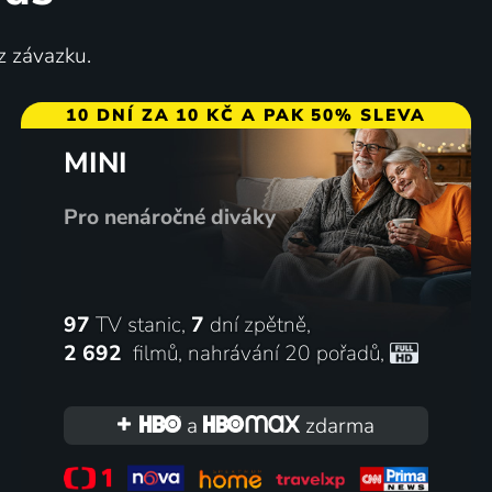
z závazku.
10 DNÍ ZA 10 KČ A PAK 50% SLEVA
MINI
Pro nenáročné diváky
97
TV stanic,
7
dní zpětně,
2 692
filmů
,
nahrávání 20 pořadů
,
a
zdarma