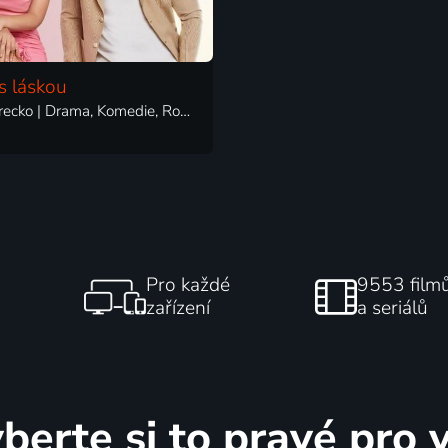
s láskou
2022 | Turecko | Drama, Komedie, Romantický
Pro každé
9553 film
zařízení
a seriálů
berte si to pravé pro 