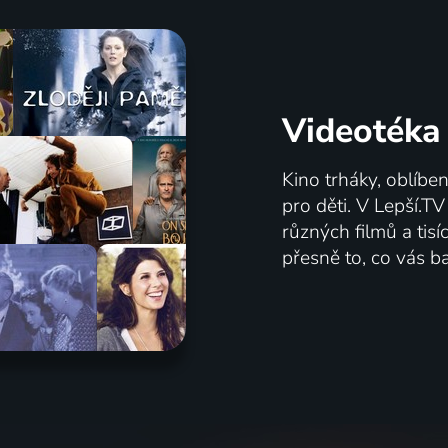
Videotéka
Kino trháky, oblíbe
pro děti. V Lepší.T
různých filmů a tis
přesně to, co vás ba