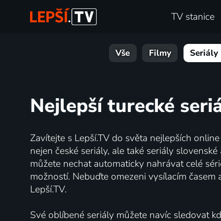
TV stanice
Vše
Filmy
Seriály
Nejlepší turecké seri
Zavítejte s Lepší.TV do světa nejlepších onlin
nejen české seriály, ale také seriály slovens
můžete nechat automaticky nahrávat celé série
možností. Nebuďte omezeni vysílacím časem 
Lepší.TV.
Své oblíbené seriály můžete navíc sledovat kdy