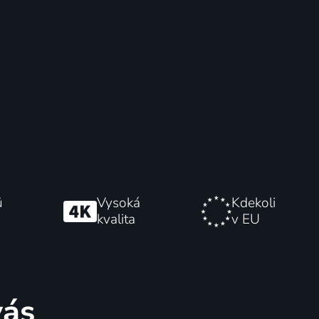
ů
Vysoká
Kdekoli
kvalita
v EU
vás