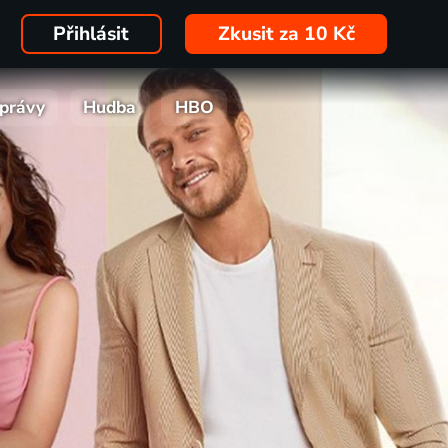
Přihlásit
Zkusit za 10 Kč
právy
Hudba
HBO