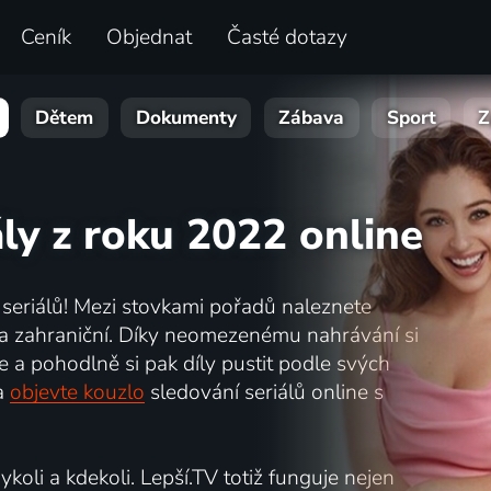
Ceník
Objednat
Časté dotazy
Dětem
Dokumenty
Zábava
Sport
Z
ály z roku 2022 online
e seriálů! Mezi stovkami pořadů naleznete
ké a zahraniční. Díky neomezenému nahrávání si
 a pohodlně si pak díly pustit podle svých
a
objevte kouzlo
sledování seriálů online s
koli a kdekoli. Lepší.TV totiž funguje nejen