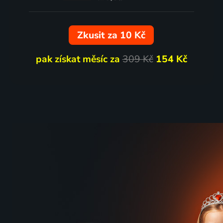
Zkusit za 10 Kč
pak získat měsíc za
309 Kč
154 Kč