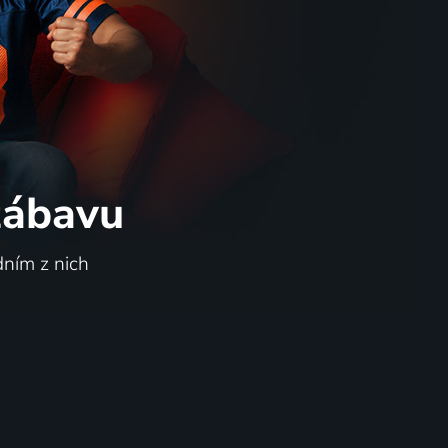
 zábavu
dním z nich