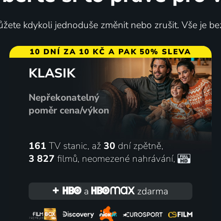
žete kdykoli jednoduše změnit nebo zrušit. Vše je be
10 DNÍ ZA 10 KČ A PAK 50% SLEVA
KLASIK
Nepřekonatelný
poměr cena/výkon
161
TV stanic, až
30
dní zpětně,
3 827
filmů
,
neomezené nahrávání
,
a
zdarma