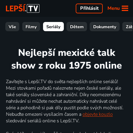
Menu
Přihlásit
Vše
Filmy
Seriály
Dětem
Dokumenty
Zá
Nejlepší mexické talk
show z roku 1975 online
Zavítejte s Lepší.TV do světa nejlepších online seriálů!
Mezi stovkami pořadů naleznete nejen české seriály, ale
také seriály slovenské a zahraniční. Díky neomezenému
nahrávání si můžete nechat automaticky nahrávat celé
série a pohodlně si pak díly pustit podle svých možností.
Nebuďte omezeni vysílacím časem a
objevte kouzlo
sledování seriálů online s Lepší.TV.