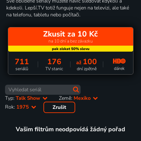
Své oblíbené seriály můžete navíc sledovat kdykoli a
kdekoli. Lepší.TV totiž funguje nejen na televizi, ale také
na telefonu, tabletu nebo počítači.
Zkusit za 10 Kč
na 10 dní a bez závazku
711
176
100
až
dárek
seriálů
TV stanic
dní zpětně
Typ:
Talk Show
Země:
Mexiko
Rok:
1975
Zrušit
Vašim filtrům neodpovídá žádný pořad