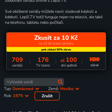
sledování seriálů online s Lepší.TV.
Své oblíbené seriály můžete navíc sledovat kdykoli a
kdekoli. Lepší.TV totiž funguje nejen na televizi, ale také
na telefonu, tabletu nebo počítači.
Zkusit za 10 Kč
na 10 dní a bez závazku
709
176
100
až
dárek
seriálů
TV stanic
dní zpětně
Typ:
Domácnost
Země:
Mexiko
Rok:
1975
Zrušit