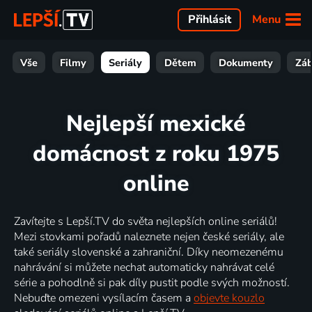
Menu
Přihlásit
Vše
Filmy
Seriály
Dětem
Dokumenty
Zá
Nejlepší mexické
domácnost z roku 1975
online
Zavítejte s Lepší.TV do světa nejlepších online seriálů!
Mezi stovkami pořadů naleznete nejen české seriály, ale
také seriály slovenské a zahraniční. Díky neomezenému
nahrávání si můžete nechat automaticky nahrávat celé
série a pohodlně si pak díly pustit podle svých možností.
Nebuďte omezeni vysílacím časem a
objevte kouzlo