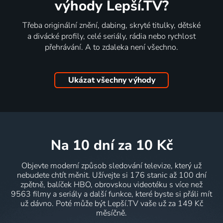
výhody Lepší.TV?
Třeba originální znění, dabing, skryté titulky, dětské
a divácké profily, celé seriály, rádia nebo rychlost
přehrávání. A to zdaleka není všechno.
Ukázat všechny výhody
na 10 dní
za 10 Kč
Objevte moderní způsob sledování televize, který už
nebudete chtít měnit. Užívejte si 176 stanic až 100 dní
zpětně, balíček HBO, obrovskou videotéku s více než
9563 filmy a seriály a další funkce, které byste si přáli mít
už dávno. Poté může být Lepší.TV vaše už za 149 Kč
měsíčně.