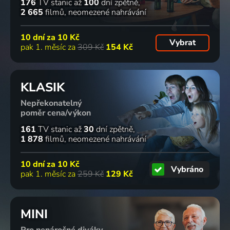
176
TV stanic
až
100
dní zpětně
2 665
filmů
neomezené nahrávání
10 dní za
10 Kč
Vybrat
pak 1. měsíc za
309 Kč
154 Kč
KLASIK
Nepřekonatelný
poměr cena/výkon
161
TV stanic
až
30
dní zpětně
1 878
filmů
neomezené nahrávání
10 dní za
10 Kč
Vybráno
pak 1. měsíc za
259 Kč
129 Kč
MINI
Pro nenáročné diváky