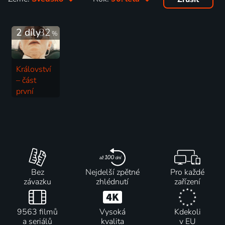
2 díly
82
%
Království
– část
první
1994 | Dánsko, Francie, Německo, Švédsko | Drama, Horor, Komedie, Mysteriózní
Bez
Nejdelší zpětné
Pro každé
závazku
zhlédnutí
zařízení
9563 filmů
Vysoká
Kdekoli
a seriálů
kvalita
v EU