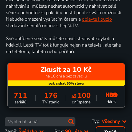
nahrávání si můžete nechat automaticky nahrávat celé
série a pohodlně si pak díly pustit podle svých možností.
Nebuďte omezeni vysílacím časem a
objevte kouzlo
sledování seriálů online s Lepší.TV.
Své oblíbené seriály můžete navíc sledovat kdykoli a
kdekoli. Lepší.TV totiž funguje nejen na televizi, ale také
na telefonu, tabletu nebo počítači.
Zkusit za 10 Kč
na 10 dní a bez závazku
711
176
100
až
dárek
seriálů
TV stanic
dní zpětně
Typ:
Všechny
Země:
Švédsko
Rok:
90. léta
Zrušit