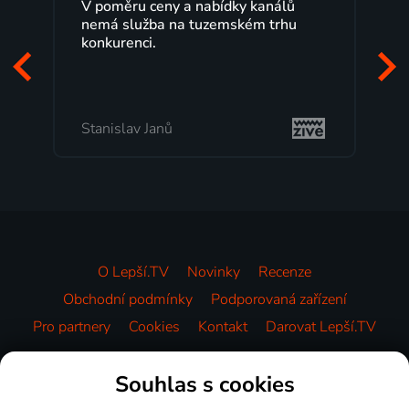
V poměru ceny a nabídky kanálů
nemá služba na tuzemském trhu
konkurenci.
Stanislav Janů
O Lepší.TV
Novinky
Recenze
Obchodní podmínky
Podporovaná zařízení
Pro partnery
Cookies
Kontakt
Darovat Lepší.TV
Videotéka
Souhlas s cookies