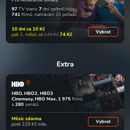
97
TV stanic
7
dní zpětně
741
filmů
nahrávání 20 pořadů
10 dní za
10 Kč
Vybrat
pak 1. měsíc za
149 Kč
74 Kč
Extra
HBO, HBO2, HBO3
Cinemaxy, HBO Max
1 975
filmů
a
280
seriálů
Měsíc zdarma
Vybrat
poté 229 Kč měs.