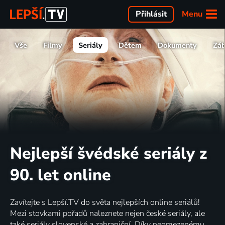
Menu
Přihlásit
Vše
Filmy
Seriály
Dětem
Dokumenty
Zá
Nejlepší švédské seriály z
90. let online
Zavítejte s Lepší.TV do světa nejlepších online seriálů!
Mezi stovkami pořadů naleznete nejen české seriály, ale
také seriály slovenské a zahraniční. Díky neomezenému