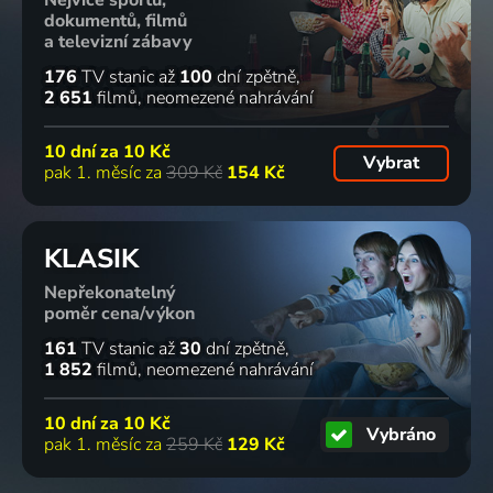
Nejvíce sportu,
dokumentů, filmů
a televizní zábavy
176
TV stanic
až
100
dní zpětně
2 651
filmů
neomezené nahrávání
10 dní za
10 Kč
Vybrat
pak 1. měsíc za
309 Kč
154 Kč
KLASIK
Nepřekonatelný
poměr cena/výkon
161
TV stanic
až
30
dní zpětně
1 852
filmů
neomezené nahrávání
10 dní za
10 Kč
Vybráno
pak 1. měsíc za
259 Kč
129 Kč