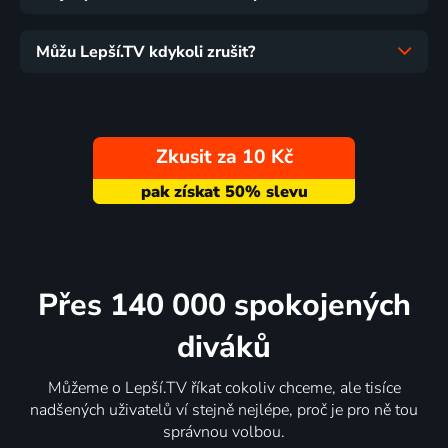
Můžu Lepší.TV kdykoli zrušit?
Zkusit za 10 Kč
Přes 140 000 spokojených
diváků
Můžeme o Lepší.TV říkat cokoliv chceme, ale tisíce
nadšených uživatelů ví stejně nejlépe, proč je pro ně tou
správnou volbou.