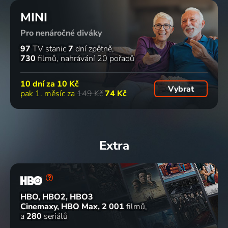
MINI
Pro nenáročné diváky
97
TV stanic
7
dní zpětně
730
filmů
nahrávání 20 pořadů
10 dní za
10 Kč
Vybrat
pak 1. měsíc za
149 Kč
74 Kč
Extra
HBO, HBO2, HBO3
Cinemaxy, HBO Max
2 001
filmů
a
280
seriálů