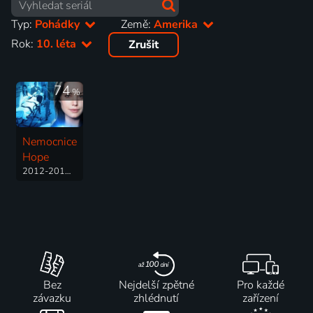
Typ:
Pohádky
Země:
Amerika
Rok:
10. léta
Zrušit
74
%
Nemocnice
Hope
2012-2013 | Kanada | Fantasy, Drama, Pohádka
Bez
Nejdelší zpětné
Pro každé
závazku
zhlédnutí
zařízení