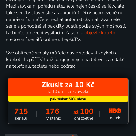
Mezi stovkami pořadů naleznete nejen české seriály, ale
také seriály slovenské a zahraniční. Díky neomezenému
nahrávání si můžete nechat automaticky nahrávat celé
série a pohodlně si pak díly pustit podle svých možností.
Nebuďte omezeni vysílacím časem a
objevte kouzlo
sledování seriálů online s Lepší.TV.
Své oblíbené seriály můžete navíc sledovat kdykoli a
kdekoli. Lepší.TV totiž funguje nejen na televizi, ale také
na telefonu, tabletu nebo počítači.
Zkusit za 10 Kč
na 10 dní a bez závazku
715
176
100
až
dárek
seriálů
TV stanic
dní zpětně