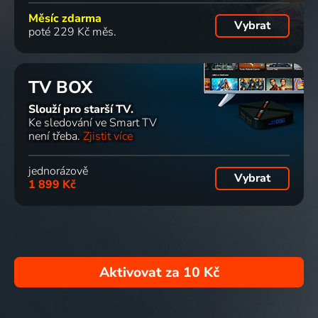
Měsíc zdarma
Vybrat
poté 229 Kč měs.
TV BOX
Slouží pro starší TV.
Ke sledování ve Smart TV
není třeba.
Zjistit více
jednorázově
Vybrat
1 899 Kč
Aktivovat za
10 Kč