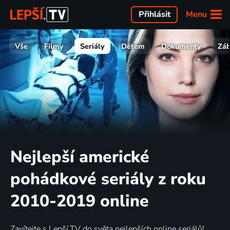
Menu
Přihlásit
Vše
Filmy
Seriály
Dětem
Dokumenty
Zá
Nejlepší americké
pohádkové seriály z roku
2010-2019 online
Zavítejte s Lepší.TV do světa nejlepších online seriálů!