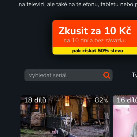
na televizi, ale také na telefonu, tabletu nebo p
Zkusit za 10 Kč
na 10 dní a bez závazku
T
18 dílů
82
16 díl
%