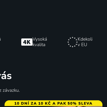
ů
Vysoká
Kdekoli
kvalita
v EU
vás
z závazku.
10 DNÍ ZA 10 KČ A PAK 50% SLEVA