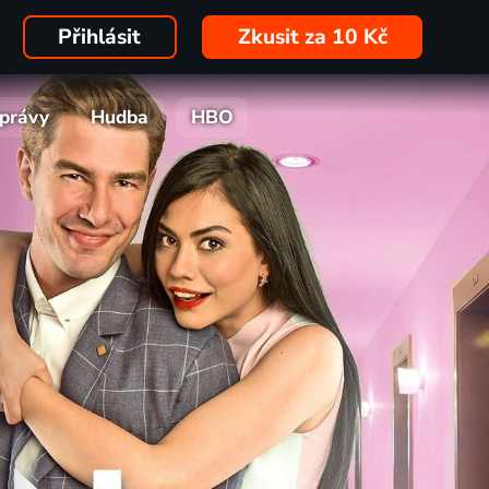
Přihlásit
Zkusit za 10 Kč
právy
Hudba
HBO