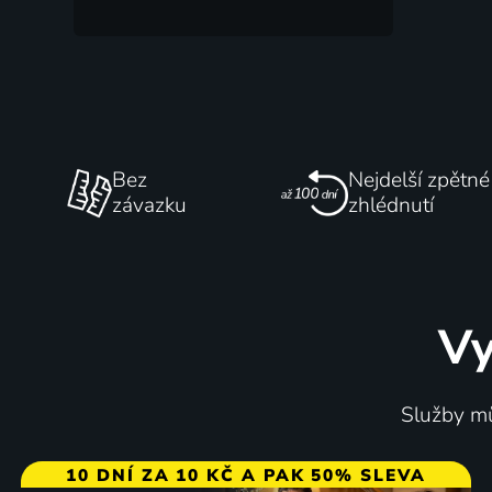
Bez
Nejdelší zpětné
závazku
zhlédnutí
Vy
Služby mů
10 DNÍ ZA 10 KČ A PAK 50% SLEVA