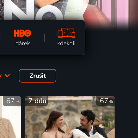
kdekoli
dárek
y
Zrušit
67
7 dílů
67
%
%