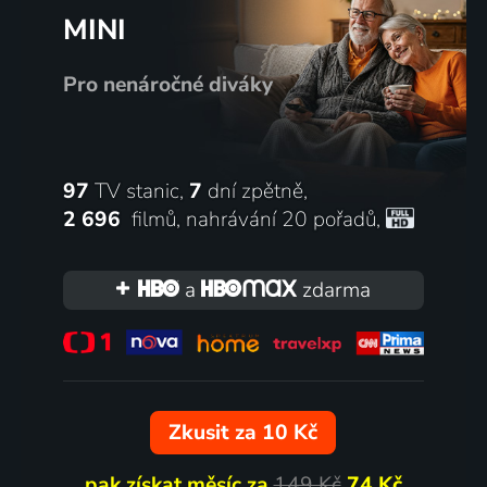
MINI
Pro nenáročné diváky
97
TV stanic,
7
dní zpětně,
2 696
filmů
,
nahrávání 20 pořadů
,
a
zdarma
Zkusit za 10 Kč
pak získat měsíc za
149 Kč
74 Kč