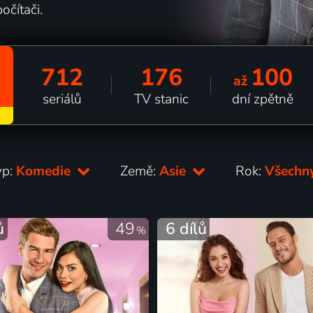
očítači.
712
176
100
až
seriálů
TV stanic
dní zpětně
yp:
Komedie
Země:
Asie
Rok:
Všechn
ů
49
6 dílů
%