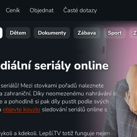
Ceník
Objednat
Časté dotazy
Dětem
Dokumenty
Zábava
Sport
Z
diální seriály online
e seriálů! Mezi stovkami pořadů naleznete
ké a zahraniční. Díky neomezenému nahrávání si
 a pohodlně si pak díly pustit podle svých
a
objevte kouzlo
sledování seriálů online s
koli a kdekoli. Lepší.TV totiž funguje nejen