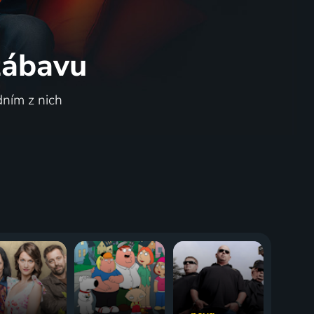
 zábavu
dním z nich