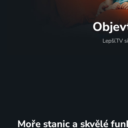
Objev
Lepší.TV s
Moře stanic
a skvělé fun