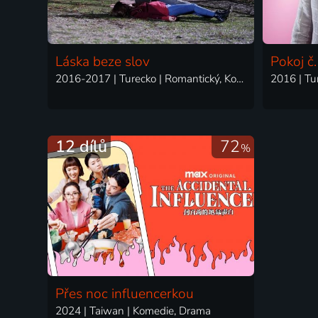
Láska beze slov
Pokoj č
2016-2017 | Turecko | Romantický, Komedie
2016 | Tu
12 dílů
72
%
Přes noc influencerkou
2024 | Taiwan | Komedie, Drama