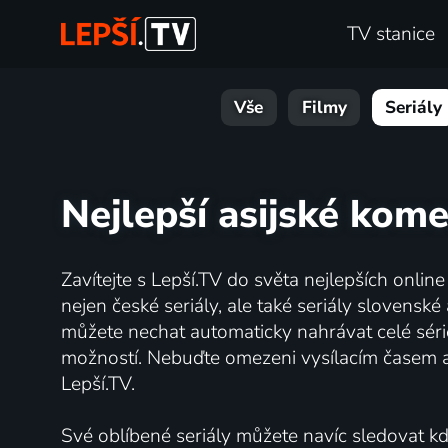
TV stanice
Vše
Filmy
Seriály
Nejlepší asijské kome
Zavítejte s Lepší.TV do světa nejlepších onlin
nejen české seriály, ale také seriály slovens
můžete nechat automaticky nahrávat celé série
možností. Nebuďte omezeni vysílacím časem 
Lepší.TV.
Své oblíbené seriály můžete navíc sledovat kdy