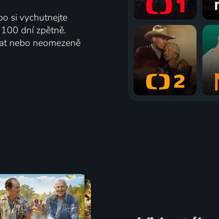
bo si vychutnejte
ž 100 dní zpětně.
vat nebo neomezeně