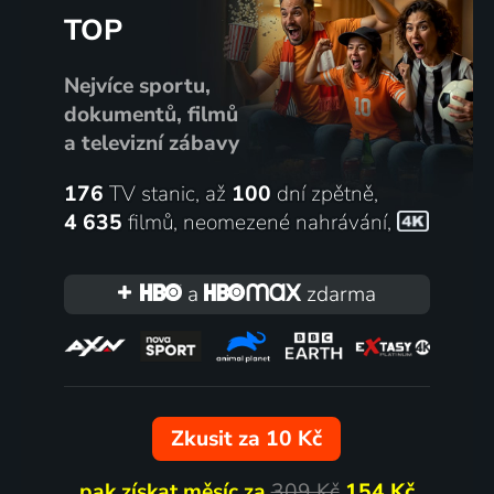
TOP
Nejvíce sportu,
dokumentů, filmů
a televizní zábavy
176
TV stanic, až
100
dní zpětně,
4 635
filmů
,
neomezené nahrávání
,
a
zdarma
Zkusit za 10 Kč
pak získat měsíc za
309 Kč
154 Kč