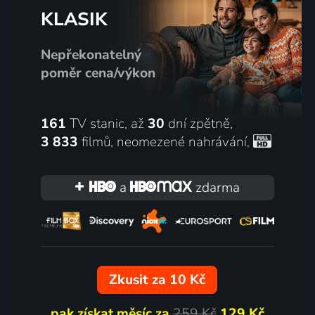
KLASIK
Nepřekonatelný
poměr cena/výkon
161
TV stanic, až
30
dní zpětně,
3 833
filmů
,
neomezené nahrávání
,
a
zdarma
Zkusit za 10 Kč
pak získat měsíc za
259 Kč
129 Kč