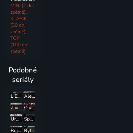
MINI (7 dní
zpětně)
,
KLASIK
(30 dní
zpětně)
,
TOP
(100 dní
zpětně)
Podobné
seriály
L'Eclipse
Alex Hugo
Zavolejte porodní sestřičky
O vílách a ztracených chlapcích
Urgent (ASL)
Spalující rivalita
Boj o moc
Rytíř Sedmi království