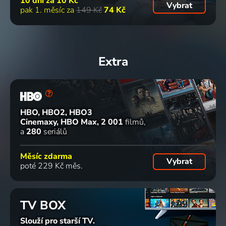
10 dní za
10 Kč
Vybrat
pak 1. měsíc za
149 Kč
74 Kč
Extra
HBO, HBO2, HBO3
Cinemaxy, HBO Max
2 001
filmů
a
280
seriálů
Měsíc zdarma
Vybrat
poté 229 Kč měs.
TV BOX
Slouží pro starší TV.