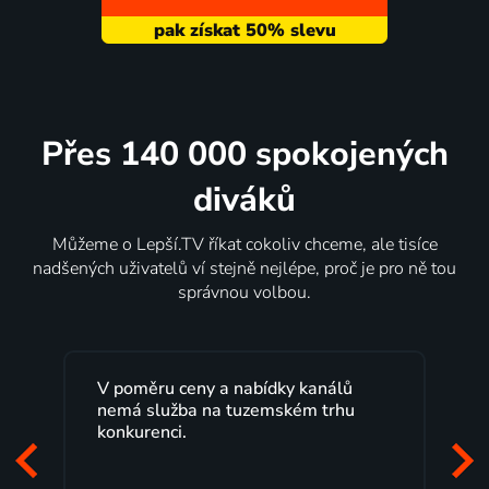
Přes 140 000 spokojených
diváků
Můžeme o Lepší.TV říkat cokoliv chceme, ale tisíce
nadšených uživatelů ví stejně nejlépe, proč je pro ně tou
správnou volbou.
Lepší.TV sleduji už několik let s
maximální spokojeností. Velký výběr
programů a nemuset běžet k TV na
začátek programu, to je přesně to, co
mi vyhovuje.