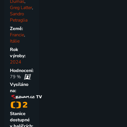
Dumas
,
Greg Latter
,
Sandro
Petraglia
Země:
Francie
,
Itálie
Rok
výroby:
2024
Hodnocení:
79 %
Vysíláno
na:
Stanice
dostupné
v balíčcích: