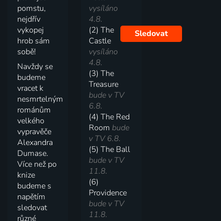
pomstu,
vysíláno
nejdřív
4.8.
vykopej
(2) The
Sledovat
hrob sám
Castle
sobě!
vysíláno
4.8.
Navždy se
(3) The
budeme
Treasure
vracet k
bude v TV
nesmrtelným
6.8.
románům
(4) The Red
velkého
Room
bude
vypravěče
v TV 6.8.
Alexandra
(5) The Ball
Dumase.
bude v TV
Více než po
11.8.
knize
(6)
budeme s
Providence
napětím
bude v TV
sledovat
11.8.
různé