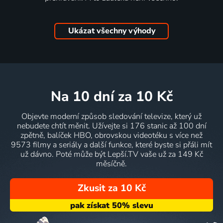
Ukázat všechny výhody
na 10 dní
za 10 Kč
Objevte moderní způsob sledování televize, který už
nebudete chtít měnit. Užívejte si 176 stanic až 100 dní
zpětně, balíček HBO, obrovskou videotéku s více než
9573 filmy a seriály a další funkce, které byste si přáli mít
už dávno. Poté může být Lepší.TV vaše už za 149 Kč
měsíčně.
Zkusit za 10 Kč