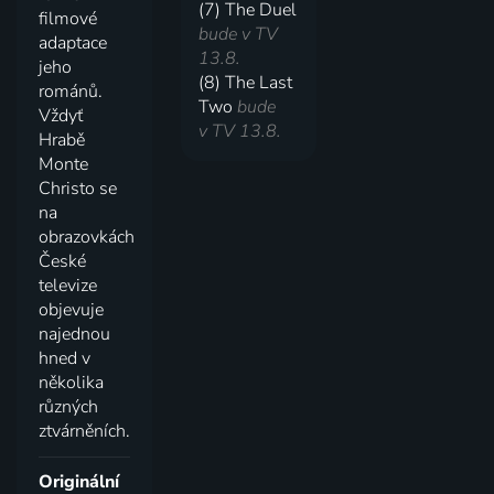
(7) The Duel
filmové
bude v TV
adaptace
13.8.
jeho
(8) The Last
románů.
Two
bude
Vždyť
v TV 13.8.
Hrabě
Monte
Christo se
na
obrazovkách
České
televize
objevuje
najednou
hned v
několika
různých
ztvárněních.
Originální