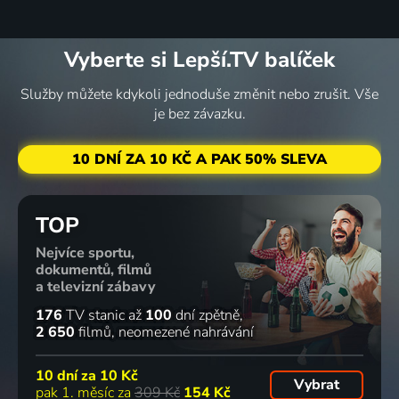
Vyberte si Lepší.TV balíček
Služby můžete kdykoli jednoduše změnit nebo zrušit. Vše
je bez závazku.
10 DNÍ ZA 10 KČ A PAK 50% SLEVA
TOP
Nejvíce sportu,
dokumentů, filmů
a televizní zábavy
176
TV stanic
až
100
dní zpětně
2 650
filmů
neomezené nahrávání
10 dní za
10 Kč
Vybrat
pak 1. měsíc za
309 Kč
154 Kč