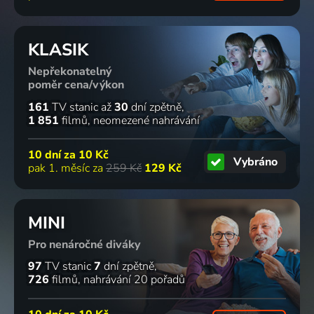
KLASIK
Nepřekonatelný
poměr cena/výkon
161
TV stanic
až
30
dní zpětně
1 851
filmů
neomezené nahrávání
10 dní za
10 Kč
Vybráno
pak 1. měsíc za
259 Kč
129 Kč
MINI
Pro nenáročné diváky
97
TV stanic
7
dní zpětně
726
filmů
nahrávání 20 pořadů