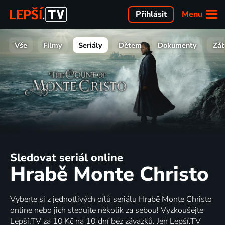
Menu
Přihlásit
Vše
Filmy
Seriály
Dětem
Dokumenty
Zá
Sledovat seriál online
Hrabě Monte Christo
Vyberte si z jednotlivých dílů seriálu Hrabě Monte Christo
online nebo jich sledujte několik za sebou! Vyzkoušejte
Lepší.TV za 10 Kč na 10 dní bez závazků. Jen Lepší.TV