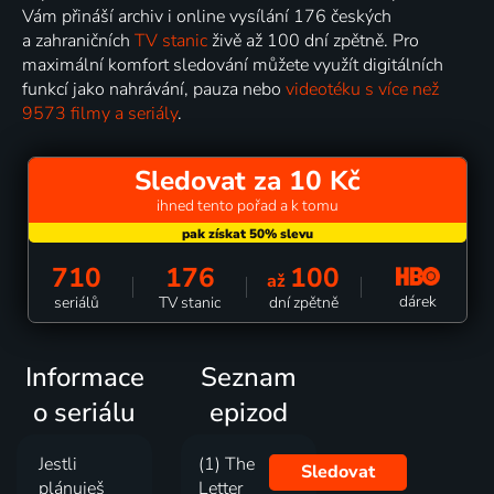
Vám přináší archiv i online vysílání 176 českých
a zahraničních
TV stanic
živě až 100 dní zpětně. Pro
maximální komfort sledování můžete využít digitálních
funkcí jako nahrávání, pauza nebo
videotéku s více než
9573 filmy a seriály
.
Sledovat za 10 Kč
ihned tento pořad a k tomu
710
176
100
až
dárek
seriálů
TV stanic
dní zpětně
Informace
Seznam
o seriálu
epizod
Jestli
(1) The
Sledovat
plánuješ
Letter