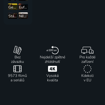
Geniální přítelkyně
Euforie
Stále v kurzu
Někdo, někde
Bez
Nejdelší zpětné
Pro každé
závazku
zhlédnutí
zařízení
9573 filmů
Vysoká
Kdekoli
a seriálů
kvalita
v EU