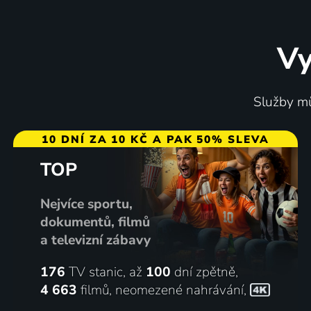
Vy
Služby mů
10 DNÍ ZA 10 KČ A PAK 50% SLEVA
TOP
Nejvíce sportu,
dokumentů, filmů
a televizní zábavy
176
TV stanic, až
100
dní zpětně,
4 663
filmů
,
neomezené nahrávání
,