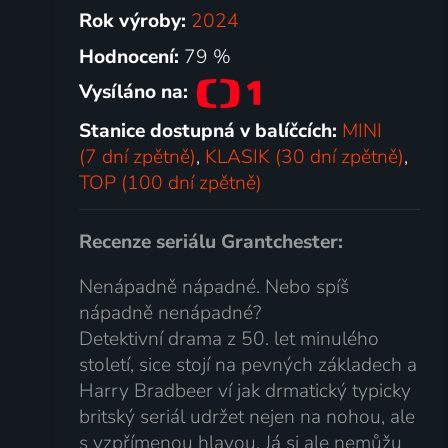
Rok výroby:
2024
Hodnocení:
79 %
Vysíláno na:
Stanice dostupná v balíčcích:
MINI
(7 dní zpětně)
,
KLASIK (30 dní zpětně)
,
TOP (100 dní zpětně)
Recenze seriálu Grantchester:
Nenápadně nápadné. Nebo spíš
nápadně nenápadné?
Detektivní drama z 50. let minulého
století, sice stojí na pevných základech a
Harry Bradbeer ví jak drmatický typicky
britský seriál udržet nejen na nohou, ale
s vzpřímenou hlavou. Já si ale nemůžu