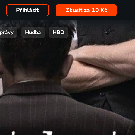
Přihlásit
Zkusit za 10 Kč
právy
Hudba
HBO