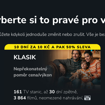
berte si to pravé pro 
žete kdykoli jednoduše změnit nebo zrušit. Vše je be
10 DNÍ ZA 10 KČ A PAK 50% SLEVA
KLASIK
Nepřekonatelný
poměr cena/výkon
161
TV stanic, až
30
dní zpětně,
3 864
filmů
,
neomezené nahrávání
,