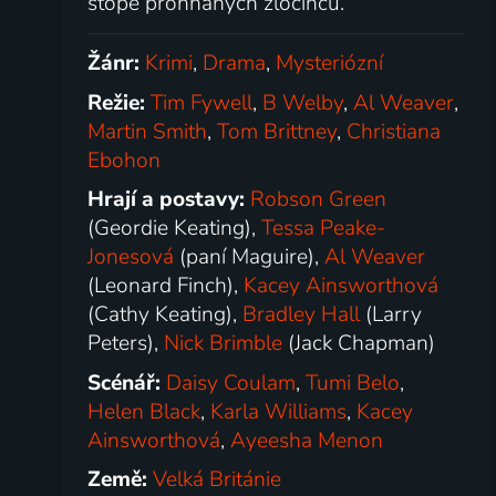
stopě prohnaných zločinců.
Žánr:
Krimi
,
Drama
,
Mysteriózní
Režie:
Tim Fywell
,
B Welby
,
Al Weaver
,
Martin Smith
,
Tom Brittney
,
Christiana
Ebohon
Hrají a postavy:
Robson Green
(Geordie Keating),
Tessa Peake-
Jonesová
(paní Maguire),
Al Weaver
(Leonard Finch),
Kacey Ainsworthová
(Cathy Keating),
Bradley Hall
(Larry
Peters),
Nick Brimble
(Jack Chapman)
Scénář:
Daisy Coulam
,
Tumi Belo
,
Helen Black
,
Karla Williams
,
Kacey
Ainsworthová
,
Ayeesha Menon
Země:
Velká Británie