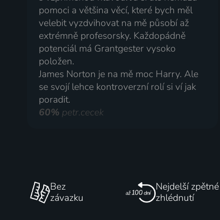
pomoci a většina věcí, které bych měl
velebit vyzdvihovat na mě působí až
extrémně profesorsky. Každopádně
potenciál má Grantgester vysoko
položen.
James Norton je na mě moc Harry. Ale
se svojí lehce kontroverzní rolí si ví jak
poradit.
60%
petr.cecek
Bez
Nejdelší zpětné
závazku
zhlédnutí