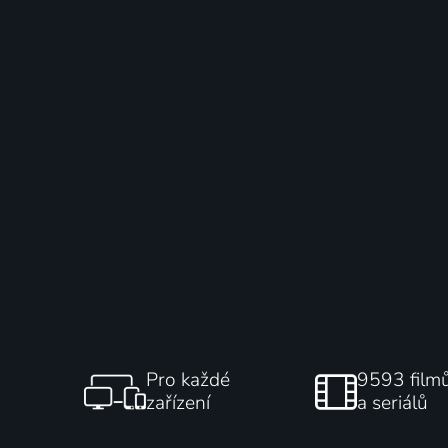
Pro každé
9593 film
zařízení
a seriálů