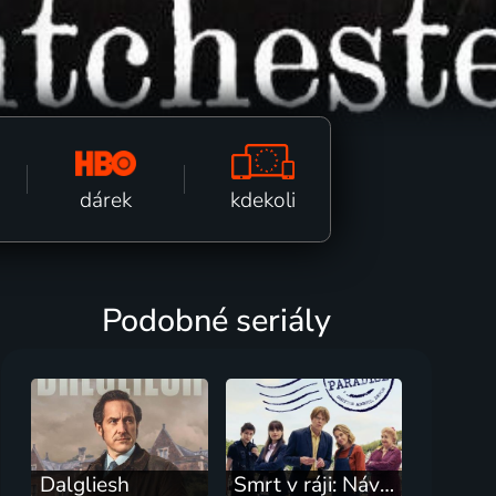
kdekoli
dárek
Podobné seriály
Dalgliesh
Smrt v ráji: Návrat