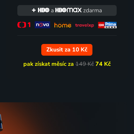
a
zdarma
Zkusit za 10 Kč
pak získat měsíc za
149 Kč
74 Kč