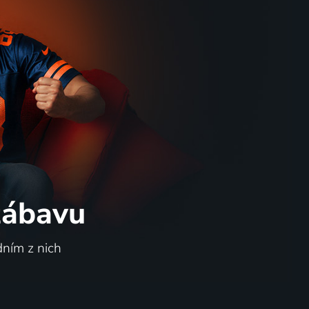
 zábavu
dním z nich