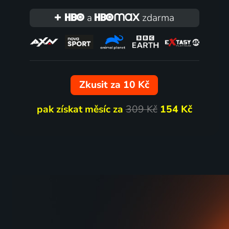
a
zdarma
Zkusit za 10 Kč
pak získat měsíc za
309 Kč
154 Kč