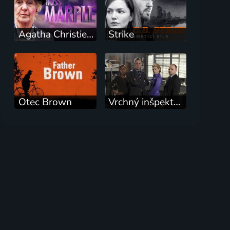
Agatha Christie: Slečna Marpleová
Strike
Otec Brown
Vrchný inšpektor Banks: Doživotné následky