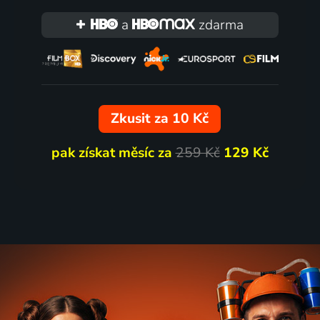
a
zdarma
Zkusit za 10 Kč
pak získat měsíc za
259 Kč
129 Kč