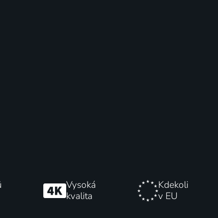
ů
Vysoká
Kdekoli
kvalita
v EU