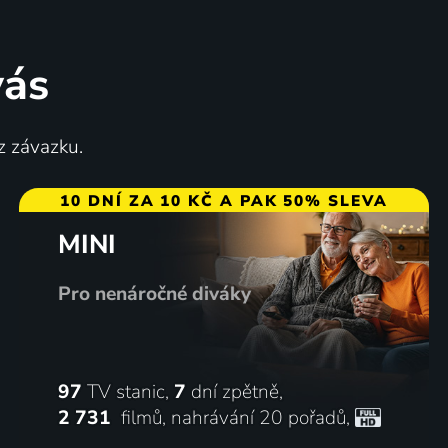
vás
z závazku.
10 DNÍ ZA 10 KČ A PAK 50% SLEVA
MINI
Pro nenáročné diváky
97
TV stanic,
7
dní zpětně,
2 731
filmů
,
nahrávání 20 pořadů
,