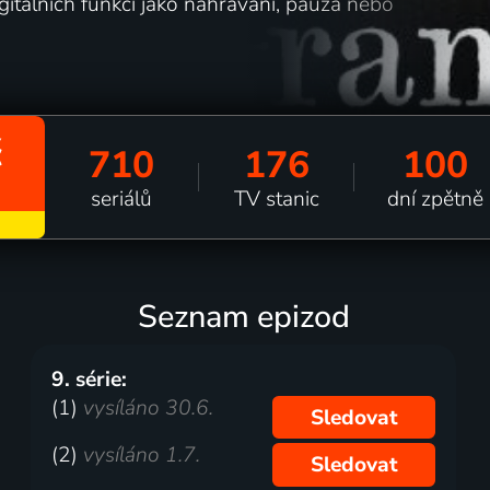
itálních funkcí jako nahrávání, pauza nebo
č
710
176
100
seriálů
TV stanic
dní zpětně
Seznam epizod
9. série:
(1)
vysíláno 30.6.
Sledovat
(2)
vysíláno 1.7.
Sledovat