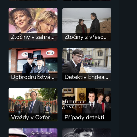
Zločiny v zahradách
Zločiny z vřesovišť
Dobrodružstvá Sherlocka Holmesa
Detektiv Endeavour Morse
Vraždy v Oxfordu
Případy detektiva Murdocha