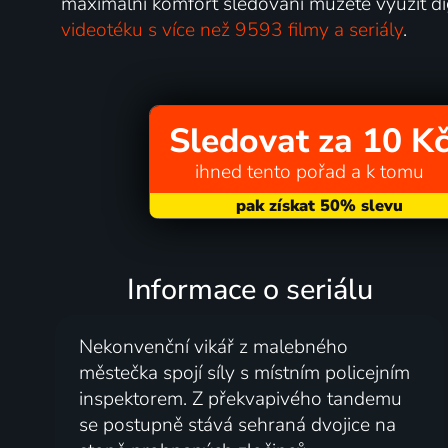
maximální komfort sledování můžete využít dig
videotéku s více než 9593 filmy a seriály
.
Sledovat za 10 K
ihned tento pořad a k tomu
Informace o seriálu
Nekonvenční vikář z malebného
městečka spojí síly s místním policejním
inspektorem. Z překvapivého tandemu
se postupně stává sehraná dvojice na