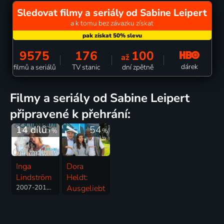
Sledovat filmy a seriály od Sabine Leipert
a k tomu bez závazku získat
9575
176
100
až
dárek
filmů a seriálů
TV stanic
dní zpětně
filmy a seriály od Sabine Leipert
připravené k přehrání:
14 dílů
45
54
%
%
Inga
Dora
Lindström
Heldt:
2007-2014 | Německo | Romantický, Drama
Ausgeliebt
2013 | Německo | Komedie, Romantický