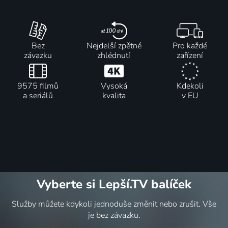
Bez
Nejdelší zpětné
Pro každé
závazku
zhlédnutí
zařízení
9575 filmů
Vysoká
Kdekoli
a seriálů
kvalita
v EU
Vyberte si Lepší.TV balíček
Služby můžete kdykoli jednoduše změnit nebo zrušit. Vše
je bez závazku.