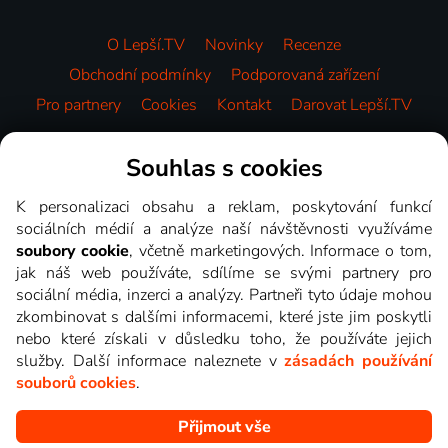
O Lepší.TV
Novinky
Recenze
Obchodní podmínky
Podporovaná zařízení
Pro partnery
Cookies
Kontakt
Darovat Lepší.TV
Videotéka
Souhlas s cookies
K personalizaci obsahu a reklam, poskytování funkcí
sociálních médií a analýze naší návštěvnosti využíváme
soubory cookie
, včetně marketingových. Informace o tom,
jak náš web používáte, sdílíme se svými partnery pro
sociální média, inzerci a analýzy. Partneři tyto údaje mohou
zkombinovat s dalšími informacemi, které jste jim poskytli
nebo které získali v důsledku toho, že používáte jejich
služby. Další informace naleznete v
zásadách používání
souborů cookies
.
Přijmout vše
Copyright © goNET s.r.o. Na tomto webu jsou zobrazovány
obrázky z pořadů TV stanic, které můžete sledovat v Lepší.TV.