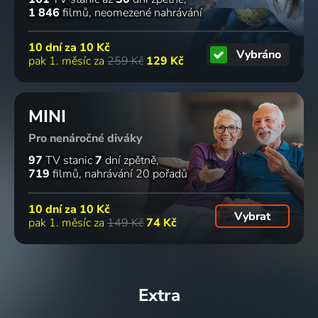
1 846
filmů
neomezené nahrávání
10 dní za
10 Kč
Vybráno
pak 1. měsíc za
259 Kč
129 Kč
MINI
Pro nenáročné diváky
97
TV stanic
7
dní zpětně
719
filmů
nahrávání 20 pořadů
10 dní za
10 Kč
Vybrat
pak 1. měsíc za
149 Kč
74 Kč
Extra