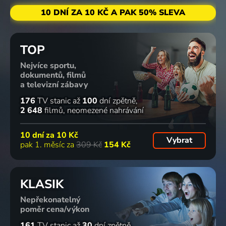
10 DNÍ ZA 10 KČ A PAK 50% SLEVA
TOP
Nejvíce sportu,
dokumentů, filmů
a televizní zábavy
176
TV stanic
až
100
dní zpětně
2 648
filmů
neomezené nahrávání
10 dní za
10 Kč
Vybrat
pak 1. měsíc za
309 Kč
154 Kč
KLASIK
Nepřekonatelný
poměr cena/výkon
161
TV stanic
až
30
dní zpětně