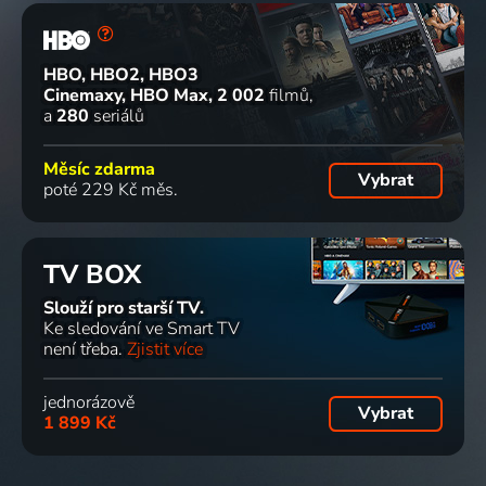
HBO, HBO2, HBO3
Cinemaxy, HBO Max
2 002
filmů
a
280
seriálů
Měsíc zdarma
Vybrat
poté 229 Kč měs.
TV BOX
Slouží pro starší TV.
Ke sledování ve Smart TV
není třeba.
Zjistit více
jednorázově
Vybrat
1 899 Kč