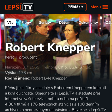
Menu
Přihlásit
Vše
Filmy
Seriály
Dětem
Dokumenty
Zá
Robert Knepper
herec
|
producent
Narozen:
8.7.1959, Fremont, Ohio, USA (67 let)
Výška:
178 cm
Rodné jméno:
Robert Lyle Knepper
Přehrajte si filmy a seriály s Robertem Knepperem kdekoli
a kdykoli chcete. Objednejte si Lepší.TV a sledujte přes
internet ve vaší televizi, mobilu nebo na počítači
4 884 filmů a 176 televizních stanic až s 100 denním
archivem a neomezeným nahráváním. Bavte se s Lepší.TV