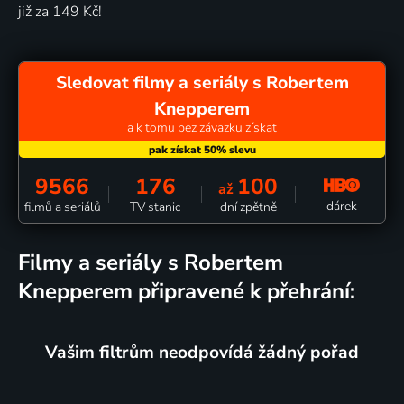
již za 149 Kč!
Sledovat filmy a seriály s Robertem
Knepperem
a k tomu bez závazku získat
9566
176
100
až
dárek
filmů a seriálů
TV stanic
dní zpětně
filmy a seriály s Robertem
Knepperem připravené k přehrání:
Vašim filtrům neodpovídá žádný pořad