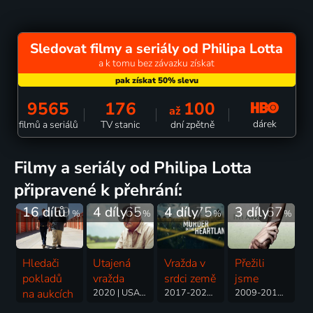
Sledovat filmy a seriály od Philipa Lotta
a k tomu bez závazku získat
9565
176
100
až
dárek
filmů a seriálů
TV stanic
dní zpětně
filmy a seriály od Philipa Lotta
připravené k přehrání:
16 dílů
59
4 díly
65
4 díly
75
3 díly
67
%
%
%
%
Hledači
Utajená
Vražda v
Přežili
pokladů
vražda
srdci země
jsme
na aukcích
2020 | USA | Krimi, Drama
2017-2023 | USA | Krimi
2009-2011 | USA | Příroda
2010-2011 | USA | Reality TV