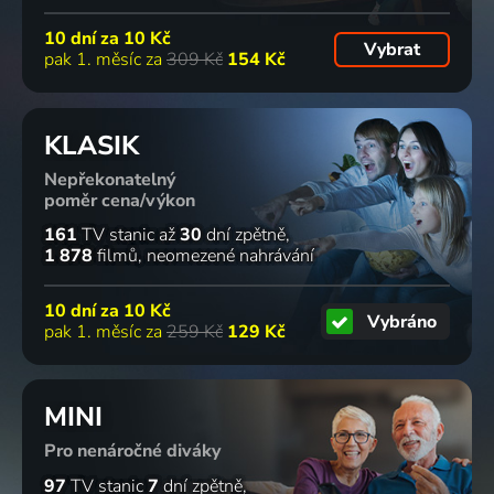
10 dní za
10 Kč
Vybrat
pak 1. měsíc za
309 Kč
154 Kč
KLASIK
Nepřekonatelný
poměr cena/výkon
161
TV stanic
až
30
dní zpětně
1 878
filmů
neomezené nahrávání
10 dní za
10 Kč
Vybráno
pak 1. měsíc za
259 Kč
129 Kč
MINI
Pro nenáročné diváky
97
TV stanic
7
dní zpětně