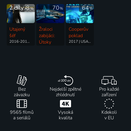
2 díly
58
70
64
%
%
%
Utajený
Žraloci
Cooperův
šéf
zabijáci:
poklad
2016-2017 | USA | Docusoap, Reality TV
Útoky
2017 | USA | Dobrodružný
černého
prosince
2011 | USA
Bez
Nejdelší zpětné
Pro každé
závazku
zhlédnutí
zařízení
9565 filmů
Vysoká
Kdekoli
a seriálů
kvalita
v EU