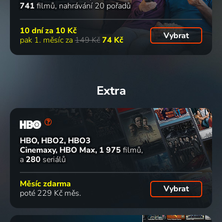
741
filmů
nahrávání 20 pořadů
10 dní za
10 Kč
Vybrat
pak 1. měsíc za
149 Kč
74 Kč
Extra
HBO, HBO2, HBO3
Cinemaxy, HBO Max
1 975
filmů
a
280
seriálů
Měsíc zdarma
Vybrat
poté 229 Kč měs.