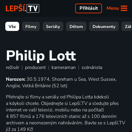
Menu
Přihlásit
Vše
Filmy
Seriály
Dětem
Dokumenty
Zá
Philip Lott
režisér
|
producent
|
kameraman
|
scénárista
Narozen:
30.5.1974, Shoreham u Sea, West Sussex,
Anglie, Velká Británie (52 let)
Přehrajte si filmy a seriály od Philipa Lotta kdekoli
a kdykoli chcete. Objednejte si Lepší.TV a sledujte přes
internet ve vaší televizi, mobilu nebo na počítači
4 857 filmů a 176 televizních stanic až s 100 denním
archivem a neomezeným nahráváním. Bavte se s Lepší.TV
již za 149 Kč!