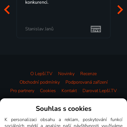
konkurenci.
Stanislav Janů
O Lepší.TV
Novinky
Recenze
Obchodní podmínky
Podporovaná zařízení
Pro partnery
Cookies
Kontakt
Darovat Lepší.TV
Videotéka
Souhlas s cookies
K personalizaci obsahu a reklam, poskytování funkcí
sociálních médií a analýze naší návštěvnosti využíváme