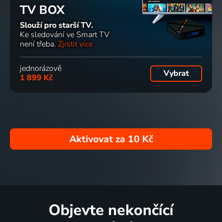
TV BOX
Slouží pro starší TV.
Ke sledování ve Smart TV
není třeba.
Zjistit více
jednorázově
Vybrat
1 899 Kč
Aktivovat za
10 Kč
Objevte nekončící