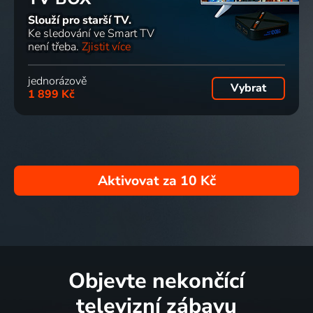
Slouží pro starší TV.
Ke sledování ve Smart TV
není třeba.
Zjistit více
jednorázově
Vybrat
1 899 Kč
Aktivovat za
10 Kč
Objevte nekončící
televizní zábavu