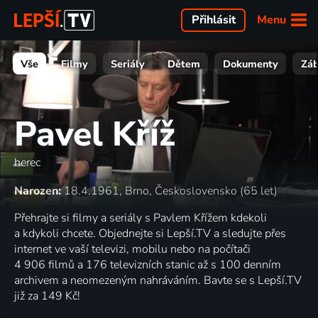
Menu
Přihlásit
Vše
Filmy
Seriály
Dětem
Dokumenty
Zá
Pavel Kříž
herec
Narozen:
18.4.1961, Brno, Československo (65 let)
Přehrajte si filmy a seriály s Pavlem Křížem kdekoli
a kdykoli chcete. Objednejte si Lepší.TV a sledujte přes
internet ve vaší televizi, mobilu nebo na počítači
4 906 filmů a 176 televizních stanic až s 100 denním
archivem a neomezeným nahráváním. Bavte se s Lepší.TV
již za 149 Kč!