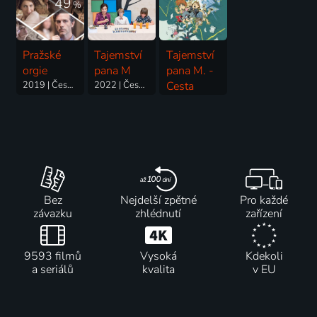
49
%
Pražské
Tajemství
Tajemství
orgie
pana M
pana M. -
2019 | Česká republika | Drama
2022 | Česká republika | Dobrodružný, Rodinný
Cesta
časem
2025 | Česká republika | Dobrodružný, Rodinný, Science Fiction
Bez
Nejdelší zpětné
Pro každé
závazku
zhlédnutí
zařízení
9593 filmů
Vysoká
Kdekoli
a seriálů
kvalita
v EU