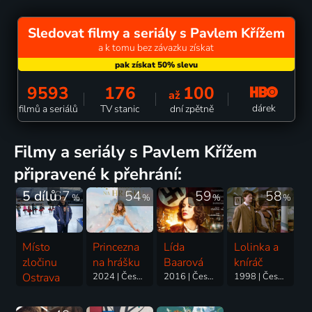
Sledovat filmy a seriály s Pavlem Křížem
a k tomu bez závazku získat
9593
176
100
až
dárek
filmů a seriálů
TV stanic
dní zpětně
filmy a seriály s Pavlem Křížem
připravené k přehrání:
5 dílů
67
54
59
58
%
%
%
%
Místo
Princezna
Lída
Lolinka a
zločinu
na hrášku
Baarová
kníráč
Ostrava
2024 | Česká republika | Pohádka
2016 | Česká republika, Slovensko | Drama, Historický, Životopisný
1998 | Česká republika | Pohádka
2020 | Česká republika | Krimi, Drama