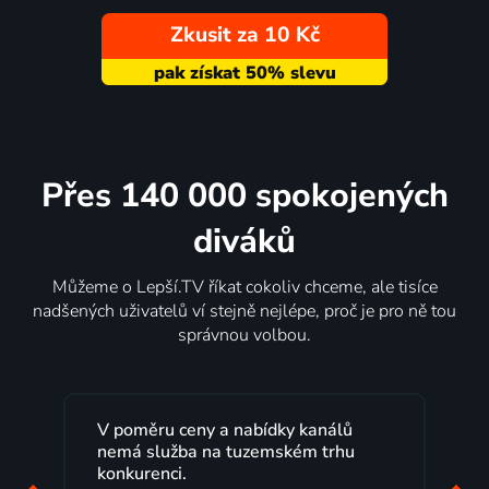
Zkusit za 10 Kč
Přes 140 000 spokojených
diváků
Můžeme o Lepší.TV říkat cokoliv chceme, ale tisíce
nadšených uživatelů ví stejně nejlépe, proč je pro ně tou
správnou volbou.
ů
Lepší.TV sleduji už několik let s
u
maximální spokojeností. Velký výběr
programů a nemuset běžet k TV na