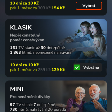
10 dní za
10 Kč
Vybrat
pak 1. měsíc za
309 Kč
154 Kč
KLASIK
Nepřekonatelný
poměr cena/výkon
161
TV stanic
až
30
dní zpětně
1 863
filmů
neomezené nahrávání
10 dní za
10 Kč
Vybráno
pak 1. měsíc za
259 Kč
129 Kč
MINI
Pro nenáročné diváky
97
TV stanic
7
dní zpětně
730
filmů
nahrávání 20 pořadů