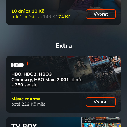
10 dní za
10 Kč
Vybrat
pak 1. měsíc za
149 Kč
74 Kč
Extra
HBO, HBO2, HBO3
Cinemaxy, HBO Max
2 001
filmů
a
280
seriálů
Měsíc zdarma
Vybrat
poté 229 Kč měs.
TV BOX