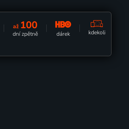
100
až
kdekoli
dárek
dní zpětně