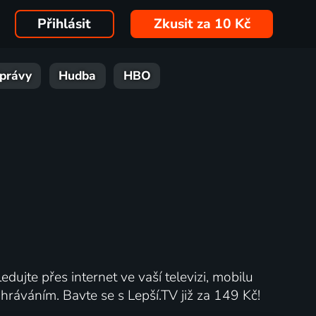
Přihlásit
Zkusit za 10 Kč
právy
Hudba
HBO
edujte přes internet ve vaší televizi, mobilu
ráváním. Bavte se s Lepší.TV již za 149 Kč!