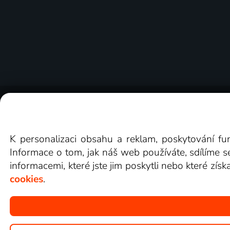
O Lepší.TV
Novinky
Recenze
Obcho
K personalizaci obsahu a reklam, poskytování fu
Informace o tom, jak náš web používáte, sdílíme s
informacemi, které jste jim poskytli nebo které získ
cookies
.