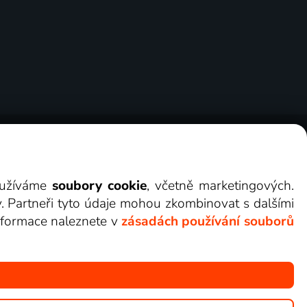
ry
Cookies
Kontakt
Darovat Lepší.TV
využíváme
soubory cookie
, včetně marketingových.
y. Partneři tyto údaje mohou zkombinovat s dalšími
 informace naleznete v
zásadách používání souborů