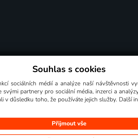
Souhlas s cookies
dní podmínky
Podporovaná zařízení
Pro partne
nkcí sociálních médií a analýze naší návštěvnosti 
e svými partnery pro sociální média, inzerci a analýz
Videotéka
ali v důsledku toho, že používáte jejich služby. Další
Přijmout vše