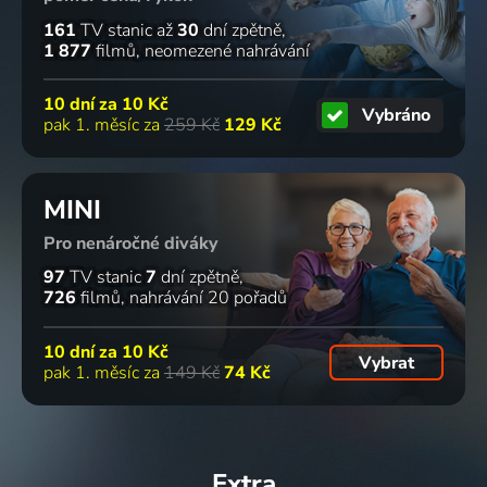
161
TV stanic
až
30
dní zpětně
1 877
filmů
neomezené nahrávání
10 dní za
10 Kč
Vybráno
pak 1. měsíc za
259 Kč
129 Kč
MINI
Pro nenáročné diváky
97
TV stanic
7
dní zpětně
726
filmů
nahrávání 20 pořadů
10 dní za
10 Kč
Vybrat
pak 1. měsíc za
149 Kč
74 Kč
Extra