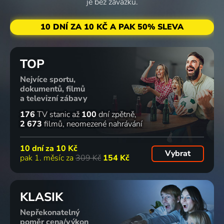
je bez závazku.
10 DNÍ ZA 10 KČ A PAK 50% SLEVA
TOP
Nejvíce sportu,
dokumentů, filmů
a televizní zábavy
176
TV stanic
až
100
dní zpětně
2 673
filmů
neomezené nahrávání
10 dní za
10 Kč
Vybrat
pak 1. měsíc za
309 Kč
154 Kč
KLASIK
Nepřekonatelný
poměr cena/výkon