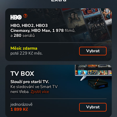
HBO, HBO2, HBO3
Cinemaxy, HBO Max
1 978
filmů
a
280
seriálů
Měsíc zdarma
Vybrat
poté 229 Kč měs.
TV BOX
Slouží pro starší TV.
Ke sledování ve Smart TV
není třeba.
Zjistit více
jednorázově
Vybrat
1 899 Kč