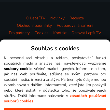
O Lepší.TV
Novinky
Recenze
Obchodní podmínky
Podporovaná zařízení
Pro partnery
Cookies
Kontakt
Darovat Lepší.TV
Videotéka
Souhlas s cookies
K personalizaci obsahu a reklam, poskytování funkcí
sociálních médií a analýze naší návštěvnosti využíváme
soubory cookie
, včetně marketingových. Informace o tom,
jak náš web používáte, sdílíme se svými partnery pro
sociální média, inzerci a analýzy. Partneři tyto údaje mohou
zkombinovat s dalšími informacemi, které jste jim poskytli
nebo které získali v důsledku toho, že používáte jejich
služby. Další informace naleznete v
zásadách používání
souborů cookies
.