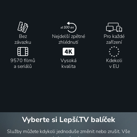
ročenka
2019 | Velká Británie, USA | Animovaný, Fantasy, Komedie, Rodinný
Bez
Nejdelší zpětné
Pro každé
závazku
zhlédnutí
zařízení
9570 filmů
Vysoká
Kdekoli
a seriálů
kvalita
v EU
Vyberte si Lepší.TV balíček
Služby můžete kdykoli jednoduše změnit nebo zrušit. Vše