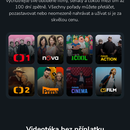
vychutnejte své oblíbené filmy, seriály a cokoli mezi tím až
100 dní zpětně. Všechny pořady můžete přetáčet,
pozastavovat nebo neomezeně nahrávat a užívat si je za
skvělou cenu.
Videotéka
bez příplatku