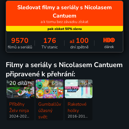
Sledovat filmy a seriály s Nicolasem
Cantuem
a k tomu bez závazku získat
9570
176
100
až
dárek
filmů a seriálů
TV stanic
dní zpětně
filmy a seriály s Nicolasem Cantuem
připravené k přehrání:
20 dílů
69
65
36
%
%
%
Příběhy
Gumballův
Raketové
Želv ninja
úžasný
holky
2024-2025 | USA | Animovaný, Akční, Dobrodružný, Fantasy, Komedie, Rodinný, Science Fiction
svět:
2016-2019 | USA | Animovaný, Akční, Dobrodružný, Fantasy, Komedie, Pohádka, Rodinný, Science Fiction, Thriller
Darwinova