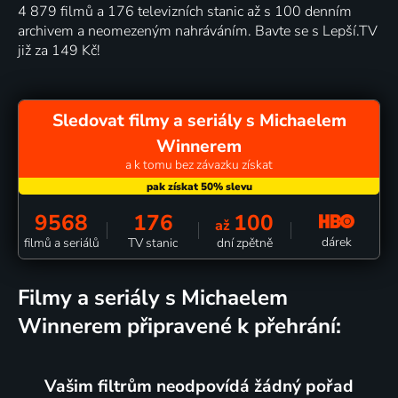
4 879 filmů a 176 televizních stanic až s 100 denním
archivem a neomezeným nahráváním. Bavte se s Lepší.TV
již za 149 Kč!
Sledovat filmy a seriály s Michaelem
Winnerem
a k tomu bez závazku získat
9568
176
100
až
dárek
filmů a seriálů
TV stanic
dní zpětně
filmy a seriály s Michaelem
Winnerem připravené k přehrání:
Vašim filtrům neodpovídá žádný pořad