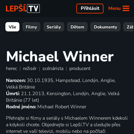
Menu
Přihlásit
Vše
Filmy
Seriály
Dětem
Dokumenty
Zá
Michael Winner
herec
|
režisér
|
scénárista
|
producent
Narozen:
30.10.1935, Hampstead, Londýn, Anglie,
Velká Británie
Úmrtí:
21.1.2013, Kensington, Londýn, Anglie, Velká
Británie (77 let)
Rodné jméno:
Michael Robert Winner
Přehrajte si filmy a seriály s Michaelem Winnerem kdekoli
a kdykoli chcete. Objednejte si Lepší.TV a sledujte přes
internet ve vaší televizi, mobilu nebo na počítači