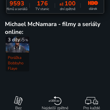
9593
176
100
až
dárek
filmů a seriálů
TV stanic
dní zpětně
Michael McNamara - filmy a seriály
online:
3 díly
65
%
Porážka
Bobbyho
Flaye
2013 | USA | Vaření, Reality TV
Bez
Nejdelší zpětné
Pro každé