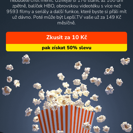
nebudete chtít měnit. Užívejte si 176 stanic až 100 dní
zpětně, balíček HBO, obrovskou videotéku s více než
9593 filmy a seriály a další funkce, které byste si přáli mít
už dávno. Poté může být Lepší.TV vaše už za 149 Kč
měsíčně.
Zkusit za 10 Kč