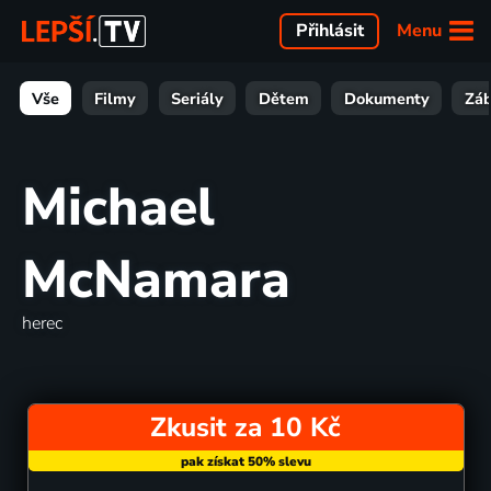
Menu
Přihlásit
Vše
Filmy
Seriály
Dětem
Dokumenty
Zá
Michael
McNamara
herec
Zkusit za 10 Kč