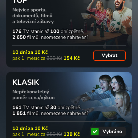
TOP
Nejvíce sportu,
dokumentů, filmů
a televizní zábavy
176
TV stanic
až
100
dní zpětně
2 650
filmů
neomezené nahrávání
10 dní za
10 Kč
Vybrat
pak 1. měsíc za
309 Kč
154 Kč
KLASIK
Nepřekonatelný
poměr cena/výkon
161
TV stanic
až
30
dní zpětně
1 851
filmů
neomezené nahrávání
10 dní za
10 Kč
Vybráno
pak 1. měsíc za
259 Kč
129 Kč