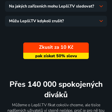
Na jakých zařízeních mohu Lepší.TV sledovat?
Můžu Lepší.TV kdykoli zrušit?
Zkusit za 10 Kč
Přes 140 000 spokojených
diváků
Můžeme o Lepší.TV říkat cokoliv chceme, ale tisíce
nadšených uživatelů ví stejně nejlépe, proč je pro ně tou