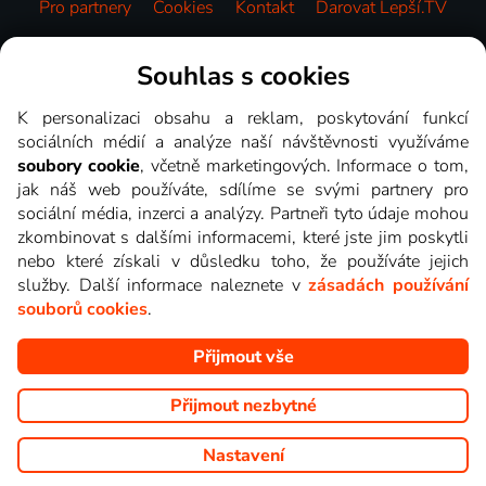
Pro partnery
Cookies
Kontakt
Darovat Lepší.TV
Videotéka
Souhlas s cookies
K personalizaci obsahu a reklam, poskytování funkcí
sociálních médií a analýze naší návštěvnosti využíváme
soubory cookie
, včetně marketingových. Informace o tom,
jak náš web používáte, sdílíme se svými partnery pro
sociální média, inzerci a analýzy. Partneři tyto údaje mohou
zkombinovat s dalšími informacemi, které jste jim poskytli
nebo které získali v důsledku toho, že používáte jejich
služby. Další informace naleznete v
zásadách používání
souborů cookies
.
Přijmout vše
Copyright © goNET s.r.o. Na tomto webu jsou zobrazovány
obrázky z pořadů TV stanic, které můžete sledovat v Lepší.TV.
Přijmout nezbytné
Nastavení