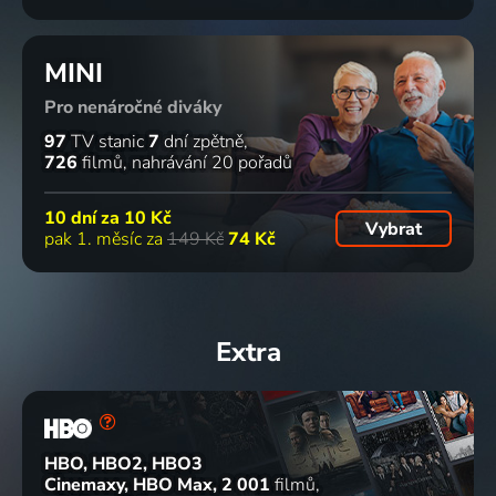
MINI
Pro nenáročné diváky
97
TV stanic
7
dní zpětně
726
filmů
nahrávání 20 pořadů
10 dní za
10 Kč
Vybrat
pak 1. měsíc za
149 Kč
74 Kč
Extra
HBO, HBO2, HBO3
Cinemaxy, HBO Max
2 001
filmů