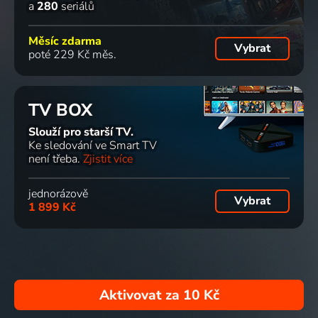
a
280
seriálů
Měsíc zdarma
Vybrat
poté 229 Kč měs.
TV BOX
Slouží pro starší TV.
Ke sledování ve Smart TV
není třeba.
Zjistit více
jednorázově
Vybrat
1 899 Kč
Aktivovat za
10 Kč